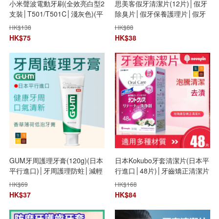
小米聲波電動牙刷(全效亮白型2
思美客假牙清潔片(12片)│假牙
支裝│T501/T501C│淺灰色)(平
除臭片│假牙保養護理片│假牙
行進口)│牙刷頭替換裝│無銅植
浸泡片
HK$
138
HK$
88
毛刷頭
HK$
75
HK$
38
GUM牙周護理牙膏(120g)(日本
日本Kokubo牙套清潔片(日本平
平行進口)│牙周護理防蛀│減輕
行進口│48片)│牙齒矯正清潔片
口臭│香草清涼薄荷味
│牙箍牙膠護理片│口腔護具清
HK$
69
HK$
168
潔片│五分鐘快速清潔
HK$
37
HK$
84