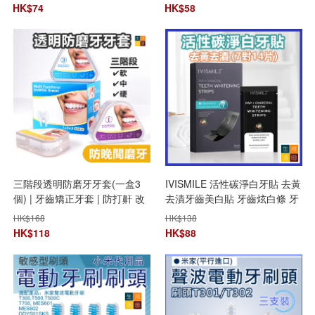
HK$
74
HK$
58
三階段透明防磨牙牙套(一盒3
IVISMILE 活性碳淨白牙貼 去黃
個) | 牙齒矯正牙套 | 防打鼾 改
去漬牙齒美白貼 牙齒炫白條 牙
善倒及牙
齒護理 (7對14片)
HK$
168
HK$
138
HK$
118
HK$
88