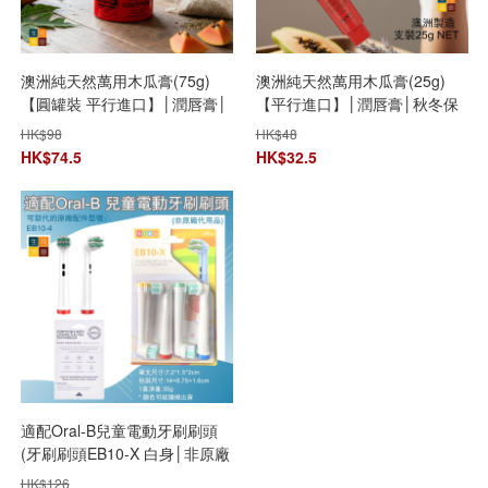
澳洲純天然萬用木瓜膏(75g)
澳洲純天然萬用木瓜膏(25g)
【圓罐裝 平行進口】│潤唇膏│
【平行進口】│潤唇膏│秋冬保
秋冬保濕│滋潤補水│神奇萬用
濕│滋潤補水│神奇萬用萬能膏│
HK$
98
HK$
48
萬能膏│蚊叮蟲咬消炎│傷口復
蚊叮蟲咬消炎│傷口復原霜
HK$
74.5
HK$
32.5
原霜
適配Oral-B兒童電動牙刷刷頭
(牙刷刷頭EB10-X 白身│非原廠
代用品)
HK$
126