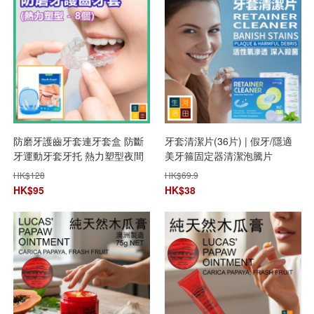
防磨牙護齒牙套連牙套盒 防斷
牙套清潔片(36片) | 假牙/隱適
牙運動牙套牙托 熱力塑型夜間
美牙箍固定器清潔泡騰片
護牙套 適合各種大小嘴型 (8件
HK$
128
HK$
69.9
裝 – 4大4小)
HK$
95
HK$
38