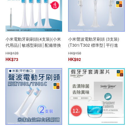
小米電動牙刷刷頭(4支裝)(小米
小米聲波電動牙刷頭 (3支裝)
代用品)│敏感型刷頭│配備替換
(T301/T302 標準型│平行進
刷頭│纖細刷毛刷頭
口)│牙刷頭替換裝│無銹無金屬
HK$
128
HK$
158
刷頭
HK$
73
HK$
92