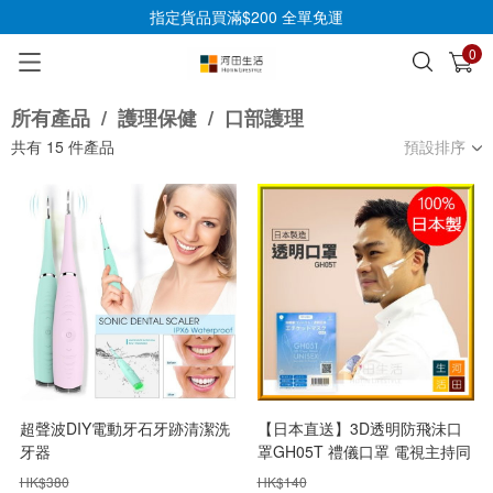
指定貨品買滿$200 全單免運
0
已加入購物車
查看
所有產品
/
護理保健
/
口部護理
共有
15
件產品
預設排序
超聲波DIY電動牙石牙跡清潔洗
【日本直送】3D透明防飛沬口
牙器
罩GH05T 禮儀口罩 電視主持同
款 可重覆使用多次
HK$
380
HK$
140