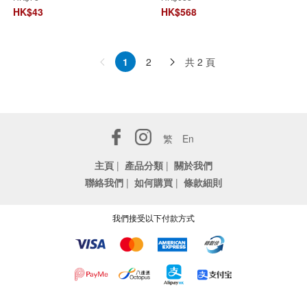
整片
護理組合
HK$
43
HK$
568
共 2 頁
1
2
繁
En
主頁
|
產品分類
|
關於我們
聯絡我們
|
如何購買
|
條款細則
我們接受以下付款方式