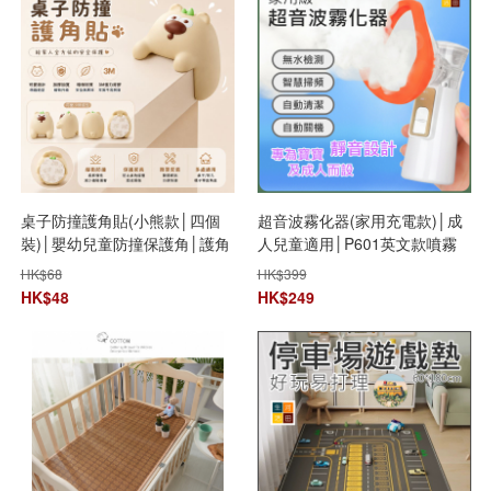
桌子防撞護角貼(小熊款│四個
超音波霧化器(家用充電款)│成
裝)│嬰幼兒童防撞保護角│護角
人兒童適用│P601英文款噴霧
防撞條│安全包邊軟床角貼│直
器│霧化加濕器│肌膚保濕器│改
HK$
68
HK$
399
角保護套
善呼吸道健康
HK$
48
HK$
249