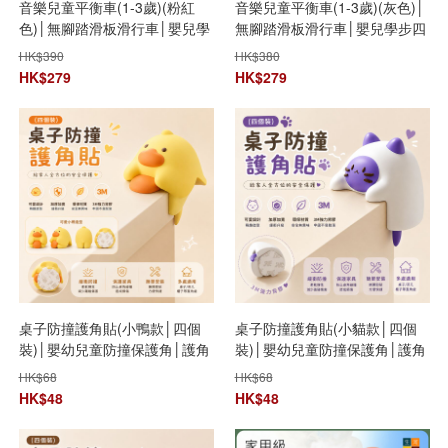
音樂兒童平衡車(1-3歲)(粉紅
音樂兒童平衡車(1-3歲)(灰色)│
色)│無腳踏滑板滑行車│嬰兒學
無腳踏滑板滑行車│嬰兒學步四
步四輪車│靜音舒適平衡車
輪車│靜音舒適平衡車
HK$
390
HK$
380
HK$
279
HK$
279
桌子防撞護角貼(小鴨款│四個
桌子防撞護角貼(小貓款│四個
裝)│嬰幼兒童防撞保護角│護角
裝)│嬰幼兒童防撞保護角│護角
防撞條│安全包邊軟床角貼│直
防撞條│安全包邊軟床角貼│直
HK$
68
HK$
68
角保護套
角保護套
HK$
48
HK$
48