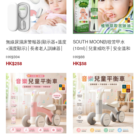
無線尿濕床警報器(顯示器+溫度
SOUTH MOON防咬苦甲水
+濕度顯示)│長者老人訓練器│
(10ml)│兒童戒吃手│安全溫和
嬰兒兒童尿床提醒器│TXQ-01
指甲水│防咬指甲苦味劑│指甲
HK$
304
HK$
88
顯示器│無線遺尿警報器│夜尿
保護液│苦味護甲水
HK$
258
HK$
58
訓練器