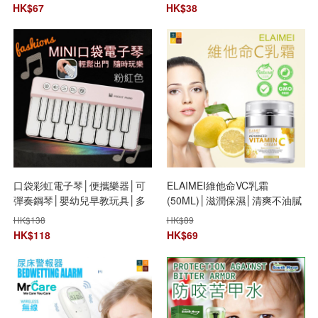
HK$
67
HK$
38
口袋彩虹電子琴│便攜樂器│可
ELAIMEI維他命VC乳霜
彈奏鋼琴│嬰幼兒早教玩具│多
(50ML)│滋潤保濕│清爽不油膩
功能音樂玩具
│提亮肌膚│維C乳霜
HK$
138
HK$
89
HK$
118
HK$
69