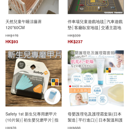
天然兒童午睡涼藤蓆
停車場兒童遊戲地毯│汽車遊戲
120*60CM
墊│客廳臥室地毯│交通主題地
毯│創意遊戲地墊│防水防滑地
HK$
178
HK$
339
墊
HK$
93
HK$
237
Safety 1st 新生兒專用磨甲片
母嬰謢理皂及護理霜套裝(日本
(10片裝)│初生嬰兒磨甲片│指
製造│平行進口)│日本製溫和護
甲護理器│安全磨甲片│指甲修
理套裝│母嬰滋潤護理包│親子
HK$
78
HK$
688