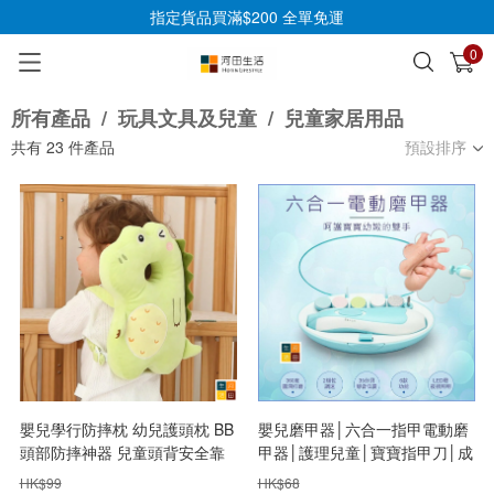
指定貨品買滿$200 全單免運
0
已加入購物車
查看
所有產品
/
玩具文具及兒童
/
兒童家居用品
共有
23
件產品
預設排序
嬰兒學行防摔枕 幼兒護頭枕 BB
嬰兒磨甲器│六合一指甲電動磨
頭部防摔神器 兒童頭背安全靠
甲器│護理兒童│寶寶指甲刀│成
墊背包
人指甲磨甲器
HK$
99
HK$
68