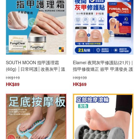
SOUTH MOON 指甲護理霜
Elamei 夜間灰甲修護貼(21片) |
(60g) │日常呵護│改善灰甲│溫
指甲修復矯正 嵌甲 甲溝發炎 護
和滋潤指甲腳甲│指甲強化保養
甲 | 腳指甲真菌護理貼
HK$
119
HK$
139
膏
HK$
89
HK$
69