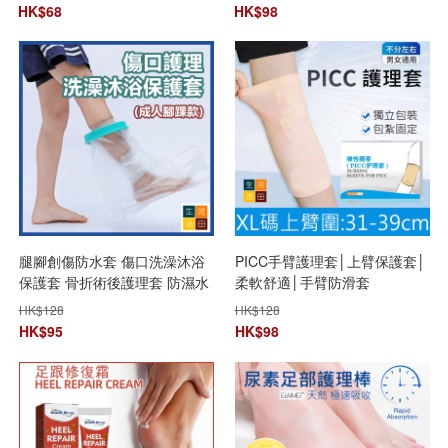
HK$
68
HK$
98
腿腳創傷防水套 傷口洗澡沐浴
PICC手臂護理套│上臂保護套│
保護套 骨折術後護理套 防濕水
柔軟舒適│手臂防滑套
套(成人腳踝款)
HK$
128
HK$
128
HK$
95
HK$
98