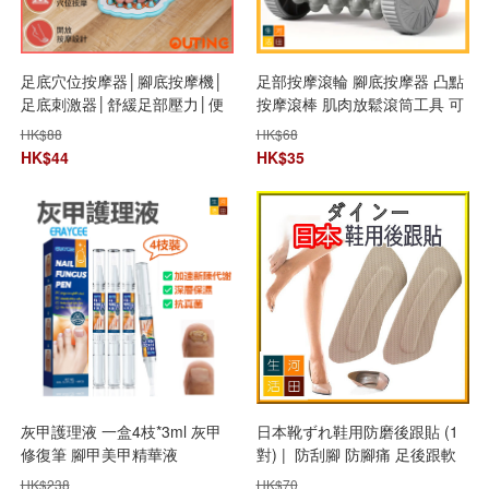
足底穴位按摩器│腳底按摩機│
足部按摩滾輪 腳底按摩器 凸點
足底刺激器│舒緩足部壓力│便
按摩滾棒 肌肉放鬆滾筒工具 可
攜足部按摩機
用於全身
HK$
88
HK$
68
HK$
44
HK$
35
灰甲護理液 一盒4枝*3ml 灰甲
日本靴ずれ鞋用防磨後跟貼 (1
修復筆 腳甲美甲精華液
對) | 防刮腳 防腳痛 足後跟軟
墊| (平行進口)
HK$
238
HK$
70