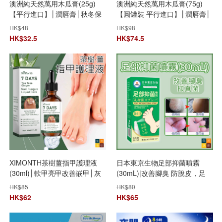
澳洲純天然萬用木瓜膏(25g)
澳洲純天然萬用木瓜膏(75g)
【平行進口】│潤唇膏│秋冬保
【圓罐裝 平行進口】│潤唇膏│
濕│滋潤補水│神奇萬用萬能膏│
秋冬保濕│滋潤補水│神奇萬用
HK$
48
HK$
98
蚊叮蟲咬消炎│傷口復原霜
萬能膏│蚊叮蟲咬消炎│傷口復
HK$
32.5
HK$
74.5
原霜
XIMONTH茶樹薑指甲護理液
日本東京生物足部抑菌噴霧
(30ml)│軟甲亮甲改善嵌甲│灰
(30mL)|改善腳臭 防脫皮，足
指甲滋養護理水│指甲保養液
癬，爛腳跟 抑真菌 止腳汗除腳
HK$
85
HK$
80
氣 腳部護理
HK$
62
HK$
65