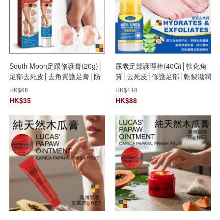
South Moon足跟修護膏(20g)│
尿素足部護理棒(40G)│軟化角
足部去死皮│去角質護足膏│防
質│去死皮│修護足部│乾裂滋潤
乾裂老繭嫩腳
膏
HK$
68
HK$
118
HK$
35
HK$
88