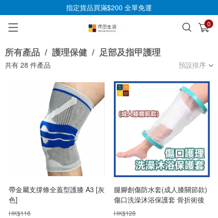
指定貨品買滿$200 全單免運
0
已加入購物車
查看
所有產品
/
護理保健
/
足部及指甲護理
共有
28
件產品
預設排序
帶金屬支撐條全蓋型護膝 A3 [灰
腿腳創傷防水套(成人膝關節款)
色]
傷口洗澡沐浴保護套 骨折術後
護理套 防濕水套
HK$
118
HK$
128