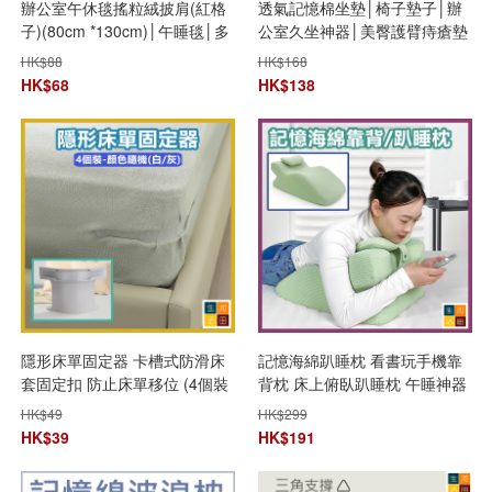
辦公室午休毯搖粒絨披肩(紅格
透氣記憶棉坐墊│椅子墊子│辦
子)(80cm *130cm)│午睡毯│多
公室久坐神器│美臀護臂痔瘡墊
用途毛毯│冬季厚款保暖
│減壓透氣坐墊│保護尾椎墊
HK$
88
HK$
168
HK$
68
HK$
138
隱形床單固定器 卡槽式防滑床
記憶海綿趴睡枕 看書玩手機靠
套固定扣 防止床單移位 (4個裝
背枕 床上俯臥趴睡枕 午睡神器
- 顏色隨機)
HK$
49
HK$
299
HK$
39
HK$
191