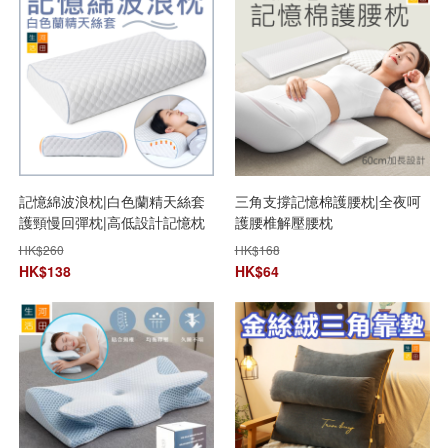
記憶綿波浪枕|白色蘭精天絲套
三角支撐記憶棉護腰枕|全夜呵
護頸慢回彈枕|高低設計記憶枕
護腰椎解壓腰枕
頭|波浪曲線貼枕
HK$
260
HK$
168
HK$
138
HK$
64