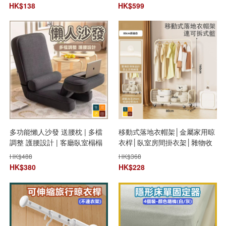
HK$
138
HK$
599
多功能懶人沙發 送腰枕 | 多檔
移動式落地衣帽架│金屬家用晾
調整 護腰設計 | 客廳臥室榻榻
衣桿│臥室房間掛衣架│雜物收
米靠背椅 單人坐墊
納置物架│展示架
HK$
488
HK$
368
HK$
380
HK$
228