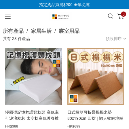
指定貨品買滿$200 全單免運
0
已加入購物車
查看
所有產品
/
家居生活
/
寢室用品
共有
28
件產品
預設排序
慢回彈記憶棉護頸枕頭 高低牽
日式極簡可折疊榻榻米墊
引波浪枕芯 太空棉高低護脊椎
80x190cm 四摺 | 懶人收納地舖
枕
透氣涼爽護脊床墊
HK$
388
HK$
699