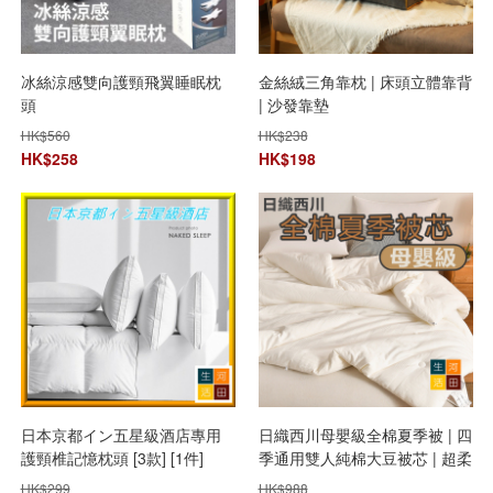
冰絲涼感雙向護頸飛翼睡眠枕
金絲絨三角靠枕 | 床頭立體靠背
頭
| 沙發靠墊
HK$
560
HK$
238
HK$
258
HK$
198
日本京都イン五星級酒店專用
日織西川母嬰級全棉夏季被 | 四
護頸椎記憶枕頭 [3款] [1件]
季通用雙人純棉大豆被芯 | 超柔
軟冷氣被
HK$
299
HK$
988