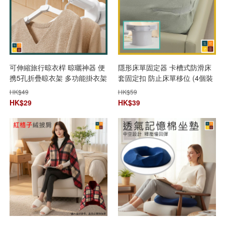
可伸縮旅行晾衣桿 晾曬神器 便
隱形床單固定器 卡槽式防滑床
携5孔折疊晾衣架 多功能掛衣架
套固定扣 防止床單移位 (4個裝
- 顏色隨機)
HK$
49
HK$
59
HK$
29
HK$
39