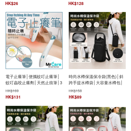
水壺/水樽/水瓶
HK$
26
HK$
128
電子止癢筆│便攜蚊叮止癢筆│
時尚水樽保溫保冷袋(黑色)│斜
蚊叮蟲咬止癢劑│天然止痕筆│3
跨手提水樽袋│大容量水樽包│
秒止癢│兒童孕婦過敏者適用
戶外旅行水壺包│水樽收納包
HK$
169
HK$
158
HK$
131
HK$
89