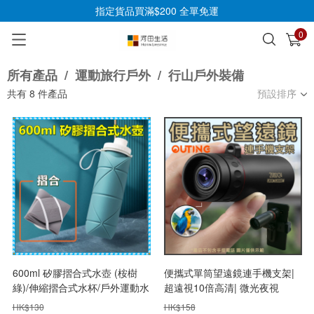
指定貨品買滿$200 全單免運
0
已加入購物車
查看
所有產品
/
運動旅行戶外
/
行山戶外裝備
共有
8
件產品
預設排序
600ml 矽膠摺合式水壺 (桉樹
便攜式單筒望遠鏡連手機支架|
綠)/伸縮摺合式水杯/戶外運動水
超遠視10倍高清| 微光夜視
壺/便攜壓縮旅行騎行水壺/迷你
HK$
130
HK$
158