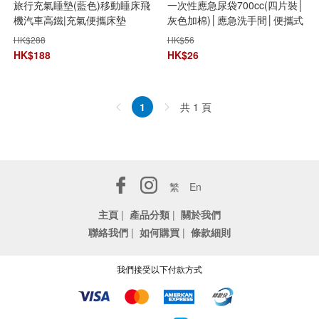
旅行充氣睡墊(藍色)移動睡床飛
一次性應急尿袋700cc(四片裝│
機汽車高鐵|充氣便攜床墊
灰色加棉)│應急洗手間│便攜式
馬桶車│移動廁所│站立小便器│
HK$
288
HK$
56
男女兒童合用
HK$
188
HK$
26
共 1 頁
1
繁
En
主頁
|
產品分類
|
關於我們
聯絡我們
|
如何購買
|
條款細則
我們接受以下付款方式