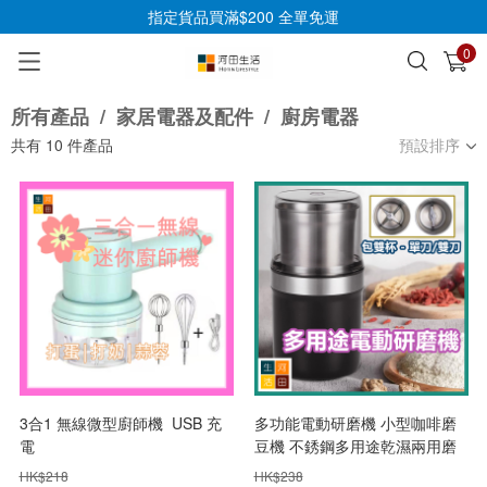
指定貨品買滿$200 全單免運
0
已加入購物車
查看
所有產品
/
家居電器及配件
/
廚房電器
共有
10
件產品
預設排序
3合1 無線微型廚師機 USB 充
多功能電動研磨機 小型咖啡磨
電
豆機 不銹鋼多用途乾濕兩用磨
粉機
HK$
218
HK$
238