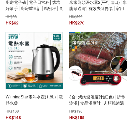
廚房電子磅│電子日常秤│烘培
米家龍頭淨水器2(平行進口)│水
好幫手│廚房重量計│精密秤│食
龍頭過濾│有效去除餘氯│家用
物量磅
廚房净水器│水質淨化器
HK$
88
HK$
399
HK$
62
HK$
270
WinningStar電熱水壺(1.8L)│電
3合1烤肉爐溫度計(紅色)│折疊
熱水煲
測溫│食品溫度計│肉類燒烤溫
度儀│廚房烤箱烤肉神器│多功
HK$
168
HK$
190
能烤肉針開瓶器
HK$
148
HK$
185