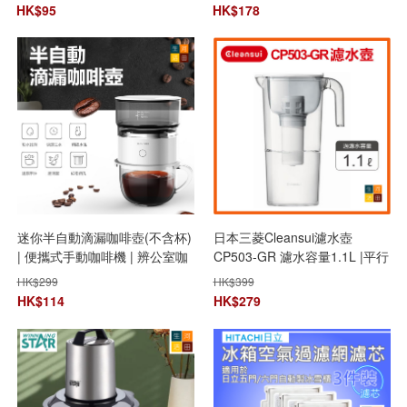
HK$
95
HK$
178
迷你半自動滴漏咖啡壺(不含杯)
日本三菱Cleansui濾水壺
| 便攜式手動咖啡機 | 辨公室咖
CP503-GR 濾水容量1.1L |平行
啡粉沖泡器
進口
HK$
299
HK$
399
HK$
114
HK$
279