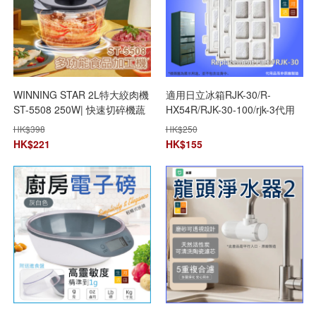
WINNING STAR 2L特大絞肉機
適用日立冰箱RJK-30/R-
ST-5508 250W| 快速切碎機蔬
HX54R/RJK-30-100/rjk-3代用
菜切碎機食品加工
空氣過濾網濾芯(3片裝)
HK$
398
HK$
250
HK$
221
HK$
155