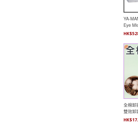
YA-MAN
Eye Mi
充微針貼
HK$
52
全棉卸妝
雙效卸
HK$
17