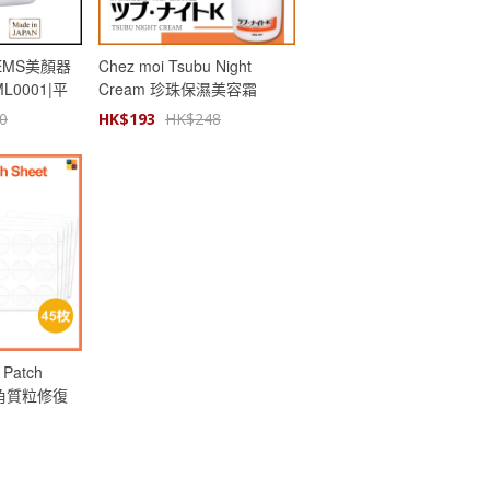
MS美顏器
Chez moi Tsubu Night
0001|平
Cream 珍珠保濕美容霜
100g
0
HK$
193
HK$
248
 Patch
粒角質粒修復
進口