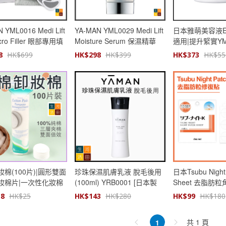
 YML0016 Medi Lift
YA-MAN YML0029 Medi Lift
日本雅萌美容液E
cro Filler 眼部專用填
Moisture Serum 保濕精華
適用|提升緊實YML
(4對/盒) | 平行進口
50g 可配搭美容儀使用 | 平行
行進口
8
HK$
699
HK$
298
HK$
399
HK$
373
HK$
55
進口
棉(100片)|圓形雙面
珍珠保濕肌膚乳液 脫毛後用
日本Tsubu Night
妝棉片|一次性化妝棉
(100ml) YRB0001 [日本製
Sheet 去脂肪
造]|保養霜|保濕乳液|平行進
貼 45枚入|平行
.8
HK$
25
HK$
143
HK$
280
HK$
99
HK$
180
口
共 1 頁
1