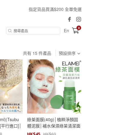
指定貨品買滿$200 全單免運
0
En
共有
15
件產品
預設排序
)|Tsubu
綠茶面膜(40g)│植粹淨顏固
ce[平行進口]│
體泥膜│補水保濕綠茶清潔面
夜用精華液
膜泥│深層清潔面膜
8
HK$
45
HK$
69