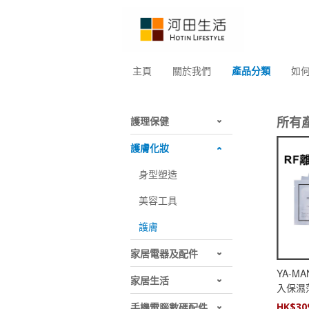
主頁
關於我們
產品分類
如
所有
護理保健
護膚化妝
身型塑造
美容工具
護膚
家居電器及配件
YA-M
家居生活
入保濕薄
手機電腦數碼配件
HK$
30