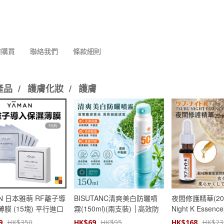
何購買
聯絡我們
條款細則
產品
/
護膚化妝
/
護膚
AN 日本雅萌 RF離子導
BISUTANC清爽美白防曬噴
夜間修護精華(20ml
膜 (15塊) 平行進口
霧(150ml)(兩支裝) │高效防
Night K Essen
曬50+│防紫外線防曬乳│防
深層護膚精華│
9
HK$
350
HK$
69
HK$
95
HK$
168
HK$
23