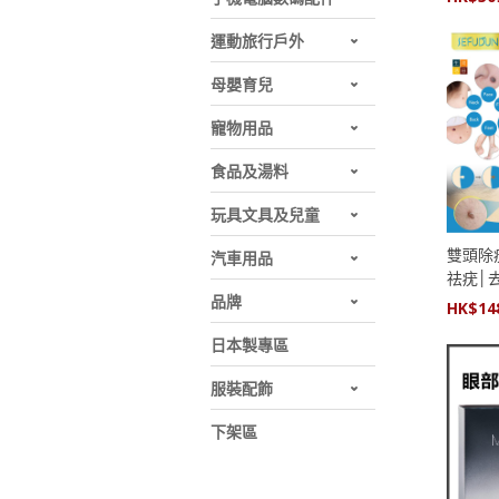
運動旅行戶外
母嬰育兒
寵物用品
食品及湯料
玩具文具及兒童
雙頭除
汽車用品
祛疣│
品牌
HK$
14
日本製專區
服裝配飾
下架區