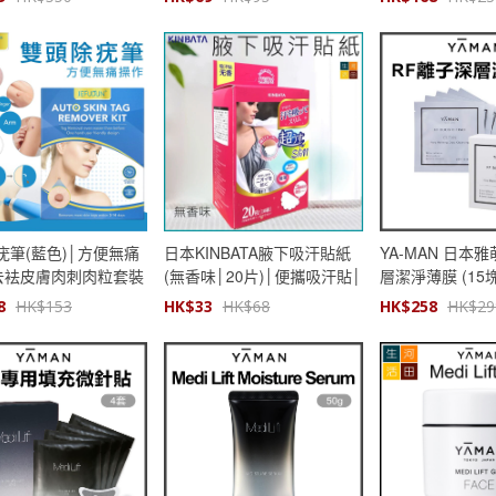
水防汗│清爽不油膩
疣筆(藍色)│方便無痛
日本KINBATA腋下吸汗貼紙
YA-MAN 日本雅
去袪皮膚肉刺肉粒套裝
(無香味│20片)│便攜吸汗貼│
層潔淨薄膜 (15
腋下隱形貼│除汗貼
8
HK$
153
HK$
33
HK$
68
HK$
258
HK$
29