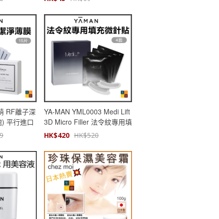
萌 RF離子深
YA-MAN YML0003 Medi Lift
塊) 平行進口
3D Micro Filler 法令紋專用填
充微針貼(4對/盒) | 減淡虎紋
9
HK$
420
HK$
520
| 平行進口