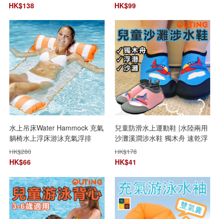
HK$
138
HK$
99
水上吊床Water Hammock 充氣
兒童防滑水上運動鞋 |水陸兩用
躺椅水上浮床游泳充氣浮排
沙灘溪澗涉水鞋 獨木舟 速乾浮
潛貼膚鞋
HK$
280
HK$
178
HK$
66
HK$
41