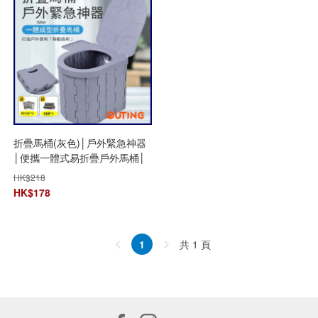
折疊馬桶(灰色)│戶外緊急神器
│便攜一體式易折疊戶外馬桶│
緊急廁所│移動廁所
HK$
218
HK$
178
共 1 頁
1