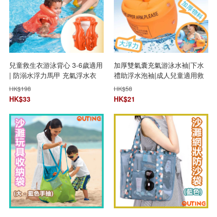
兒童救生衣游泳背心 3-6歲適用
加厚雙氣囊充氣游泳水袖|下水
| 防溺水浮力馬甲 充氣浮水衣
禮助浮水泡袖|成人兒童適用救
生水袖
HK$
198
HK$
58
HK$
33
HK$
21