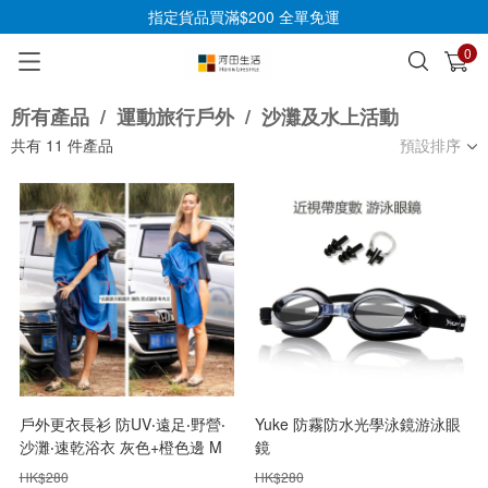
指定貨品買滿$200 全單免運
0
已加入購物車
查看
所有產品
/
運動旅行戶外
/
沙灘及水上活動
共有
11
件產品
預設排序
戶外更衣長衫 防UV‧遠足‧野營‧
Yuke 防霧防水光學泳鏡游泳眼
沙灘‧速乾浴衣 灰色+橙色邊 M
鏡
沙灘活動不可少更衣室
HK$
280
HK$
280