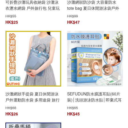
可折疊沙灘玩具收納袋 沙灘泳
沙灘網狀防沙袋 大容量防水
衣瀝水網袋 戶外旅行包 兒童玩
tote bag 夏日休閒游泳袋戶外
具收納袋 雜物收納網袋
運動手提袋 多用途袋 旅行日用
HK$
55
HK$
99
品手提包 野餐收納包
HK$
25
HK$
47
沙灘網狀手提袋 夏日休閒游泳
SEFUDUN防水膜護耳貼(60片
戶外運動防水袋 多用途袋 旅行
裝)│洗頭游泳防水貼│即棄式耳
日用品手提包
朵保護貼│加棉防護貼│耳部防
HK$
68
HK$
65
水護理貼
HK$
26
HK$
45