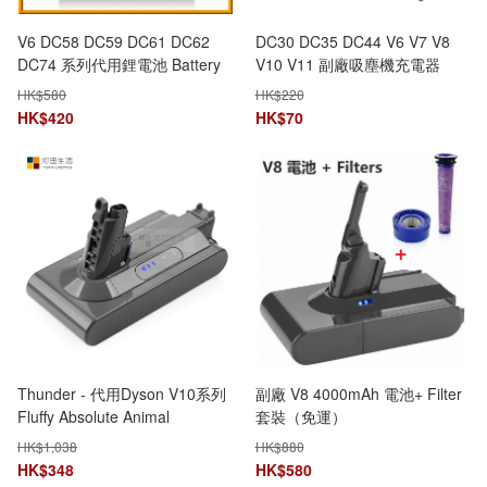
V6 DC58 DC59 DC61 DC62
DC30 DC35 DC44 V6 V7 V8
DC74 系列代用鋰電池 Battery
V10 V11 副廠吸塵機充電器
3000 mAh
Charger [3款]
HK$
580
HK$
220
HK$
420
HK$
70
Thunder - 代用Dyson V10系列
副廠 V8 4000mAh 電池+ Filter
Fluffy Absolute Animal
套裝（免運）
Motorhead 無線吸塵機代用鋰
HK$
1,038
HK$
880
電池 4000mAh Part# 965874-
HK$
348
HK$
580
02