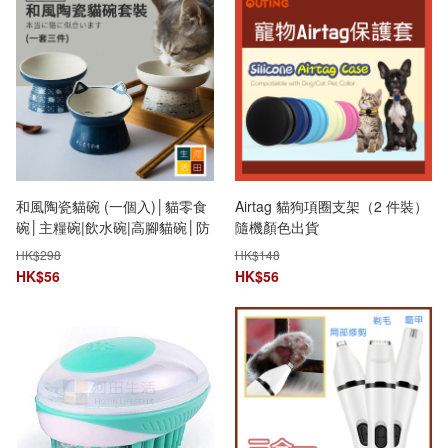
和風陶瓷貓碗 (一個入)│貓零食
Airtag 貓狗項圈支架（2 件裝）
碗│主糧碗|飲水碗|高腳貓碗│防
隨機顏色出貨
打翻│護頸椎
HK$
298
HK$
148
HK$
56
HK$
56