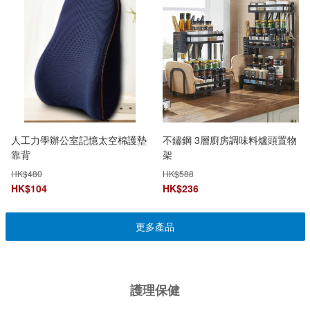
人工力學辦公室記憶太空棉護墊
不鏽鋼 3層廚房調味料爐頭置物
靠背
架
HK$
480
HK$
588
HK$
104
HK$
236
更多產品
護理保健