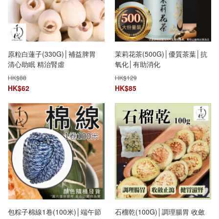
原粒白蓮子(330G)│補益脾胃
茉莉花茶(500G)│優質茶葉│抗
清心助眠 精治腎虛
氧化│有助消化
HK$
88
HK$
129
HK$
62
HK$
85
包粽子棉線1卷(100米)│端午節
石榴乾(100G)│調理腸胃 收斂