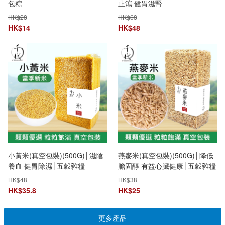
包粽
止瀉 健胃滋腎
HK$
28
HK$
68
HK$
14
HK$
48
小黃米(真空包裝)(500G)│滋陰
燕麥米(真空包裝)(500G)│降低
養血 健胃除濕│五穀雜糧
膽固醇 有益心臟健康│五穀雜糧
HK$
48
HK$
38
HK$
35.8
HK$
25
更多產品