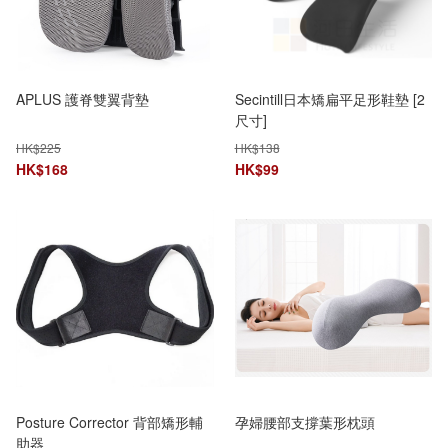
APLUS 護脊雙翼背墊
Secintill日本矯扁平足形鞋墊 [2
尺寸]
HK$
225
HK$
138
HK$
168
HK$
99
Posture Corrector 背部矯形輔
孕婦腰部支撐葉形枕頭
助器