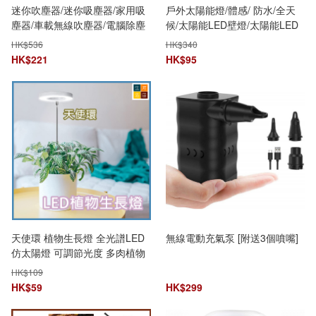
迷你吹塵器/迷你吸塵器/家用吸
戶外太陽能燈/體感/ 防水/全天
塵器/車載無線吹塵器/電腦除塵
候/太陽能LED壁燈/太陽能LED
器/戶外吹吸兩用充氣泵/無線吸
燈/三頭LED燈/三頭感應庭院燈/
HK$
536
HK$
340
塵器/電動除塵器/便攜槍式電腦
旋轉戶外LED燈/人體智能感應
HK$
221
HK$
95
除塵/無線充
戶外庭院燈/LED射燈/無線/夜燈
天使環 植物生長燈 全光譜LED
無線電動充氣泵 [附送3個噴嘴]
仿太陽燈 可調節光度 多肉植物
食蟲植物 補光燈 定時功能 usb
HK$
109
供電 室內用
HK$
59
HK$
299