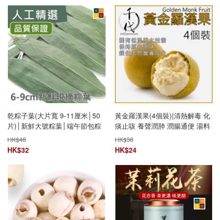
乾粽子葉(大片寬 9-11厘米│50
黃金羅漢果(4個裝)|清熱解毒 化
片)│新鮮大號粽葉│端午節包粽
痰止咳 養聲潤肺 潤腸通便 湯料
子│乾粽葉│家用粽葉
沖茶
HK$
48
HK$
38
HK$
32
HK$
24