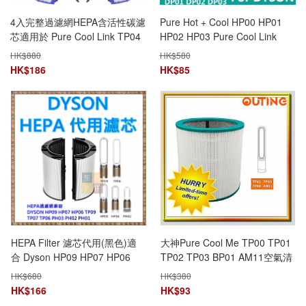
4入完整過濾網HEPA含活性碳濾
Pure Hot + Cool HP00 HP01
芯適用於 Pure Cool Link TP04
HP02 HP03 Pure Cool Link
DP04 Hot + Cool Link HP04空
DP01 DP03 空氣清新機HEPA
HK$
880
HK$
580
氣清新機(非原廠代用品
代用濾網濾芯
HK$
186
HK$
85
HEPA Filter 濾芯代用(黑色)適
大神Pure Cool Me TP00 TP01
合 Dyson HP09 HP07 HP06
TP02 TP03 BP01 AM11空氣清
TP09 TP07 TP06 PH03 PH02
新機HEPA 代用濾網濾芯
HK$
680
HK$
380
PH01 TP10 HP10 Pure Cool
HK$
166
HK$
93
Tower Air Purifier （副廠產品）