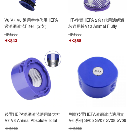
V6 V7 V8 通用替換代用HEPA
HT-後置HEPA 2合1代用濾網濾
過濾網濾芯Filter（2支）
芯適用於V10 Animal Fluffy
Absolute SV12和 Digital Slim
HK$
280
HK$
380
Fluffy Extra SV18無線吸塵機
HK$
43
HK$
68
後置HEPA濾網濾芯適用於大神
副廠後置HEPA濾網濾芯適用於
V7 V8 Animal Absolute Total
V6 系列 SV05 SV07 SV08 SV09
Clean SV10 SV11無線吸塵機
吸塵器- 966741-01 代用
HK$
180
HK$
280