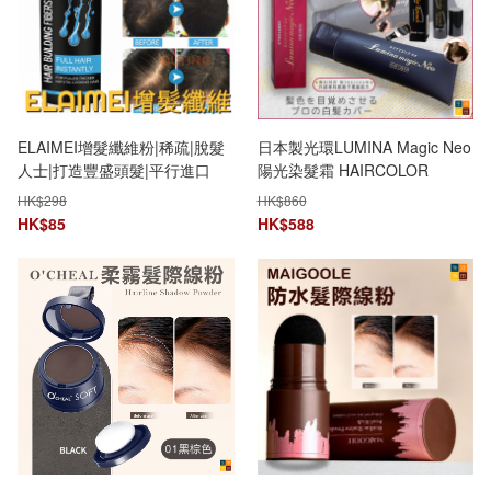
ELAIMEI增髮纖維粉|稀疏|脫髮
日本製光環LUMINA Magic Neo
人士|打造豐盛頭髮|平行進口
陽光染髮霜 HAIRCOLOR
RETOUCH 便攜式髮根光染髮
HK$
298
HK$
860
劑 套裝|可免沖洗敏感頭皮UV
HK$
85
HK$
588
白髮救星 SII升級 香港行貨