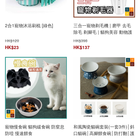
2合1寵物沐浴刷梳 [綠色]
三合一寵物剃毛機 | 磨甲 去毛
除毛 剃腳毛 | 貓狗美容 動物護
理 | USB充電
HK$
120
HK$
398
HK$
23
HK$
137
寵物慢食碗 貓狗緩食碗 防窒息
和風陶瓷貓碗套裝(一套3件)│斜
防噎 慢速餵食
口貓碗│高腳餵食碗│防打翻│護
頸椎