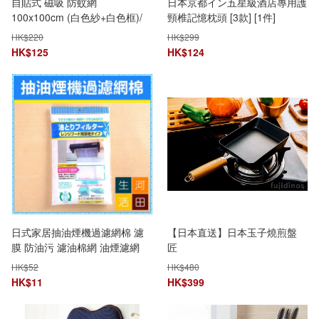
自貼式 磁吸 防蚊網
日本京都イン五星級酒店專用護
100x100cm (白色紗+白色框)/
頸椎記憶枕頭 [3款] [1件]
自粘窗紗網/紗窗/隱形/簡易簾/
HK$
220
HK$
299
自裝蚊網/防蚊網/磁吸
HK$
125
HK$
124
日式家居抽油煙機過濾網棉 濾
【日本直送】日本玉子燒煎盤
膜 防油污 濾油棉網 油煙濾網
匠
油煙過濾網 抽油煙機濾紙 廚房
HK$
52
HK$
480
油濾紙 透明吸油紙排油煙機過
HK$
11
HK$
399
濾棉 排油煙機