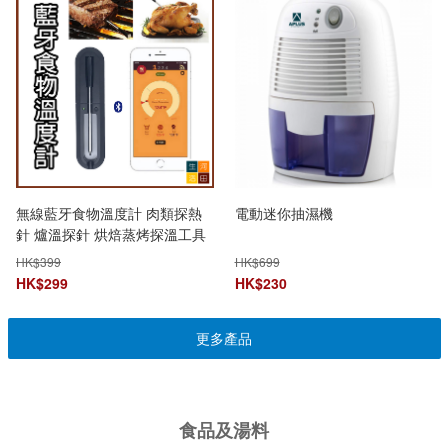
無線藍牙食物溫度計 肉類探熱
電動迷你抽濕機
針 爐溫探針 烘焙蒸烤探溫工具
HK$
399
HK$
699
HK$
299
HK$
230
更多產品
食品及湯料