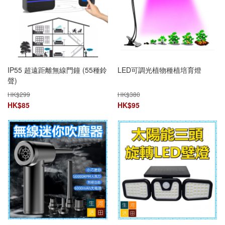
IP55 超遠距離無線門鐘 (55種鈴
LED可調光植物種植培育燈
聲)
HK$
299
HK$
380
HK$
85
HK$
95