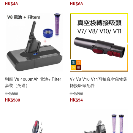
HK$
48
HK$
68
副廠 V8 4000mAh 電池+ Filter
V7 V8 V10 V11可抽真空儲物袋
套裝（免運）
轉換吸頭配件
HK$
880
HK$
200
HK$
580
HK$
54