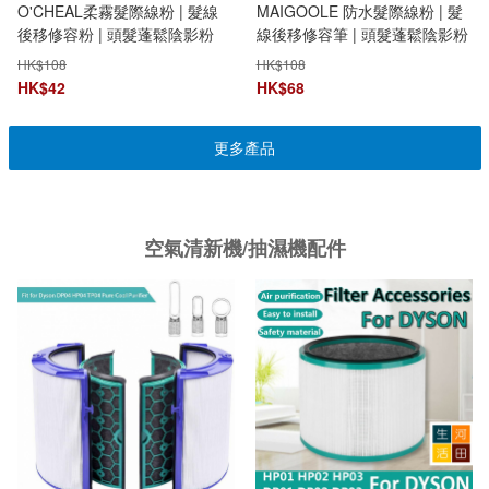
O'CHEAL柔霧髮際線粉 | 髮線
MAIGOOLE 防水髮際線粉 | 髮
後移修容粉 | 頭髮蓬鬆陰影粉
線後移修容筆 | 頭髮蓬鬆陰影粉
HK$
108
HK$
108
HK$
42
HK$
68
更多產品
空氣清新機/抽濕機配件