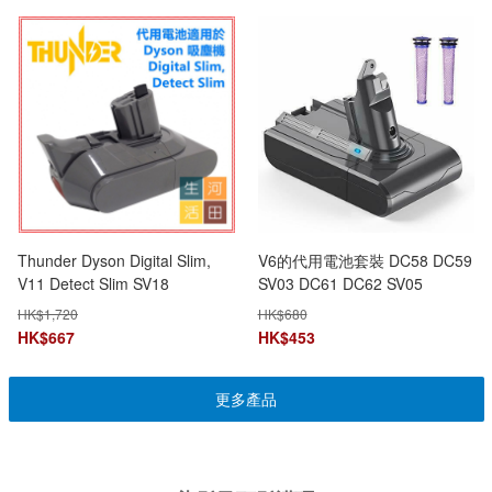
Thunder Dyson Digital Slim,
V6的代用電池套裝 DC58 DC59
V11 Detect Slim SV18
SV03 DC61 DC62 SV05
4000mAh 吸塵機代用電池
SV06（3000mAh真容量）+兩
HK$
1,720
HK$
680
Battery|拆卸式電池|備用電池組|
支前置濾芯 全港免運
HK$
667
HK$
453
配件編號 965171-02
更多產品