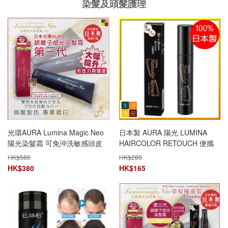
染髮及頭髮護理
光環AURA Lumina Magic Neo
日本製 AURA 陽光 LUMINA
陽光染髮霜 可免沖洗敏感頭皮
HAIRCOLOR RETOUCH 便攜
UV 感光護髮劑 黑髮 SII升級 第
式髮根光染髮劑20g
HK$
580
HK$
280
三代 授權行貨 日本製
HK$
380
HK$
165