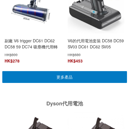
副廠 V6 trigger DC61 DC62
V6的代用電池套裝 DC58 DC59
DC58 59 DC74 吸塵機代用轉
SV03 DC61 DC62 SV05
動刷頭 (A接駁頭大Size) 軟絨毛
SV06（3000mAh真容量）+兩
HK$
800
HK$
680
滾筒吸頭 全港免運
支前置濾芯 全港免運
HK$
278
HK$
453
更多產品
Dyson代用電池