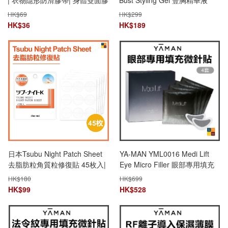
| 衣物隱形防滑膠帶| 身體雙面膠
Bust Styling Gel 豐胸精華液
紙
80ml|平行進口
HK$
69
HK$
299
HK$
36
HK$
189
日本Tsubu Night Patch Sheet
YA-MAN YML0016 Medi Lift
去脂肪粒角質粒修復貼 45枚入|
Eye Micro Filler 眼部專用填充
平行進口
微針貼(4對/盒) | 平行進口
HK$
180
HK$
699
HK$
99
HK$
528