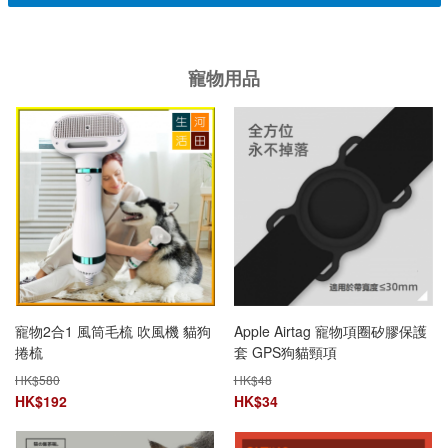
寵物用品
寵物2合1 風筒毛梳 吹風機 貓狗
Apple Airtag 寵物項圈矽膠保護
捲梳
套 GPS狗貓頸項
HK$
580
HK$
48
HK$
192
HK$
34