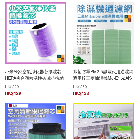
小米米家空氣淨化器替換濾芯 -
抑菌防霉PM2.5靜電代用過濾網
HEPA複合顆粒活性碳濾芯抗菌
適用於三菱抽濕機MJ-E152AK-
高效抗菌抗病毒版 (適用於1代/2
H MJ-E152AF-H MJ-E140DX-H
HK$
239
HK$
260
代/3代/2S/PRO)
MJ-E130AF-H MJ-E130AL-H
HK$
129
HK$
138
MJ-EV200FJ-H MJ-E100AR-H