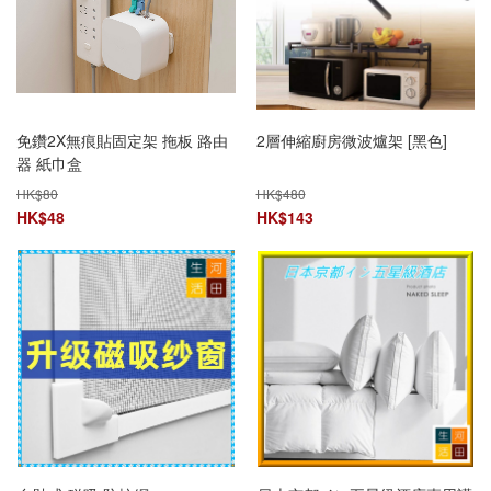
免鑽2X無痕貼固定架 拖板 路由
2層伸縮廚房微波爐架 [黑色]
器 紙巾盒
HK$
80
HK$
480
HK$
48
HK$
143