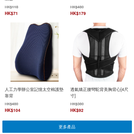
HK$
118
HK$
480
HK$
71
HK$
179
人工力學辦公室記憶太空棉護墊
透氣矯正腰彎駝背美胸背心[4尺
靠背
寸]
HK$
480
HK$
380
HK$
104
HK$
92
更多產品