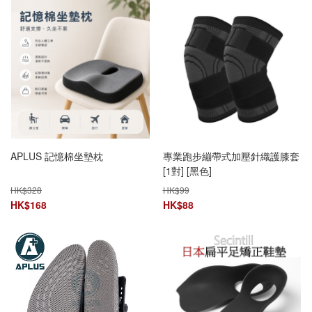
APLUS 記憶棉坐墊枕
專業跑步繃帶式加壓針織護膝套
[1對] [黑色]
HK$
328
HK$
99
HK$
168
HK$
88