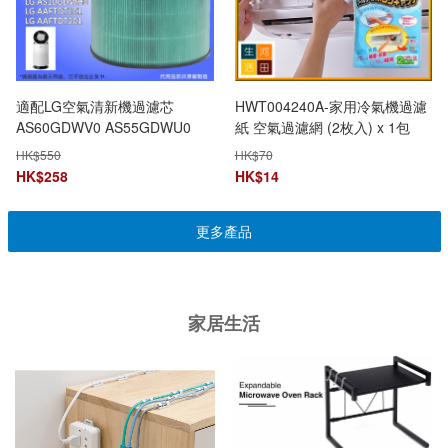
適配LG空氣清新機過濾芯
HWT004240A-家用冷氣機過濾
AS60GDWV0 AS55GDWU0
紙 空氣過濾網 (2枚入) x 1包
AS65GDST0 AS60GHWG0
HK$
550
HK$
70
AS10GDWH0 AAFTDT201
HK$
258
HK$
14
101|微粒HEPA抗菌活性炭過濾
網(非原廠代用品)
更多產品
家居生活