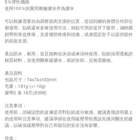
5％彈性纖維
使用100％的聚丙烯酸膠水作為膠水
可以根據需要自由調整肌肉支撐的位置，從頭到腳的身體任何部位
都適用。貼紙還有多種使用方法，例如可用於提升下腹部，減輕圓
韌帶和骨盆疼痛，支撐腰部疼痛和扭傷，或者固定肚子以提供額外
的前面支撐。
產品防水，耐用，並且能夠在沐浴或淋浴時使用。貼紙採用透氣的
棉質材料，並使用醫療級膠水，易於拆卸，且無需藥物。
產品資料
包裝尺寸：74x74x103mm
毛重：181g (+/-10g)
膠帶2 卷 18尺(約5M)
注意事項：
使用前，請確認您的皮膚是否對貼紙成分敏感。建議遵循說明書上
的使用和注意事項。建議孕婦在使用緩壓帶前應該先徵詢醫生的建
議，以確保緩壓帶對自己和胎兒的安全沒有影響。
存放：