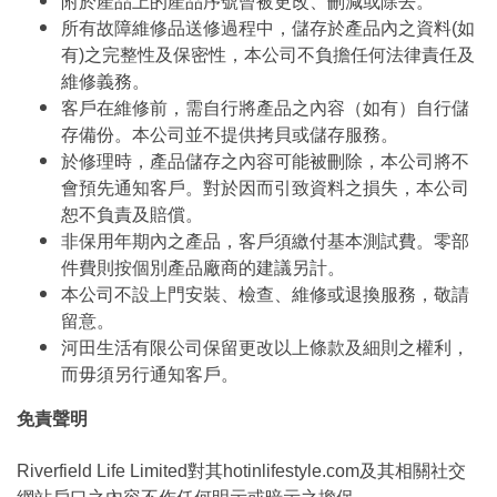
附於產品上的產品序號曾被更改、刪減或除去。
所有故障維修品送修過程中，儲存於產品內之資料(如
有)之完整性及保密性，本公司不負擔任何法律責任及
維修義務。
客戶在維修前，需自行將產品之內容（如有）自行儲
存備份。本公司並不提供拷貝或儲存服務。
於修理時，產品儲存之內容可能被刪除，本公司將不
會預先通知客戶。對於因而引致資料之損失，本公司
恕不負責及賠償。
非保用年期內之產品，客戶須繳付基本測試費。零部
件費則按個別產品廠商的建議另計。
本公司不設上門安裝、檢查、維修或退換服務，敬請
留意。
河田生活有限公司保留更改以上條款及細則之權利，
而毋須另行通知客戶。
免責聲明
Riverfield Life Limited對其hotinlifestyle.com及其相關社交