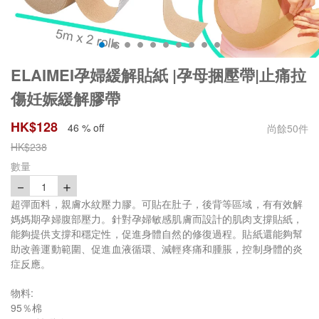
ELAIMEI孕婦緩解貼紙 |孕母捆壓帶|止痛拉
傷妊娠緩解膠帶
HK$
128
46 % off
尚餘
50
件
HK$
238
數量
－
＋
1
超彈面料，親膚水紋壓力膠。可貼在肚子，後背等區域，有有效解
媽媽期孕婦腹部壓力。針對孕婦敏感肌膚而設計的肌肉支撐貼紙，
能夠提供支撐和穩定性，促進身體自然的修復過程。貼紙還能夠幫
助改善運動範圍、促進血液循環、減輕疼痛和腫脹，控制身體的炎
症反應。
物料:
95％棉