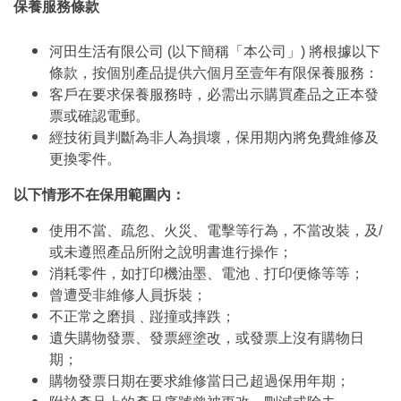
保養服務條款
河田生活有限公司 (以下簡稱「本公司」) 將根據以下
條款，按個別產品提供六個月至壹年有限保養服務：
客戶在要求保養服務時，必需出示購買產品之正本發
票或確認電郵。
經技術員判斷為非人為損壞，保用期內將免費維修及
更換零件。
以下情形不在保用範圍內：
使用不當、疏忽、火災、電擊等行為，不當改裝，及/
或未遵照產品所附之說明書進行操作；
消耗零件，如打印機油墨、電池﹑打印便條等等；
曾遭受非維修人員拆裝；
不正常之磨損﹑踫撞或摔跌；
遺失購物發票、發票經塗改，或發票上沒有購物日
期；
購物發票日期在要求維修當日己超過保用年期；