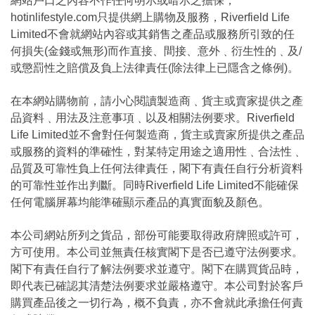
網站戶口之內容不作任何明示或暗示之擔保，
hotinlifestyle.com只提供網上購物及服務，Riverfield Life
Limited不會就網站內容或其銷售之產品或服務所引致的任
何損失(金錢或無形)而作直接、間接、意外﹑衍生性的﹑及/
或懲罰性之賠償及負上法律責任(除法律上已隱含之條例)。
在本網站購物前，請小心閱讀製造商﹑貨主或賣家提供之產
品資料﹑用法及注意事項﹑以及相關法例要求。Riverfield
Life Limited並不會對任何製造商，貨主或賣家所提供之產品
或服務的資料的準確性，對某特定用途之適用性﹑合法性﹑
品質及可靠性負上任何法律責任，閣下有責任自行分析資料
的可靠性並作出判斷。同時Riverfield Life Limited不能確保
任何電腦屏幕均能準確顯示產品的真實面貌及顏色。
本公司網站所列之貨品，部份可能要取得政府牌照或許可，
方可使用。本公司並無責任核實閣下是否已遵守法例要求。
閣下有責任自行了解法例要求並遵守。閣下在購買貨品時，
即代表已確認其清楚法例要求並嚴格遵守。本公司對於客戶
購買產品後之一切行為，概不負責，亦不會就此承擔任何責