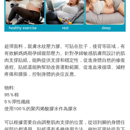
超彈面料，親膚水紋壓力膠。可貼在肚子，後背等區域，有
有效解媽媽期孕婦腹部壓力。針對孕婦敏感肌膚而設計的肌
肉支撐貼紙，能夠提供支撐和穩定性，促進身體自然的修復
過程。貼紙還能夠幫助改善運動範圍、促進血液循環、減輕
疼痛和腫脹，控制身體的炎症反應。
物料:
95％棉
5％彈性纖維
使用100％的聚丙烯酸膠水作為膠水
可以根據需要自由調整肌肉支撐的位置，從頭到腳的身體任
何部位都適用。貼紙還有多種使用方法，例如可用於提升下