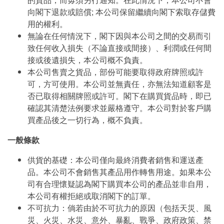
的貨品，而毋須另行通知。在此情況下，本公司不會
向閣下退款或賠償; 本公司保留繼續向閣下索取存儲費
用的權利。
無論在任何情況下，閣下因與本公司之間的交易而引
致任何收入損失（不論直接或間接）、利潤或任何間
接或後遺損失，本公司概不負責。
本公司售賣之貨品，部份可能要取得政府牌照或許
可，方可使用。本公司並無責任，亦無法知道顧客是
否已取得相關牌照或許可。閣下在購買貨品時，即已
確認其清楚法例要求並嚴格遵守。本公司對於客戶購
買產品後之一切行為，概不負責。
一般條款
供貨的基礎：本公司僅向最終消費者銷售和運送產
品。本公司不會銷售其產品用作轉售用途。如果本公
司有合理懷疑認為閣下購買本公司的產品並非自用，
本公司有權拒絕或取消閣下的訂單。
不可抗力：倘若由於不可抗力的原因（包括天災、風
災、火災、水災、意外、暴亂、戰爭、政府政策、禁