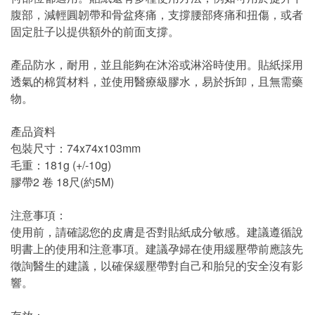
腹部，減輕圓韌帶和骨盆疼痛，支撐腰部疼痛和扭傷，或者
固定肚子以提供額外的前面支撐。
產品防水，耐用，並且能夠在沐浴或淋浴時使用。貼紙採用
透氣的棉質材料，並使用醫療級膠水，易於拆卸，且無需藥
物。
產品資料
包裝尺寸：74x74x103mm
毛重：181g (+/-10g)
膠帶2 卷 18尺(約5M)
注意事項：
使用前，請確認您的皮膚是否對貼紙成分敏感。建議遵循說
明書上的使用和注意事項。建議孕婦在使用緩壓帶前應該先
徵詢醫生的建議，以確保緩壓帶對自己和胎兒的安全沒有影
響。