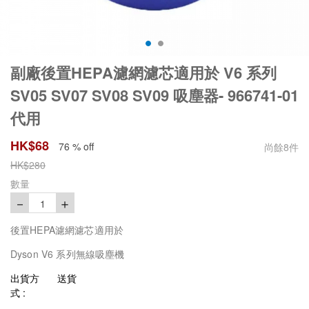
副廠後置HEPA濾網濾芯適用於 V6 系列
SV05 SV07 SV08 SV09 吸塵器- 966741-01
代用
HK$
68
76 % off
尚餘
8
件
HK$
280
數量
－
＋
1
後置HEPA濾網濾芯適用於
Dyson V6 系列無線吸塵機
出貨方
送貨
式 :