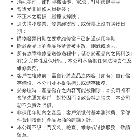
消耗零件，如打印機油墨、電池﹑打印便條等等；
曾遭受非維修人員拆裝；
不正常之磨損﹑踫撞或摔跌；
遺失購物發票、發票經塗改，或發票上沒有購物日
期；
購物發票日期在要求維修當日己超過保用年期；
附於產品上的產品序號曾被更改、刪減或除去。
所有故障維修品送修過程中，儲存於產品內之資料(如
有)之完整性及保密性，本公司不負擔任何法律責任及
維修義務。
客戶在維修前，需自行將產品之內容（如有）自行儲
存備份。本公司並不提供拷貝或儲存服務。
於修理時，產品儲存之內容可能被刪除，本公司將不
會預先通知客戶。對於因而引致資料之損失，本公司
恕不負責及賠償。
非保用年期內之產品，客戶須繳付基本測試費。零部
件費則按個別產品廠商的建議另計。
本公司不設上門安裝、檢查、維修或退換服務，敬請
留意。