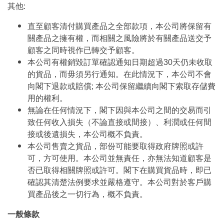
其他:
直至顧客清付購買產品之全部款項，本公司將保留有
關產品之擁有權，而相關之風險將於有關產品送交予
顧客之同時視作已轉交予顧客。
本公司有權銷毀訂單確認通知日期超過30天仍未收取
的貨品，而毋須另行通知。在此情況下，本公司不會
向閣下退款或賠償; 本公司保留繼續向閣下索取存儲費
用的權利。
無論在任何情況下，閣下因與本公司之間的交易而引
致任何收入損失（不論直接或間接）、利潤或任何間
接或後遺損失，本公司概不負責。
本公司售賣之貨品，部份可能要取得政府牌照或許
可，方可使用。本公司並無責任，亦無法知道顧客是
否已取得相關牌照或許可。閣下在購買貨品時，即已
確認其清楚法例要求並嚴格遵守。本公司對於客戶購
買產品後之一切行為，概不負責。
一般條款