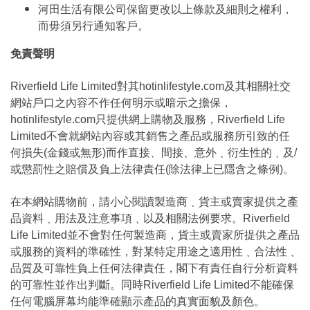
河田生活有限公司保留更改以上條款及細則之權利，
而毋須另行通知客戶。
免責聲明
Riverfield Life Limited對其hotinlifestyle.com及其相關社交
網站戶口之內容不作任何明示或暗示之擔保，
hotinlifestyle.com只提供網上購物及服務，Riverfield Life
Limited不會就網站內容或其銷售之產品或服務所引致的任
何損失(金錢或無形)而作直接、間接、意外﹑衍生性的﹑及/
或懲罰性之賠償及負上法律責任(除法律上已隱含之條例)。
在本網站購物前，請小心閱讀製造商﹑貨主或賣家提供之產
品資料﹑用法及注意事項﹑以及相關法例要求。Riverfield
Life Limited並不會對任何製造商，貨主或賣家所提供之產品
或服務的資料的準確性，對某特定用途之適用性﹑合法性﹑
品質及可靠性負上任何法律責任，閣下有責任自行分析資料
的可靠性並作出判斷。同時Riverfield Life Limited不能確保
任何電腦屏幕均能準確顯示產品的真實面貌及顏色。