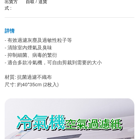
出貨方
自取 / 送貨
式 :
詳情
- 有效過濾灰塵及過敏性粒子等
- 清除室內煙氣及臭味
- 抑制細菌、病毒的繁衍
- 適合多款冷氣機，可自由剪裁到需要的大小
材質: 抗菌過濾不織布
尺寸: 約40*35cm (2枚入)