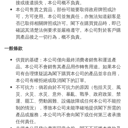
接或後遺損失，本公司概不負責。
本公司售賣之貨品，部份可能要取得政府牌照或許
可，方可使用。本公司並無責任，亦無法知道顧客是
否已取得相關牌照或許可。閣下在購買貨品時，即已
確認其清楚法例要求並嚴格遵守。本公司對於客戶購
買產品後之一切行為，概不負責。
一般條款
供貨的基礎：本公司僅向最終消費者銷售和運送產
品。本公司不會銷售其產品用作轉售用途。如果本公
司有合理懷疑認為閣下購買本公司的產品並非自用，
本公司有權拒絕或取消閣下的訂單。
不可抗力：倘若由於不可抗力的原因（包括天災、風
災、火災、水災、意外、暴亂、戰爭、政府政策、禁
運、罷工、勞動困難、設備故障或任何本公司不能控
制的情況），導致本公司未能準確地提供閣下所需的
產品或服務，本公司均不會向閣下或任何第三者承擔
任何責任。