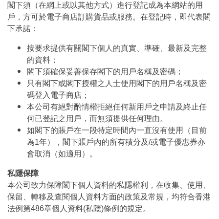
閣下須（在網上或以其他方式）進行登記成為本網站的用
戶，方可於電子商店訂購貨品或服務。在登記時，即代表閣
下承諾：
按要求提供有關閣下個人的真實、準確、最新及完整
的資料；
閣下須確保妥善保存閣下的用戶名稱及密碼；
只有閣下或閣下授權之人士使用閣下的用戶名稱及密
碼登入電子商店；
本公司有絕對酌情權拒絕任何新用戶之申請及終止任
何已登記之用戶，而無須提供任何理由。
如閣下的賬戶在一段特定時間內一直沒有使用（目前
為1年），閣下賬戶內的所有積分及/或電子優惠券亦
會取消（如適用）。
私隱保障
本公司致力保障閣下個人資料的私隱權利，在收集、使用、
保留、轉移及查閱個人資料方面的政策及常規，均符合香港
法例第486章個人資料(私隱)條例的規定。