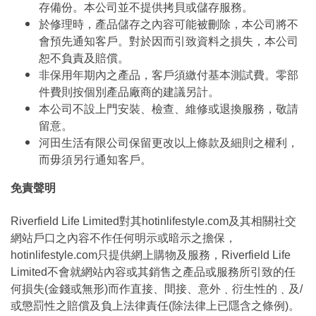
存備份。本公司並不提供拷貝或儲存服務。
於修理時，產品儲存之內容可能被刪除，本公司將不
會預先通知客戶。對於因而引致資料之損失，本公司
恕不負責及賠償。
非保用年期內之產品，客戶須繳付基本測試費。零部
件費則按個別產品廠商的建議另計。
本公司不設上門安裝、檢查、維修或退換服務，敬請
留意。
河田生活有限公司保留更改以上條款及細則之權利，
而毋須另行通知客戶。
免責聲明
Riverfield Life Limited對其hotinlifestyle.com及其相關社交
網站戶口之內容不作任何明示或暗示之擔保，
hotinlifestyle.com只提供網上購物及服務，Riverfield Life
Limited不會就網站內容或其銷售之產品或服務所引致的任
何損失(金錢或無形)而作直接、間接、意外﹑衍生性的﹑及/
或懲罰性之賠償及負上法律責任(除法律上已隱含之條例)。