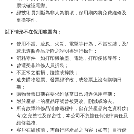
票或確認電郵。
經技術員判斷為非人為損壞，保用期內將免費維修及
更換零件。
以下情形不在保用範圍內：
使用不當、疏忽、火災、電擊等行為，不當改裝，及/
或未遵照產品所附之說明書進行操作；
消耗零件，如打印機油墨、電池﹑打印便條等等；
曾遭受非維修人員拆裝；
不正常之磨損﹑踫撞或摔跌；
遺失購物發票、發票經塗改，或發票上沒有購物日
期；
購物發票日期在要求維修當日己超過保用年期；
附於產品上的產品序號曾被更改、刪減或除去。
所有故障維修品送修過程中，儲存於產品內之資料(如
有)之完整性及保密性，本公司不負擔任何法律責任及
維修義務。
客戶在維修前，需自行將產品之內容（如有）自行儲