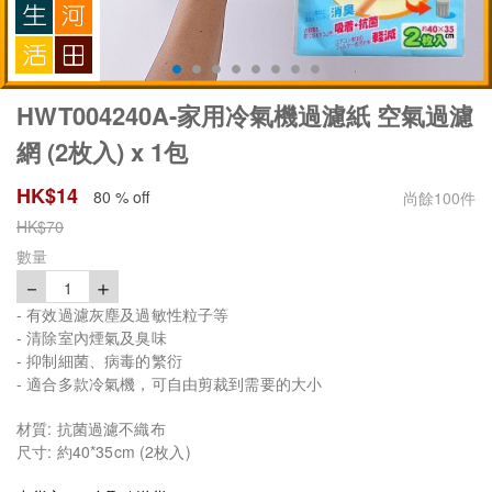
HWT004240A-家用冷氣機過濾紙 空氣過濾
網 (2枚入) x 1包
HK$
14
80 % off
尚餘
100
件
HK$
70
數量
－
＋
1
- 有效過濾灰塵及過敏性粒子等
- 清除室內煙氣及臭味
- 抑制細菌、病毒的繁衍
- 適合多款冷氣機，可自由剪裁到需要的大小
材質: 抗菌過濾不織布
尺寸: 約40*35cm (2枚入)