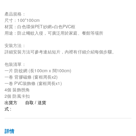
產品規格：
尺寸：100*100cm
材質：白色環保PET紗網+白色PVC框
用途：防止蠅蚊入侵，可廣泛用於家庭、餐館等場所
安裝方法：
詳細安裝方法可參考連結短片，內裡有仔細介紹每個步驟。
包裝清單：
一片 防蚊網 (長100cm x 闊100cm)
一卷 背膠磁條 (窗框周長x2)
一卷 PVC裝飾條 (窗框周長x1)
4個 裝飾拐角
2個 防風卡扣
出貨方
自取 / 送貨
式 :
詳情