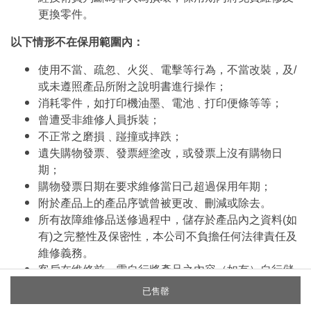
更換零件。
以下情形不在保用範圍內：
使用不當、疏忽、火災、電擊等行為，不當改裝，及/
或未遵照產品所附之說明書進行操作；
消耗零件，如打印機油墨、電池﹑打印便條等等；
曾遭受非維修人員拆裝；
不正常之磨損﹑踫撞或摔跌；
遺失購物發票、發票經塗改，或發票上沒有購物日
期；
購物發票日期在要求維修當日己超過保用年期；
附於產品上的產品序號曾被更改、刪減或除去。
所有故障維修品送修過程中，儲存於產品內之資料(如
有)之完整性及保密性，本公司不負擔任何法律責任及
維修義務。
客戶在維修前，需自行將產品之內容（如有）自行儲
存備份。本公司並不提供拷貝或儲存服務。
已售罄
於修理時，產品儲存之內容可能被刪除，本公司將不