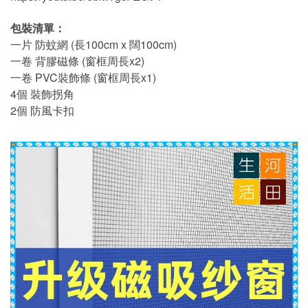
包裝清單：
一片 防蚊網 (長100cm x 闊100cm)
一卷 背膠磁條 (窗框周長x2)
一卷 PVC裝飾條 (窗框周長x1)
4個 裝飾拐角
2個 防風卡扣