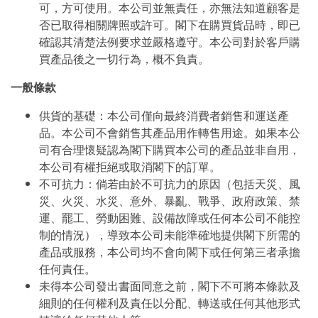
可，方可使用。本公司並無責任，亦無法知道顧客是
否已取得相關牌照或許可。閣下在購買貨品時，即已
確認其清楚法例要求並嚴格遵守。本公司對於客戶購
買產品後之一切行為，概不負責。
一般條款
供貨的基礎：本公司僅向最終消費者銷售和運送產
品。本公司不會銷售其產品用作轉售用途。如果本公
司有合理懷疑認為閣下購買本公司的產品並非自用，
本公司有權拒絕或取消閣下的訂單。
不可抗力：倘若由於不可抗力的原因（包括天災、風
災、火災、水災、意外、暴亂、戰爭、政府政策、禁
運、罷工、勞動困難、設備故障或任何本公司不能控
制的情況），導致本公司未能準確地提供閣下所需的
產品或服務，本公司均不會向閣下或任何第三者承擔
任何責任。
未得本公司發出書面同意之前，閣下不可將本條款及
細則的任何權利及責任以分配、轉送或任何其他形式