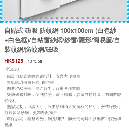
自貼式 磁吸 防蚊網 100x100cm (白色紗
+白色框)/自粘窗紗網/紗窗/隱形/簡易簾/自
裝蚊網/防蚊網/磁吸
HK$
125
43 % off
HK$
220
- 磁吸自貼式防蚊紗網設計，安裝方便簡單
- 無氣味環保白色紗+白色框
- 四週PVC邊框，簡約時尚，百搭各種窗型
- 雙層磁條對吸，便利拉手，放下磁條，紗窗自動對吸，開關窗輕
鬆便利
- 無需定制，可調大小，只要紗網稍大於窗框的尺寸，安裝好後可
剪裁多餘紗網，更加匹配窗戶
- 環保紗網，隱形透光，網孔細密，防蚊的同時不影響窗戶採光和
視線