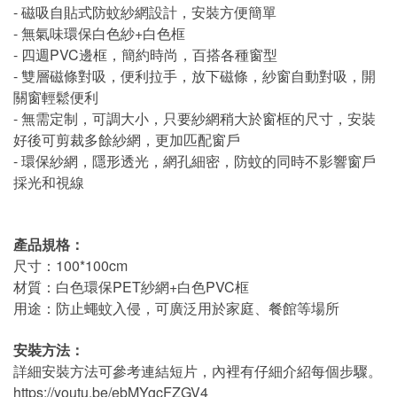
- 磁吸自貼式防蚊紗網設計，安裝方便簡單
- 無氣味環保白色紗+白色框
- 四週PVC邊框，簡約時尚，百搭各種窗型
- 雙層磁條對吸，便利拉手，放下磁條，紗窗自動對吸，開
關窗輕鬆便利
- 無需定制，可調大小，只要紗網稍大於窗框的尺寸，安裝
好後可剪裁多餘紗網，更加匹配窗戶
- 環保紗網，隱形透光，網孔細密，防蚊的同時不影響窗戶
採光和視線
產品規格：
尺寸：100*100cm
材質：白色環保PET紗網+白色PVC框
用途：防止蠅蚊入侵，可廣泛用於家庭、餐館等場所
安裝方法：
詳細安裝方法可參考連結短片，內裡有仔細介紹每個步驟。
https://youtu.be/ebMYgcFZGV4