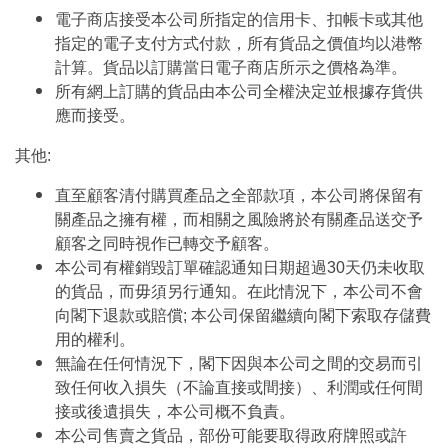
電子商店接受本公司所指定的信用卡、扣帳卡或其他
指定的電子支付方式付款，所有貨品之價值均以港幣
計算。貨品以訂購當日電子商店所示之價格為準。
所有網上訂購的貨品由本公司全權決定並根據存貨供
應而接受。
其他:
直至顧客清付購買產品之全部款項，本公司將保留有
關產品之擁有權，而相關之風險將於有關產品送交予
顧客之同時視作已轉交予顧客。
本公司有權銷毀訂單確認通知日期超過30天仍未收取
的貨品，而毋須另行通知。在此情況下，本公司不會
向閣下退款或賠償; 本公司保留繼續向閣下索取存儲費
用的權利。
無論在任何情況下，閣下因與本公司之間的交易而引
致任何收入損失（不論直接或間接）、利潤或任何間
接或後遺損失，本公司概不負責。
本公司售賣之貨品，部份可能要取得政府牌照或許