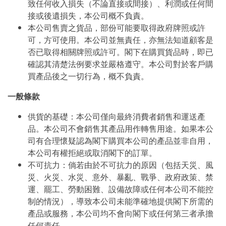
致任何收入損失（不論直接或間接）、利潤或任何間
接或後遺損失，本公司概不負責。
本公司售賣之貨品，部份可能要取得政府牌照或許
可，方可使用。本公司並無責任，亦無法知道顧客是
否已取得相關牌照或許可。閣下在購買貨品時，即已
確認其清楚法例要求並嚴格遵守。本公司對於客戶購
買產品後之一切行為，概不負責。
一般條款
供貨的基礎：本公司僅向最終消費者銷售和運送產
品。本公司不會銷售其產品用作轉售用途。如果本公
司有合理懷疑認為閣下購買本公司的產品並非自用，
本公司有權拒絕或取消閣下的訂單。
不可抗力：倘若由於不可抗力的原因（包括天災、風
災、火災、水災、意外、暴亂、戰爭、政府政策、禁
運、罷工、勞動困難、設備故障或任何本公司不能控
制的情況），導致本公司未能準確地提供閣下所需的
產品或服務，本公司均不會向閣下或任何第三者承擔
任何責任。