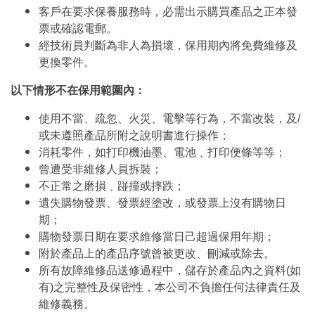
客戶在要求保養服務時，必需出示購買產品之正本發
票或確認電郵。
經技術員判斷為非人為損壞，保用期內將免費維修及
更換零件。
以下情形不在保用範圍內：
使用不當、疏忽、火災、電擊等行為，不當改裝，及/
或未遵照產品所附之說明書進行操作；
消耗零件，如打印機油墨、電池﹑打印便條等等；
曾遭受非維修人員拆裝；
不正常之磨損﹑踫撞或摔跌；
遺失購物發票、發票經塗改，或發票上沒有購物日
期；
購物發票日期在要求維修當日己超過保用年期；
附於產品上的產品序號曾被更改、刪減或除去。
所有故障維修品送修過程中，儲存於產品內之資料(如
有)之完整性及保密性，本公司不負擔任何法律責任及
維修義務。