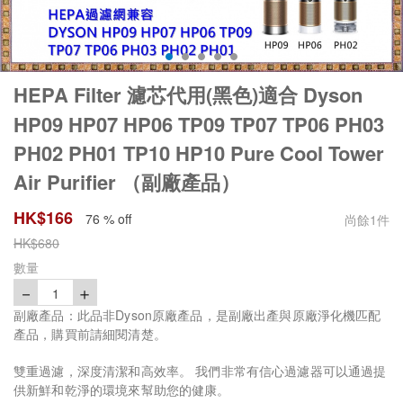
HEPA Filter 濾芯代用(黑色)適合 Dyson
HP09 HP07 HP06 TP09 TP07 TP06 PH03
PH02 PH01 TP10 HP10 Pure Cool Tower
Air Purifier （副廠產品）
HK$
166
76 % off
尚餘
1
件
HK$
680
數量
－
＋
1
副廠產品：此品非Dyson原廠產品，是副廠出產與原廠淨化機匹配
產品，購買前請細閱清楚。
雙重過濾，深度清潔和高效率。 我們非常有信心過濾器可以通過提
供新鮮和乾淨的環境來幫助您的健康。