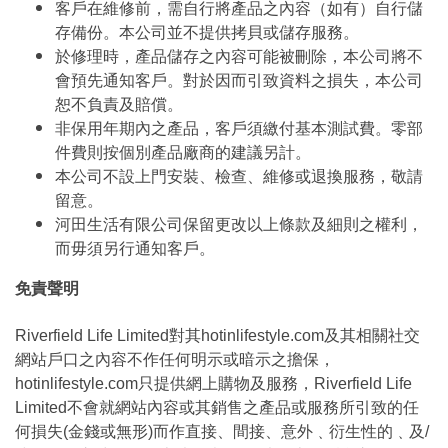
客戶在維修前，需自行將產品之內容（如有）自行儲
存備份。本公司並不提供拷貝或儲存服務。
於修理時，產品儲存之內容可能被刪除，本公司將不
會預先通知客戶。對於因而引致資料之損失，本公司
恕不負責及賠償。
非保用年期內之產品，客戶須繳付基本測試費。零部
件費則按個別產品廠商的建議另計。
本公司不設上門安裝、檢查、維修或退換服務，敬請
留意。
河田生活有限公司保留更改以上條款及細則之權利，
而毋須另行通知客戶。
免責聲明
Riverfield Life Limited對其hotinlifestyle.com及其相關社交
網站戶口之內容不作任何明示或暗示之擔保，
hotinlifestyle.com只提供網上購物及服務，Riverfield Life
Limited不會就網站內容或其銷售之產品或服務所引致的任
何損失(金錢或無形)而作直接、間接、意外﹑衍生性的﹑及/