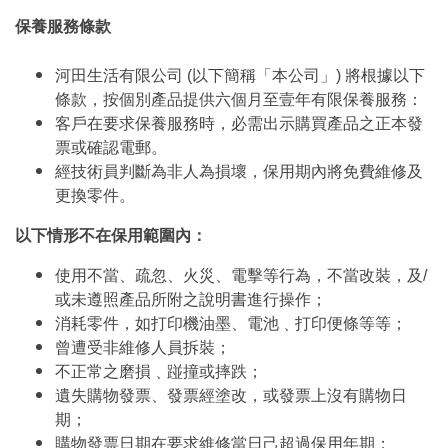
保養服務條款
河田生活有限公司 (以下簡稱「本公司」) 將根據以下
條款，按個別產品提供六個月至壹年有限保養服務：
客戶在要求保養服務時，必需出示購買產品之正本發
票或確認電郵。
經技術員判斷為非人為損壞，保用期內將免費維修及
更換零件。
以下情形不在保用範圍內：
使用不當、疏忽、火災、電擊等行為，不當改裝，及/
或未遵照產品所附之說明書進行操作；
消耗零件，如打印機油墨、電池﹑打印便條等等；
曾遭受非維修人員拆裝；
不正常之磨損﹑踫撞或摔跌；
遺失購物發票、發票經塗改，或發票上沒有購物日
期；
購物發票日期在要求維修當日己超過保用年期；