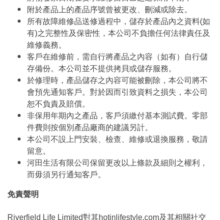
附於產品上的產品序號曾被更改、刪減或除去。
所有故障維修品送修過程中，儲存於產品內之資料(如
有)之完整性及保密性，本公司不負擔任何法律責任及
維修義務。
客戶在維修前，需自行將產品之內容（如有）自行儲
存備份。本公司並不提供拷貝或儲存服務。
於修理時，產品儲存之內容可能被刪除，本公司將不
會預先通知客戶。對於因而引致資料之損失，本公司
恕不負責及賠償。
非保用年期內之產品，客戶須繳付基本測試費。零部
件費則按個別產品廠商的建議另計。
本公司不設上門安裝、檢查、維修或退換服務，敬請
留意。
河田生活有限公司保留更改以上條款及細則之權利，
而毋須另行通知客戶。
免責聲明
Riverfield Life Limited對其hotinlifestyle.com及其相關社交