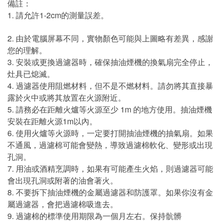
備註：
1. 請允許1-2cm的測量誤差。
2. 由於電腦屏幕不同，實物顏色可能與上圖略有差異，感謝
您的理解。
3. 安裝或更換過濾器時，確保抽油煙機的換氣扇完全停止，
灶具已熄滅。
4. 過濾器使用阻燃材料，但不是不燃材料。請勿將其直接暴
露於火中或將其放置在火源附近。
5. 請務必在距離火爐等火源至少 1m 的地方使用。抽油煙機
安裝在距離火源1m以內。
6. 使用火爐等火源時，一定要打開抽油煙機的抽氣扇。如果
不通風，過濾棉可能會變熱，導致過濾棉軟化、變形或出現
孔洞。
7. 用油或酒精烹調時，如果有可能產生火焰，則過濾器可能
會出現孔洞或附著的油會著火。
8. 不要拆下抽油煙機的金屬過濾器和防護罩。如果你沒有金
屬過濾器，會把過濾棉吸進去。
9. 過濾棉的標準使用期限為一個月左右。保持骯髒