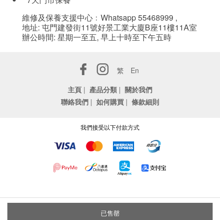
維修及保養支援中心﹕Whatsapp 55468999 ,
地址: 屯門建發街11號好景工業大廈B座11樓11A室
辦公時間: 星期一至五, 早上十時至下午五時
繁
En
主頁
|
產品分類
|
關於我們
聯絡我們
|
如何購買
|
條款細則
我們接受以下付款方式
已售罄