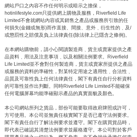
網站戶口之內容不作任何明示或暗示之擔保，
hotinlifestyle.com只提供網上購物及服務，Riverfield Life
Limited不會就網站內容或其銷售之產品或服務所引致的任
何損失(金錢或無形)而作直接、間接、意外﹑衍生性的﹑及/
或懲罰性之賠償及負上法律責任(除法律上已隱含之條例)。
在本網站購物前，請小心閱讀製造商﹑貨主或賣家提供之產
品資料﹑用法及注意事項﹑以及相關法例要求。Riverfield
Life Limited並不會對任何製造商，貨主或賣家所提供之產品
或服務的資料的準確性，對某特定用途之適用性﹑合法性﹑
品質及可靠性負上任何法律責任，閣下有責任自行分析資料
的可靠性並作出判斷。同時Riverfield Life Limited不能確保
任何電腦屏幕均能準確顯示產品的真實面貌及顏色。
本公司網站所列之貨品，部份可能要取得政府牌照或許可，
方可使用。本公司並無責任核實閣下是否已遵守法例要求。
閣下有責任自行了解法例要求並遵守。閣下在購買貨品時，
即代表已確認其清楚法例要求並嚴格遵守。本公司對於客戶