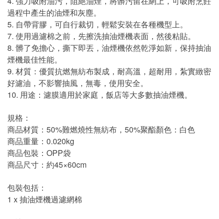
4. 強力吸附油污，阻絕油煙，將髒污留在網上，可吸附烹飪
過程中產生的油煙和灰塵。
5. 自帶背膠，可自行裁切，輕鬆安裝在各種機型上。
7. 使用過濾棉之前，先擦洗抽油煙機表面，然後粘貼。
8. 髒了免擔心，撕下即丟，油煙機依然乾淨如新，保持抽油
煙機最佳性能。
9. 材質：優質抗燃無紡布製成，耐高溫，超耐用，紮實緻密
好濾油，不影響抽風，無毒，使用安全。
10. 用途：濾膜適用於家庭，飯店等大多數抽油煙機。
規格：
商品材質：50%難燃燒性無紡布，50%聚酯顏色：白色
商品重量：0.020kg
商品包裝：OPP袋
商品尺寸：約45×60cm
包裝包括：
1 x 抽油煙機過濾網棉