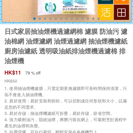
日式家居抽油煙機過濾網棉 濾膜 防油污 濾
油棉網 油煙濾網 油煙過濾網 抽油煙機濾紙
廚房油濾紙 透明吸油紙排油煙機過濾棉 排
油煙機
HK$
11
79 % off
HK$
52
1. 使用抽油煙機濾膜，只需定期更換濾膜即可長時間保持清潔，污
垢不會進入抽油煙機。
2. 易於使用：易於安裝和拆卸，可以切割成任何形狀和大小，以滿
足您的不同需求。
3. 易於存儲：抽油煙機濾紙可折疊，易於存儲，節省空間。
4. 強力吸附油污，阻絕油煙，將髒污留在網上，可吸附烹飪過程中
產生的油煙和灰塵。
5. 自帶背膠，可自行裁切，輕鬆安裝在各種機型上。