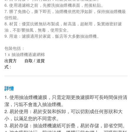
6. 使用過濾棉之前，先擦洗抽油煙機表面，然後粘貼。
7. 髒了免擔心，撕下即丟，油煙機依然乾淨如新，保持抽油煙機最
佳性能。
8. 材質：優質抗燃無紡布製成，耐高溫，超耐用，紮實緻密好濾
油，不影響抽風，無毒，使用安全。
9. 用途：濾膜適用於家庭，飯店等大多數抽油煙機。
包裝包括：
1 x 抽油煙機過濾網棉
出貨方
自取 / 送貨
式 :
詳情
1. 使用抽油煙機濾膜，只需定期更換濾膜即可長時間保持清
潔，污垢不會進入抽油煙機。
2. 易於使用：易於安裝和拆卸，可以切割成任何形狀和大
小，以滿足您的不同需求。
3. 易於存儲：抽油煙機濾紙可折疊，易於存儲，節省空間。