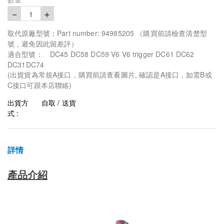
－
＋
1
取代原廠型號：Part number: 94985205 （購買前請檢查清楚型
號，避免因此留差評）
適合型號： DC45 DC58 DC59 V6 V6 trigger DC61 DC62
DC31DC74
(出貨貨為常規A接口，購買前請查看圖片, 確認是A接口，如需B或
C接口可跟本店聯絡)
出貨方
自取 / 送貨
式 :
詳情
產品介紹