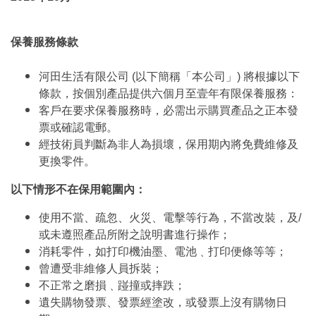
保養服務條款
河田生活有限公司 (以下簡稱「本公司」) 將根據以下
條款，按個別產品提供六個月至壹年有限保養服務：
客戶在要求保養服務時，必需出示購買產品之正本發
票或確認電郵。
經技術員判斷為非人為損壞，保用期內將免費維修及
更換零件。
以下情形不在保用範圍內：
使用不當、疏忽、火災、電擊等行為，不當改裝，及/
或未遵照產品所附之說明書進行操作；
消耗零件，如打印機油墨、電池﹑打印便條等等；
曾遭受非維修人員拆裝；
不正常之磨損﹑踫撞或摔跌；
遺失購物發票、發票經塗改，或發票上沒有購物日