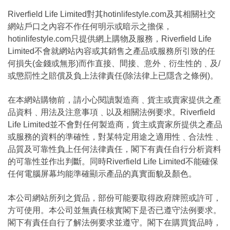
Riverfield Life Limited對其hotinlifestyle.com及其相關社交
網站戶口之內容不作任何明示或暗示之擔保，
hotinlifestyle.com只提供網上購物及服務，Riverfield Life
Limited不會就網站內容或其銷售之產品或服務所引致的任
何損失(金錢或無形)而作直接、間接、意外﹑衍生性的﹑及/
或懲罰性之賠償及負上法律責任(除法律上已隱含之條例)。
在本網站購物前，請小心閱讀製造商﹑貨主或賣家提供之產
品資料﹑用法及注意事項﹑以及相關法例要求。Riverfield
Life Limited並不會對任何製造商，貨主或賣家所提供之產品
或服務的資料的準確性，對某特定用途之適用性﹑合法性﹑
品質及可靠性負上任何法律責任，閣下有責任自行分析資料
的可靠性並作出判斷。同時Riverfield Life Limited不能確保
任何電腦屏幕均能準確顯示產品的真實面貌及顏色。
本公司網站所列之貨品，部份可能要取得政府牌照或許可，
方可使用。本公司並無責任核實閣下是否已遵守法例要求。
閣下有責任自行了解法例要求並遵守。閣下在購買貨品時，