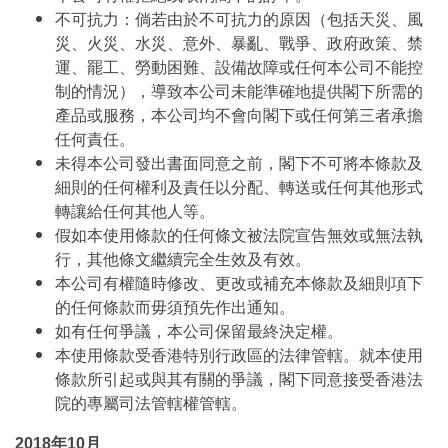
不可抗力：倘若由於不可抗力的原因（包括天災、風
災、火災、水災、意外、暴亂、戰爭、政府政策、禁
運、罷工、勞動困難、設備故障或任何本公司不能控
制的情況），導致本公司未能準確地提供閣下所需的
產品或服務，本公司均不會向閣下或任何第三者承擔
任何責任。
未得本公司發出書面同意之前，閣下不可將本條款及
細則的任何權利及責任以分配、轉送或任何其他形式
轉讓給任何其他人等。
假如本使用條款的任何條文被法院宣告無效或無法執
行，其他條文繼續完全生效及有效。
本公司有權隨時修改、更改或補充本條款及細則項下
的任何條款而毋須預先作出通知。
如有任何爭議，本公司保留最終決定權。
本使用條款受香港特別行政區的法律管轄。就本使用
條款所引起或與其有關的爭議，閣下同意接受香港法
院的專屬司法管轄權管轄。
2018年10月