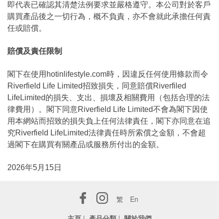
即代表已確認其清楚法例要求並嚴格遵守。本公司對於客戶
購買產品後之一切行為，概不負責，亦不會就此承擔任何責
任或賠償。
賠償及責任限制
閣下在使用hotinlifestyle.com時，因違反任何使用條款而令
Riverfield Life Limited招致損失，同意賠償Riverfiled
LifeLimited的損失、支出、損壞及相關費用（包括合理的法
律費用）。閣下同意Riverfield Life Limited不會為閣下因使
用本網站而招致的損失負上任何法律責任，閣下亦同意在追
究Riverfield LifeLimited法律責任時所索償之金額，不會超
過閣下在購買有關產品或服務所付出的金額。
2026年5月15日
繁
En
主頁
|
產品分類
|
關於我們