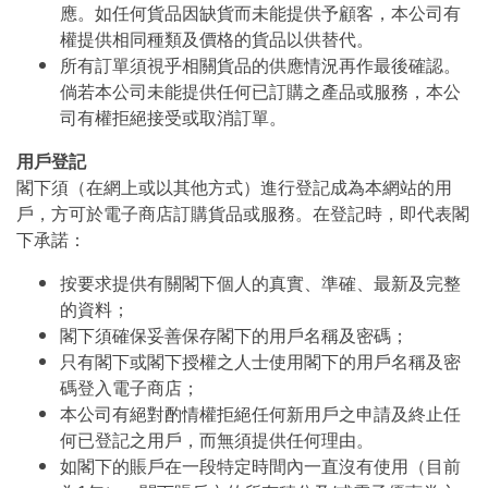
應。如任何貨品因缺貨而未能提供予顧客，本公司有
權提供相同種類及價格的貨品以供替代。
所有訂單須視乎相關貨品的供應情況再作最後確認。
倘若本公司未能提供任何已訂購之產品或服務，本公
司有權拒絕接受或取消訂單。
用戶登記
閣下須（在網上或以其他方式）進行登記成為本網站的用
戶，方可於電子商店訂購貨品或服務。在登記時，即代表閣
下承諾：
按要求提供有關閣下個人的真實、準確、最新及完整
的資料；
閣下須確保妥善保存閣下的用戶名稱及密碼；
只有閣下或閣下授權之人士使用閣下的用戶名稱及密
碼登入電子商店；
本公司有絕對酌情權拒絕任何新用戶之申請及終止任
何已登記之用戶，而無須提供任何理由。
如閣下的賬戶在一段特定時間內一直沒有使用（目前