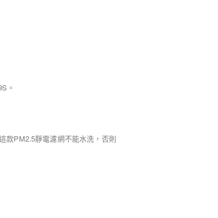
9S。
這款PM2.5靜電濾網不能水洗，否則