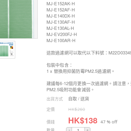
MJ-E152AK-H
MJ-E152AF-H
MJ-E140DX-H
MJ-E130AF-H
MJ-E130AL-H
MJ-EV200FJ-H
MJ-E100AR-H
這款過濾網可以取代以下料號：M22D0334
包裝中包含：
1 x 替換用抑菌防霉PM2.5過濾網。
建議每6-12個月更換一次過濾網。請注意，
PM2.5吸附功能會減弱。
自取 / 送貨
出貨方式
定價
HK$
260
HK$
138
價錢
47 % off
數量