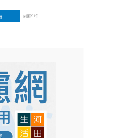
尚餘
91
件
買