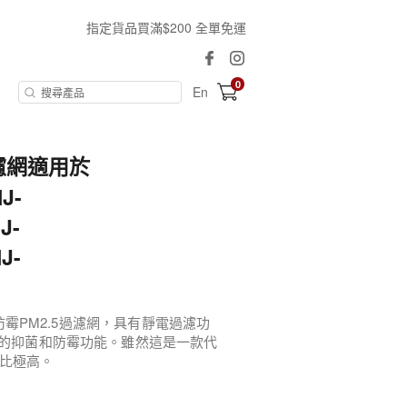
指定貨品買滿$200 全單免運
0
En
濾網適用於
J-
J-
J-
菌防霉PM2.5過濾網，具有靜電過濾功
色的抑菌和防霉功能。雖然這是一款代
比極高。