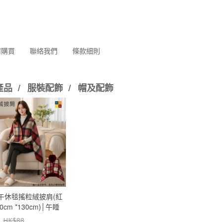
何購買
聯絡我們
條款細則
產品
/
服裝配飾
/
帽及配飾
午休毯搖粒絨披肩(紅
0cm *130cm)│午睡
用途毛毯│冬季厚款保
HK$
88