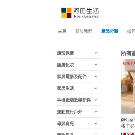
主頁
關於我們
產品分類
如
所有
護理保健
護膚化妝
家居電器及配件
家居生活
手機電腦數碼配件
運動旅行戶外
辦公室
母嬰育兒
格子)(8
毯│多
HK$
68