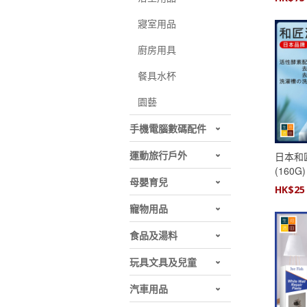
寢室用品
廚房用具
餐具水杯
園藝
手機電腦數碼配件
運動旅行戶外
日本和
(160
母嬰育兒
浸泡去
HK$
25
寵物用品
食品及湯料
玩具文具及兒童
汽車用品