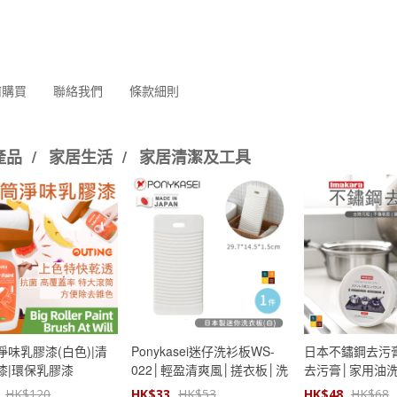
何購買
聯絡我們
條款細則
產品
/
家居生活
/
家居清潔及工具
淨味乳膠漆(白色)|清
Ponykasei迷仔洗衫板WS-
日本不鏽鋼去污膏(
漆|環保乳膠漆
022│輕盈清爽風│搓衣板│洗
去污膏│家用油
濯板
除锈清潔劑│強
HK$
120
HK$
33
HK$
53
HK$
48
HK$
68