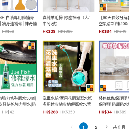
FISH 白牆專用修補膏
真純羊毛掃-除塵神器（大/
【90天長效分解
G)│牆身速補膏│神奇補
中/小號）
空氣清新劑(200m
填縫劑│裂痕膏│修漆
味 體味 異味除
HK$
58
HK$
28
HK$
280
HK$
34
HK$
49
快速修補│操作簡單│
凝膠
ish強力修鞋膠水50ml|
洗車水槍/家用花園灌溉水喉
裝修傢俬保護膜
皮鞋快乾強力膠水|防
多用途收縮收納便攜軟水管
保護膜 防塵防水
修補鞋專用鞋膠
可擴展的軟水喉 淋花 寵物淋
HK$
42
HK$
268
HK$
359
HK$
34
HK$
89
浴 (6種水力)
共 2 頁
1
2