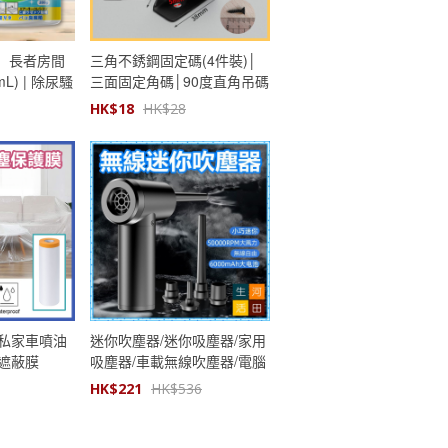
】長者房間
三角不銹鋼固定碼(4件裝)│
L) | 除尿騷
三面固定角碼│90度直角吊碼
臭劑 室內淨化
│廚櫃衣櫃組合櫃床角層板托
HK$
18
HK$
28
│固定神器│五金配件│維修
配件
 私家車噴油
迷你吹塵器/迷你吸塵器/家用
遮蔽膜
吸塵器/車載無線吹塵器/電腦
除塵器/戶外吹吸兩用充氣泵/
HK$
221
HK$
536
無線吸塵器/電動除塵器/便攜
槍式電腦除塵/無線充