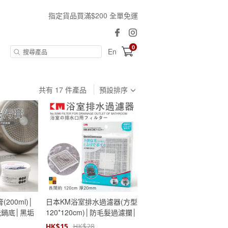
指定貨品買滿$200 全單免運
0
En
共有
17
件產品
預設排序
200ml)│
日本KM浴室排水過濾器(方型
洗鍋底│黑垢
120*120cm)│防毛髮過濾攔│
力去污神器
髮網阻擋│廚房水池防堵神器
HK$
15
HK$
28