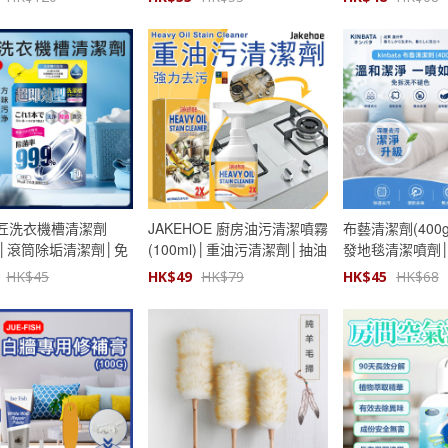
匠洗衣機槽清潔劑
JAKEHOE 廚房油污清潔噴霧
布藝清潔劑(400
G)│滾筒除垢清潔劑│免
(100ml)│重油污清潔劑│抽油
發地毯清潔噴劑
污漬神器
煙機爐台廚具去污潔淨液
免拆乾洗劑
HK$
45
HK$
49
HK$
79
HK$
45
HK$
68