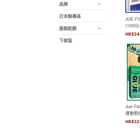
品牌
日本製專區
JUE-
(100
服裝配飾
牆膏│
HK$
34
翻新│
下架區
Jue F
運動鞋
水強力
HK$
32