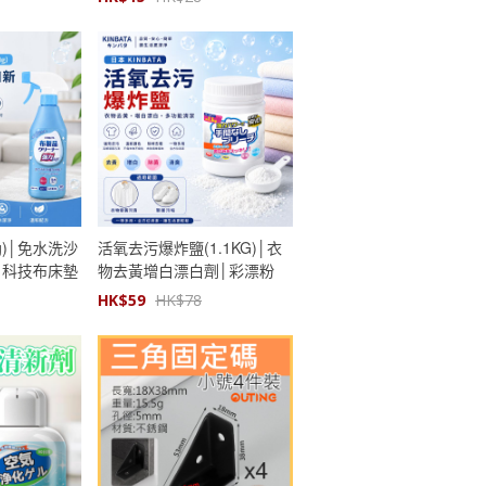
│塑膠地漏貼
g)│免水洗沙
活氧去污爆炸鹽(1.1KG)│衣
│科技布床墊
物去黃增白漂白劑│彩漂粉
HK$
59
HK$
78