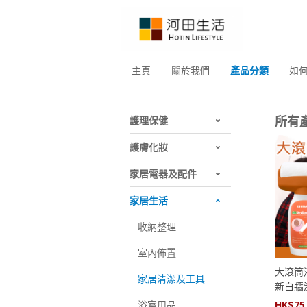
主頁
關於我們
產品分類
如
所有
護理保健
護膚化妝
家居電器及配件
家居生活
收納整理
室內佈置
大滾筒
家居清潔及工具
新白牆
浴室用品
HK$
75