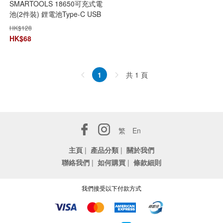
SMARTOOLS 18650可充式電
池(2件裝) 鋰電池Type-C USB
3.7V 2000mAh
HK$
128
HK$
68
共 1 頁
1
繁
En
主頁
|
產品分類
|
關於我們
聯絡我們
|
如何購買
|
條款細則
我們接受以下付款方式