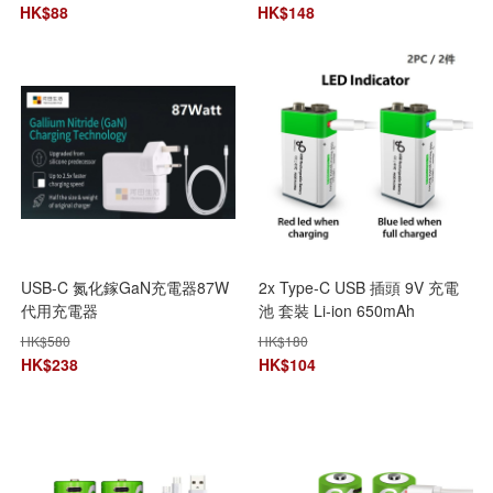
HK$
88
HK$
148
USB-C 氮化鎵GaN充電器87W
2x Type-C USB 插頭 9V 充電
代用充電器
池 套裝 Li-ion 650mAh
HK$
580
HK$
180
HK$
238
HK$
104