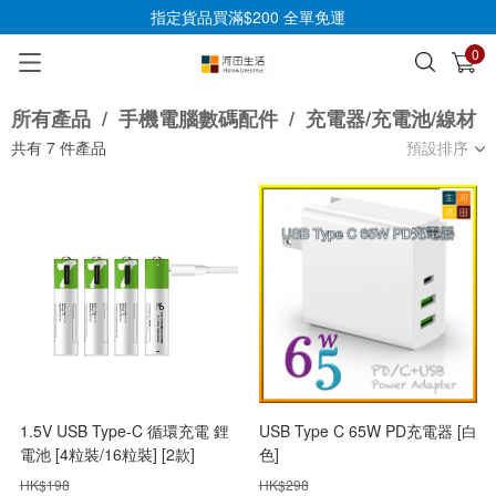
指定貨品買滿$200 全單免運
0
已加入購物車
查看
所有產品
/
手機電腦數碼配件
/
充電器/充電池/線材
共有
7
件產品
預設排序
1.5V USB Type-C 循環充電 鋰
USB Type C 65W PD充電器 [白
電池 [4粒裝/16粒裝] [2款]
色]
HK$
198
HK$
298