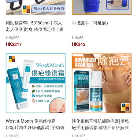
輔助翻身帶(150*80cm) | 病人
手指護手（可延展）
老人側臥 翻身 移位固定帶 | 康
復護理用品
HK$
298
HK$
68
HK$
217
HK$
45
West & Month 傷疤修復霜
淡化傷疤平滑肌膚除疤膏|燙燒
(20g)│增生妊娠修護霜│手術燒
疤手術修護霜|產後产后妊娠纹
燙疤痕淡化霜│修補皮膚傷痕除
凝膠|增生皮膚傷痕修复肌肤霜
HK$
130
HK$
105