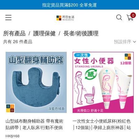
指定貨品買滿$200 全單免運
0
已加入購物車
查看
所有產品
/
護理保健
/
長者/術後護理
共有
26
件產品
預設排序
山型絨布翻身輔助器 帶有魔術
一次性女士小便紙尿杯(粉紅色
貼綁帶 | 老人臥床/行動不便病
│12個裝)│孕婦上廁所神器│站
人護理用品 | 防止肌肉萎縮 轉
著免蹲尿尿│術後杯接尿
HK$
168