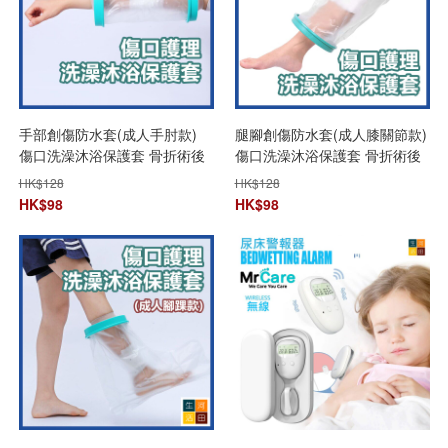
手部創傷防水套(成人手肘款)
腿腳創傷防水套(成人膝關節款)
傷口洗澡沐浴保護套 骨折術後
傷口洗澡沐浴保護套 骨折術後
護理套 防濕水套
護理套 防濕水套
HK$
128
HK$
128
HK$
98
HK$
98