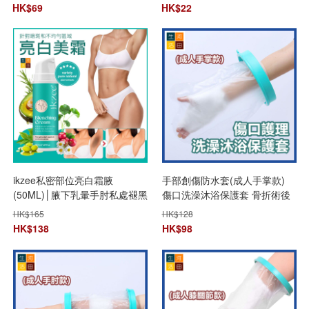
向擦身用
HK$
69
HK$
22
ikzee私密部位亮白霜腋
手部創傷防水套(成人手掌款)
(50ML)│腋下乳暈手肘私處褪黑
傷口洗澡沐浴保護套 骨折術後
霜│保濕提亮│粉嫩肌膚
護理套 防濕水套
HK$
165
HK$
128
HK$
138
HK$
98