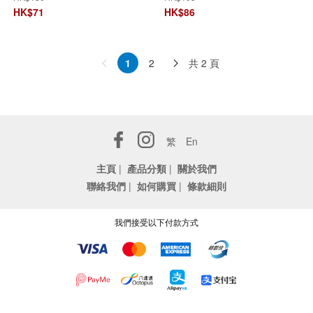
疤膏
HK$
71
HK$
86
共 2 頁
1
2
繁
En
主頁
|
產品分類
|
關於我們
聯絡我們
|
如何購買
|
條款細則
我們接受以下付款方式