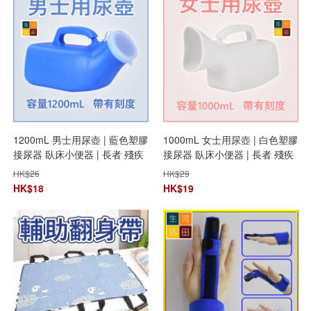
1200mL 男士用尿壺 | 藍色塑膠
1000mL 女士用尿壺 | 白色塑膠
接尿器 臥床小便器 | 長者 殘疾
接尿器 臥床小便器 | 長者 殘疾
人士用
人士用
HK$
26
HK$
29
HK$
18
HK$
19