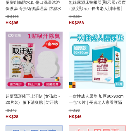
腿腳創傷防水套 傷口洗澡沐浴
無線尿濕床警報器(顯示器+溫度
保護套 骨折術後護理套 防濕水
+濕度顯示)│長者老人訓練器│
套(成人腳踝款)
嬰兒兒童尿床提醒器│TXQ-01
HK$
128
HK$
304
顯示器│無線遺尿警報器│夜尿
HK$
95
HK$
258
訓練器
超薄隱形腋下止汗貼 (女孩款 -
一次性成人尿垫 加厚60x90cm
20片裝)│腋下清爽貼│防汗貼│
一包10片 | 長者老人家看護隔
吸汗除臭
尿片
HK$
48
HK$
98
HK$
28
HK$
46