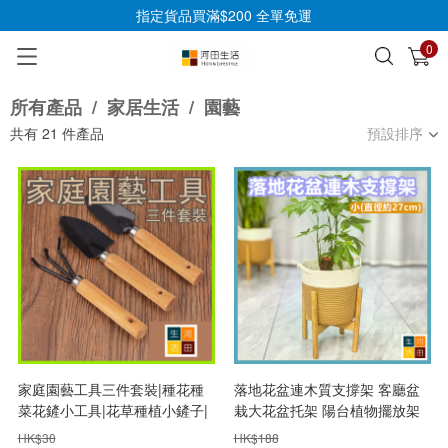
指定貨品買滿$200 全單免運
0
已加入購物車
查看
所有產品
/
家居生活
/
園藝
共有
21
件產品
預設排序
家庭園藝工具三件套裝|種花種
落地花盆連木質支撐架 客廳盆
菜花鏟小工具|花草種植小鏟子|
栽大花盆托架 陽台植物擺放架
花卉護理小耙子|植物小幫手套
組合
HK$
30
HK$
188