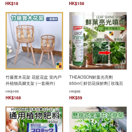
裝 (3件裝)
HK$
18
HK$
158
竹藤實木花架 花籃花盆 室內戶
THEAOSON鮮葉光亮劑
外植物高腳支架 (一套兩件)
650ml│鮮切花保鮮劑│玫瑰百
合植物通用型營養液│鮮花保鮮
HK$
199
HK$
88
液
HK$
168
HK$
59