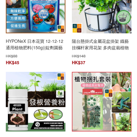
HYPONeX 日本花寶 12-12-12
陽台懸掛式金屬花盆掛架 鐡藝
通用植物肥料(150g)|錠劑園藝
挂欄杆家用花架 多肉盆栽植物
肥料|簡易包裝無味粒狀養分|生
簡約置物架
HK$
88
HK$
148
根發芽開花生長
HK$
45
HK$
37