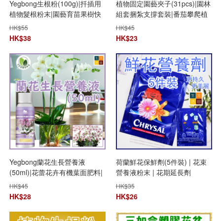
Yegbong生根粉(100g)|扦插用
植物固定園藝夾子(31pcs)|園林
植物髮根粉末|園藝育苗果樹快
組套捆紮支撐套裝|番茄攀爬植
速增強劑|發根通用營養粉|植物
物藤蔓夾
HK$
55
HK$
45
生長催化劑|強效植物生長促進
HK$
38
HK$
23
劑
Yegbong蘭花生長營養液
荷蘭鮮花保鮮劑(5件裝) | 花束
(50ml)|花蕾花卉有機葉面肥料|
營養液粉末 | 花期延長劑
植物根生長肥料液
HK$
45
HK$
35
HK$
28
HK$
26