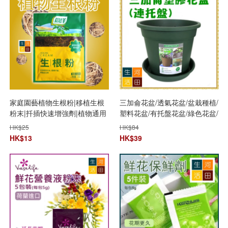
家庭園藝植物生根粉|移植生根
三加侖花盆/透氣花盆/盆栽種植/
粉末|扦插快速增強劑|植物通用
塑料花盆/有托盤花盆/綠色花盆/
發根劑|強力花卉壯苗劑|植物營
三加侖托盤花盆
HK$
25
HK$
84
養粉|植物生長催化劑|強效植物
HK$
13
HK$
39
生長促進劑 (