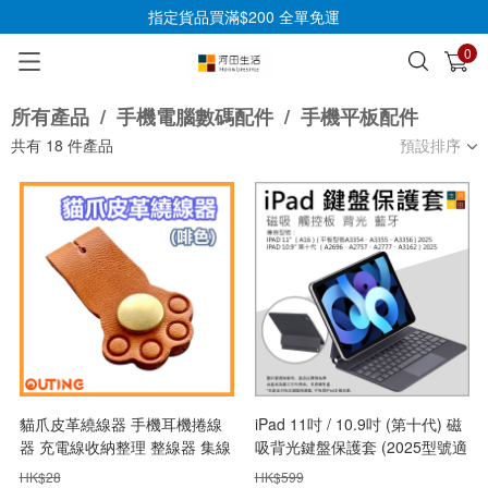
指定貨品買滿$200 全單免運
0
已加入購物車
查看
所有產品
/
手機電腦數碼配件
/
手機平板配件
共有
18
件產品
預設排序
貓爪皮革繞線器 手機耳機捲線
iPad 11吋 / 10.9吋 (第十代) 磁
器 充電線收納整理 整線器 集線
吸背光鍵盤保護套 (2025型號適
器
用) - 無延遲靜音按鍵
HK$
28
HK$
599