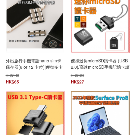
外出旅行手機電話nano sim卡
便攜迷你microSD讀卡器 (USB
儲存器(6 or 12 卡位)|便攜多卡
2.0)/高速microSD手機記憶卡讀
片插槽|反遺失卡片管理套
卡器/SDXC SDHC 記憶卡/鎖匙
HK$
148
HK$
120
扣/鋁合金
HK$
65
HK$
27