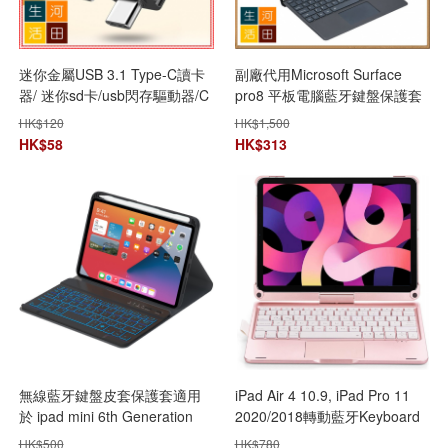
迷你金屬USB 3.1 Type-C讀卡
副廠代用Microsoft Surface
器/ 迷你sd卡/usb閃存驅動器/C
pro8 平板電腦藍牙鍵盤保護套
型轉接頭/轉換器/OTG讀卡器/高
[帶觸摸板和筆槽] (黑色)
HK$
120
HK$
1,500
速內存卡/手機SD卡外置
HK$
58
HK$
313
無線藍牙鍵盤皮套保護套適用
iPad Air 4 10.9, iPad Pro 11
於 ipad mini 6th Generation
2020/2018轉動藍牙Keyboard
2021 |背光燈版本
[2色]
HK$
500
HK$
780