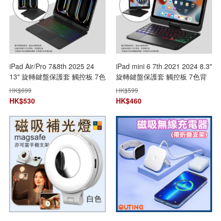
iPad Air/Pro 7&8th 2025 24
iPad mini 6 7th 2021 2024 8.3"
13" 旋轉鍵盤保護套 觸控板 7色
旋轉鍵盤保護套 觸控板 7色背
背光 A3268 A2925 A3360
光 F83ATSBK A2993 A2995
HK$
699
HK$
599
A3269 A2926 A3361無線藍牙
A2996 A2567 無線藍牙
HK$
530
HK$
460