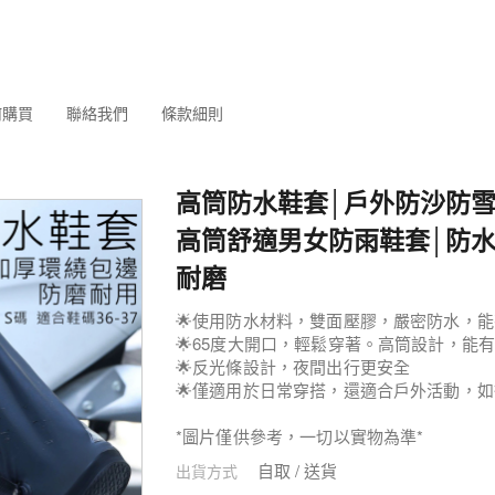
何購買
聯絡我們
條款細則
高筒防水鞋套│戶外防沙防雪
高筒舒適男女防雨鞋套│防水
耐磨
🌟使用防水材料，雙面壓膠，嚴密防水，
🌟65度大開口，輕鬆穿著。高筒設計，能
🌟反光條設計，夜間出行更安全
🌟僅適用於日常穿搭，還適合戶外活動，
*圖片僅供參考，一切以實物為準*
自取 / 送貨
出貨方式