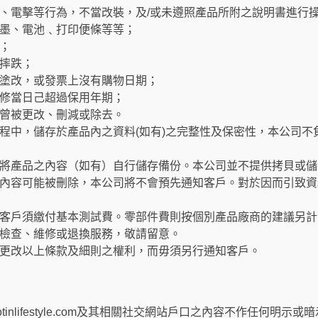
、電擊等行為，不當改裝，及/或未遵照產品所附之說明書進行
墨、電池﹑打印便條等等；
；
摔跌；
塗改，或發票上沒有購物日期；
修當日己超過保用年期；
曾被更改、刪減或除去。
程中，儲存於產品內之資料(如有)之完整性及保密性，本公司不
將產品之內容（如有）自行儲存備份。本公司並不提供拷貝或儲
內容可能被刪除，本公司將不會預先通知客戶。對於因而引致資
客戶須繳付基本測試費。零部件費則按個別產品廠商的建議另計
檢查、維修或退換服務，敬請留意。
更改以上條款及細則之權利，而毋須另行通知客戶。
ted對其hotinlifestyle.com及其相關社交網站戶口之內容不作任何明示或暗示之