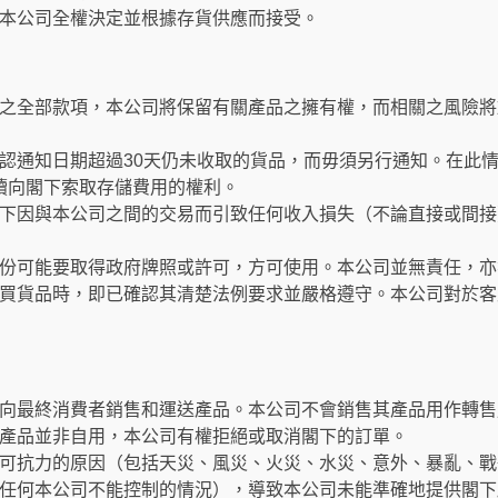
本公司全權決定並根據存貨供應而接受。
之全部款項，本公司將保留有關產品之擁有權，而相關之風險將
認通知日期超過30天仍未收取的貨品，而毋須另行通知。在此
繼續向閣下索取存儲費用的權利。
下因與本公司之間的交易而引致任何收入損失（不論直接或間接
份可能要取得政府牌照或許可，方可使用。本公司並無責任，亦
買貨品時，即已確認其清楚法例要求並嚴格遵守。本公司對於客
向最終消費者銷售和運送產品。本公司不會銷售其產品用作轉售
產品並非自用，本公司有權拒絕或取消閣下的訂單。
可抗力的原因（包括天災、風災、火災、水災、意外、暴亂、戰
任何本公司不能控制的情況），導致本公司未能準確地提供閣下