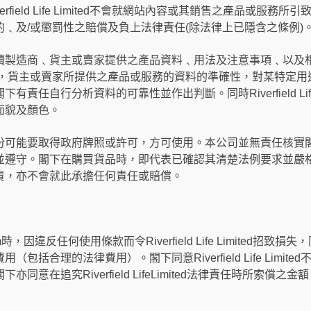
field Life Limited不會就網站內容或其銷售之產品或服務
﹑及/或懲罰性之賠償及負上法律責任(除法律上已隱含之條例)
造商﹑貨主或賣家提供之產品資料﹑用法及注意事項﹑以及相關法例要求。
製造商，貨主或賣家所提供之產品或服務的資料的準確性，對某特定
責任自行分析資料的可靠性並作出判斷。同時Riverfield Life
面貌及顏色。
份可能要取得政府牌照或許可，方可使用。本公司並無責任核實
並遵守。閣下在購買貨品時，即代表已確認其清楚法例要求並嚴
責，亦不會就此承擔任何責任或賠償。
om時，因違反任何使用條款而令Riverfield Life Limited招致損失，同意賠
包括合理的法律費用）。閣下同意Riverfield Life Limi
同意在追究Riverfield LifeLimited法律責任時所索償