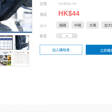
定價
HK$
88
-
99
HK$
44
價錢
細碼
中碼
大碼
加大
大小
數量
加入購物車
立即購