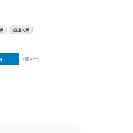
碼
加加大碼
尚餘
495
件
買