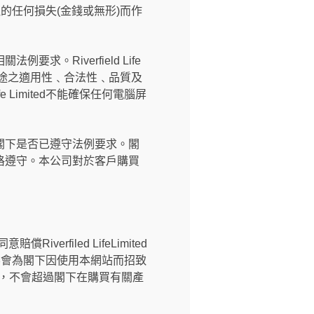
所引致的任何損失(金錢或無形)而作
。
Riverfield Life
用途之適用性﹑合法性﹑品質及
 Limited不能確保任何電腦屏
閣下是否已遵守法例要求。閣
格遵守。本公司對於客戶購買
償Riverfiled LifeLimited
ted不會為閣下因使用本網站而招致
之金額，不會超過閣下在購買有關產