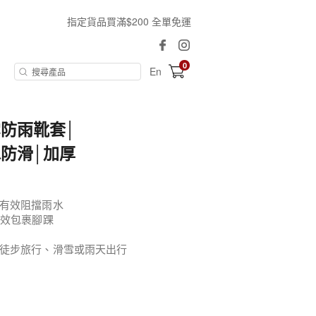
指定貨品買滿$200 全單免運
0
En
防雨靴套│
防滑│加厚
能有效阻擋雨水
有效包裹腳踝
如徒步旅行、滑雪或雨天出行