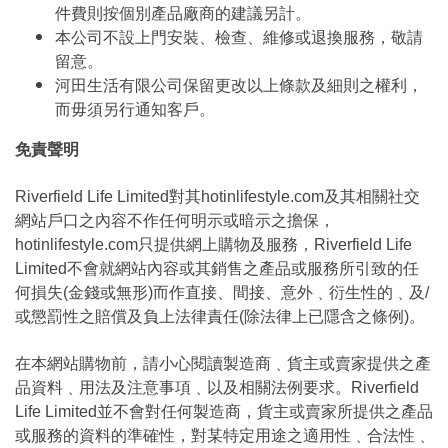
件費則按個別產品廠商的建議另計。
本公司不設上門安裝、檢查、維修或退換服務，敬請
留意。
河田生活有限公司保留更改以上條款及細則之權利，
而毋須另行通知客戶。
免責聲明
Riverfield Life Limited對其hotinlifestyle.com及其相關社交
網站戶口之內容不作任何明示或暗示之擔保，
hotinlifestyle.com只提供網上購物及服務，Riverfield Life
Limited不會就網站內容或其銷售之產品或服務所引致的任
何損失(金錢或無形)而作直接、間接、意外﹑衍生性的﹑及/
或懲罰性之賠償及負上法律責任(除法律上已隱含之條例)。
在本網站購物前，請小心閱讀製造商﹑貨主或賣家提供之產
品資料﹑用法及注意事項﹑以及相關法例要求。Riverfield
Life Limited並不會對任何製造商，貨主或賣家所提供之產品
或服務的資料的準確性，對某特定用途之適用性﹑合法性﹑