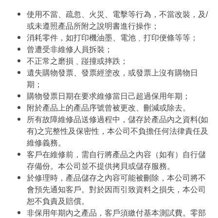
使用不當、疏忽、火災、電擊等行為，不當改裝，及/
或未遵照產品所附之說明書進行操作；
消耗零件，如打印機油墨、電池﹑打印便條等等；
曾遭受非維修人員拆裝；
不正常之磨損﹑踫撞或摔跌；
遺失購物發票、發票經塗改，或發票上沒有購物日
期；
購物發票日期在要求維修當日己超過保用年期；
附於產品上的產品序號曾被更改、刪減或除去。
所有故障維修品送修過程中，儲存於產品內之資料(如
有)之完整性及保密性，本公司不負擔任何法律責任及
維修義務。
客戶在維修前，需自行將產品之內容（如有）自行儲
存備份。本公司並不提供拷貝或儲存服務。
於修理時，產品儲存之內容可能被刪除，本公司將不
會預先通知客戶。對於因而引致資料之損失，本公司
恕不負責及賠償。
非保用年期內之產品，客戶須繳付基本測試費。零部