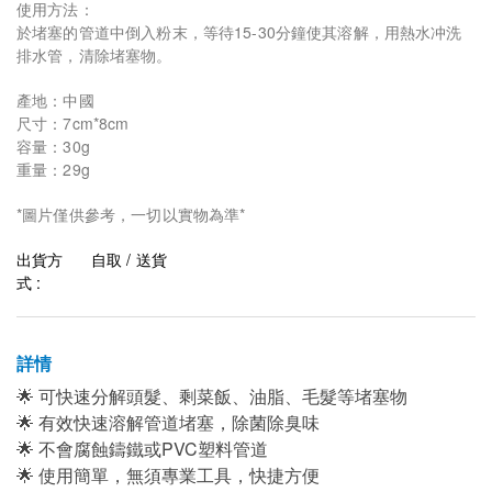
使用方法：
於堵塞的管道中倒入粉末，等待15-30分鐘使其溶解，用熱水冲洗
排水管，清除堵塞物。
產地：中國
尺寸：7cm*8cm
容量：30g
重量：29g
*圖片僅供參考，一切以實物為準*
出貨方
自取 / 送貨
式 :
詳情
🌟 可快速分解頭髮、剩菜飯、油脂、毛髮等堵塞物
🌟 有效快速溶解管道堵塞，除菌除臭味
🌟 不會腐蝕鑄鐵或PVC塑料管道
🌟 使用簡單，無須專業工具，快捷方便