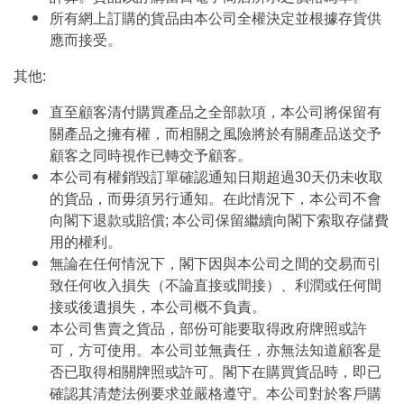
所有網上訂購的貨品由本公司全權決定並根據存貨供
應而接受。
其他:
直至顧客清付購買產品之全部款項，本公司將保留有
關產品之擁有權，而相關之風險將於有關產品送交予
顧客之同時視作已轉交予顧客。
本公司有權銷毀訂單確認通知日期超過30天仍未收取
的貨品，而毋須另行通知。在此情況下，本公司不會
向閣下退款或賠償; 本公司保留繼續向閣下索取存儲費
用的權利。
無論在任何情況下，閣下因與本公司之間的交易而引
致任何收入損失（不論直接或間接）、利潤或任何間
接或後遺損失，本公司概不負責。
本公司售賣之貨品，部份可能要取得政府牌照或許
可，方可使用。本公司並無責任，亦無法知道顧客是
否已取得相關牌照或許可。閣下在購買貨品時，即已
確認其清楚法例要求並嚴格遵守。本公司對於客戶購