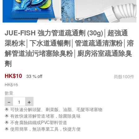
JUE-FISH 強力管道疏通劑 (30g)│超強通
渠粉末│下水道通暢劑│管道疏通清潔粉│溶
解管道油污堵塞除臭粉│廚房浴室疏通除臭
劑
HK$
10
33 % off
尚餘
100
件
HK$
15
數量
－
＋
1
🌟 可快速分解頭髮、剩菜飯、油脂、毛髮等堵塞物
🌟 有效快速溶解管道堵塞，除菌除臭味
🌟 不會腐蝕鑄鐵或PVC塑料管道
🌟 使用簡單，無須專業工具，快捷方便