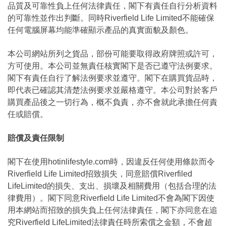
品質及可靠性負上任何法律責任，閣下有責任自行分析資料
的可靠性並作出判斷。同時Riverfield Life Limited不能確保
任何電腦屏幕均能準確顯示產品的真實面貌及顏色。
本公司網站所列之貨品，部份可能要取得政府牌照或許可，
方可使用。本公司並無責任核實閣下是否已遵守法例要求。
閣下有責任自行了解法例要求並遵守。閣下在購買貨品時，
即代表已確認其清楚法例要求並嚴格遵守。本公司對於客戶
購買產品後之一切行為，概不負責，亦不會就此承擔任何責
任或賠償。
賠償及責任限制
閣下在使用hotinlifestyle.com時，因違反任何使用條款而令
Riverfield Life Limited招致損失，同意賠償Riverfiled
LifeLimited的損失、支出、損壞及相關費用（包括合理的法
律費用）。閣下同意Riverfield Life Limited不會為閣下因使
用本網站而招致的損失負上任何法律責任，閣下亦同意在追
究Riverfield LifeLimited法律責任時所索償之金額，不會超