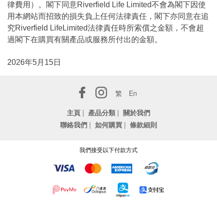
律費用）。閣下同意Riverfield Life Limited不會為閣下因使
用本網站而招致的損失負上任何法律責任，閣下亦同意在追
究Riverfield LifeLimited法律責任時所索償之金額，不會超
過閣下在購買有關產品或服務所付出的金額。
2026年5月15日
繁
En
主頁
|
產品分類
|
關於我們
聯絡我們
|
如何購買
|
條款細則
我們接受以下付款方式