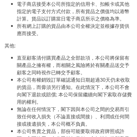
電子商店接受本公司所指定的信用卡、扣帳卡或其他
指定的電子支付方式付款，所有貨品之價值均以港幣
計算。貨品以訂購當日電子商店所示之價格為準。
所有網上訂購的貨品由本公司全權決定並根據存貨供
應而接受。
其他:
直至顧客清付購買產品之全部款項，本公司將保留有
關產品之擁有權，而相關之風險將於有關產品送交予
顧客之同時視作已轉交予顧客。
本公司有權銷毀訂單確認通知日期超過30天仍未收取
的貨品，而毋須另行通知。在此情況下，本公司不會
向閣下退款或賠償; 本公司保留繼續向閣下索取存儲費
用的權利。
無論在任何情況下，閣下因與本公司之間的交易而引
致任何收入損失（不論直接或間接）、利潤或任何間
接或後遺損失，本公司概不負責。
本公司售賣之貨品，部份可能要取得政府牌照或許