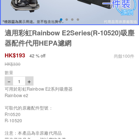
適用彩虹Rainbow E2Series(R-10520)吸塵
器配件代用HEPA濾網
HK$
193
42 % off
尚餘
100
件
HK$
330
數量
－
＋
1
可用於彩虹Rainbow E2系列吸塵器
Rainbow e2
可取代的原廠配件型號：
R10520
R-10520
注意：本產品為非原廠代用品