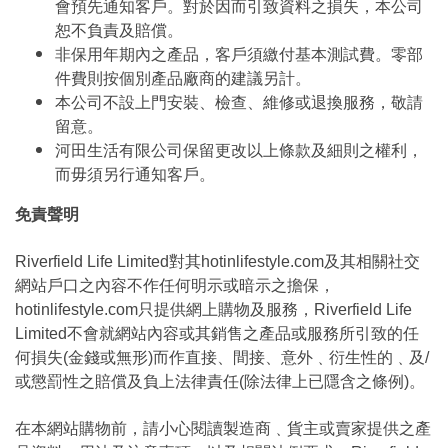
會預先通知客戶。對於因而引致資料之損失，本公司
恕不負責及賠償。
非保用年期內之產品，客戶須繳付基本測試費。零部
件費則按個別產品廠商的建議另計。
本公司不設上門安裝、檢查、維修或退換服務，敬請
留意。
河田生活有限公司保留更改以上條款及細則之權利，
而毋須另行通知客戶。
免責聲明
Riverfield Life Limited對其hotinlifestyle.com及其相關社交
網站戶口之內容不作任何明示或暗示之擔保，
hotinlifestyle.com只提供網上購物及服務，Riverfield Life
Limited不會就網站內容或其銷售之產品或服務所引致的任
何損失(金錢或無形)而作直接、間接、意外﹑衍生性的﹑及/
或懲罰性之賠償及負上法律責任(除法律上已隱含之條例)。
在本網站購物前，請小心閱讀製造商﹑貨主或賣家提供之產