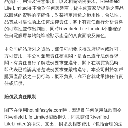
品資料﹑用法及注意事項﹑以及相關法例要求。Riverfield
Life Limited並不會對任何製造商，貨主或賣家所提供之產品
或服務的資料的準確性，對某特定用途之適用性﹑合法性﹑
品質及可靠性負上任何法律責任，閣下有責任自行分析資料
的可靠性並作出判斷。同時Riverfield Life Limited不能確保
任何電腦屏幕均能準確顯示產品的真實面貌及顏色。
本公司網站所列之貨品，部份可能要取得政府牌照或許可，
方可使用。本公司並無責任核實閣下是否已遵守法例要求。
閣下有責任自行了解法例要求並遵守。閣下在購買貨品時，
即代表已確認其清楚法例要求並嚴格遵守。本公司對於客戶
購買產品後之一切行為，概不負責，亦不會就此承擔任何責
任或賠償。
賠償及責任限制
閣下在使用hotinlifestyle.com時，因違反任何使用條款而令
Riverfield Life Limited招致損失，同意賠償Riverfiled
LifeLimited的損失、支出、損壞及相關費用（包括合理的法