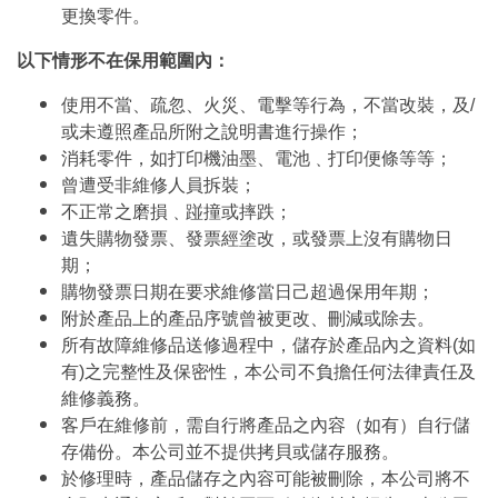
更換零件。
以下情形不在保用範圍內：
使用不當、疏忽、火災、電擊等行為，不當改裝，及/
或未遵照產品所附之說明書進行操作；
消耗零件，如打印機油墨、電池﹑打印便條等等；
曾遭受非維修人員拆裝；
不正常之磨損﹑踫撞或摔跌；
遺失購物發票、發票經塗改，或發票上沒有購物日
期；
購物發票日期在要求維修當日己超過保用年期；
附於產品上的產品序號曾被更改、刪減或除去。
所有故障維修品送修過程中，儲存於產品內之資料(如
有)之完整性及保密性，本公司不負擔任何法律責任及
維修義務。
客戶在維修前，需自行將產品之內容（如有）自行儲
存備份。本公司並不提供拷貝或儲存服務。
於修理時，產品儲存之內容可能被刪除，本公司將不