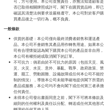
可，方可使用。本公司並無責任，亦無法知道顧客是
否已取得相關牌照或許可。閣下在購買貨品時，即已
確認其清楚法例要求並嚴格遵守。本公司對於客戶購
買產品後之一切行為，概不負責。
一般條款
供貨的基礎：本公司僅向最終消費者銷售和運送產
品。本公司不會銷售其產品用作轉售用途。如果本公
司有合理懷疑認為閣下購買本公司的產品並非自用，
本公司有權拒絕或取消閣下的訂單。
不可抗力：倘若由於不可抗力的原因（包括天災、風
災、火災、水災、意外、暴亂、戰爭、政府政策、禁
運、罷工、勞動困難、設備故障或任何本公司不能控
制的情況），導致本公司未能準確地提供閣下所需的
產品或服務，本公司均不會向閣下或任何第三者承擔
任何責任。
未得本公司發出書面同意之前，閣下不可將本條款及
細則的任何權利及責任以分配、轉送或任何其他形式
轉讓給任何其他人等。