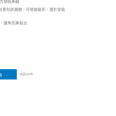
方便既美觀
，任意形狀展開，可彎曲變形，便於安裝
，邊角完美貼合
尚餘
49
件
買