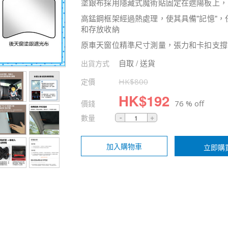
塗銀布採用隱藏式魔術貼固定在遮陽板上，
高錳鋼框架經過熱處理，使其具備"記憶"
和存放收納
原車天窗位精準尺寸測量，張力和卡扣支撐
自取 / 送貨
出貨方式
定價
HK$
800
HK$
192
價錢
76 % off
數量
加入購物車
立即購