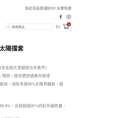
指定貨品買滿$200 全單免運
0
En
玻璃太陽擋套
裝（包含全遮光塗銀遮光布套件)
、隔熱，提供更舒適車內環境
氣味，消除多達86%太陽熱輻射，遮
9.9%，反射超過90%的紅外線熱量，