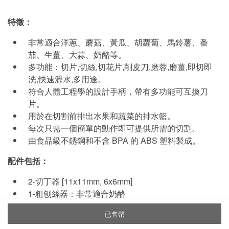
特徵：
非常適合洋蔥、蘑菇、黃瓜、胡蘿蔔、馬鈴薯、番
茄、生薑、大蒜、奶酪等。
多功能：切片,切絲,切花片,削皮刀,磨蓉,磨薑,即切即
洗,快速瀝水,多用途。
符合人體工程學的設計手柄，帶有多功能可互換刀
片。
用於在切割前排出水果和蔬菜的排水籃。
每次只需一個簡單的動作即可提供所需的切割。
由食品級不銹鋼和不含 BPA 的 ABS 塑料製成。
配件包括：
2-切丁器 [11x11mm, 6x6mm]
1-粗刨絲器：非常適合奶酪
1-波浪切片器：非常適合準備薯仔、葫蘆蔔或南瓜、
已售罄
做薯條，甚至做涼拌捲心菜