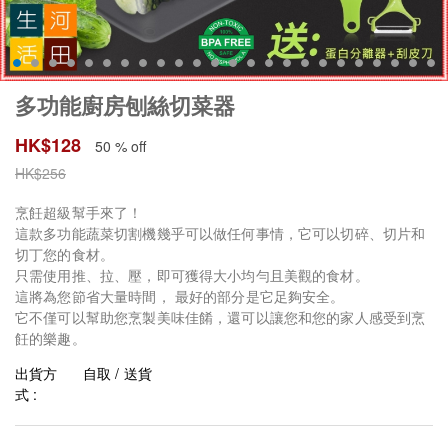
多功能廚房刨絲切菜器
HK$
128
50 % off
HK$
256
烹飪超級幫手來了！
這款多功能蔬菜切割機幾乎可以做任何事情，它可以切碎、切片和
切丁您的食材。
只需使用推、拉、壓，即可獲得大小均勻且美觀的食材。
這將為您節省大量時間， 最好的部分是它足夠安全。
它不僅可以幫助您烹製美味佳餚，還可以讓您和您的家人感受到烹
飪的樂趣。
出貨方
自取 / 送貨
式 :