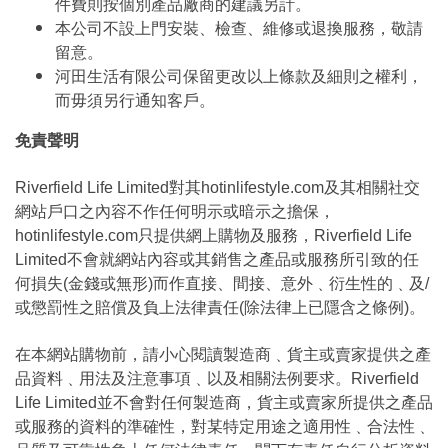
件費則按個別產品廠商的建議另計。
本公司不設上門安裝、檢查、維修或退換服務，敬請
留意。
河田生活有限公司保留更改以上條款及細則之權利，
而毋須另行通知客戶。
免責聲明
Riverfield Life Limited對其hotinlifestyle.com及其相關社交
網站戶口之內容不作任何明示或暗示之擔保，
hotinlifestyle.com只提供網上購物及服務，Riverfield Life
Limited不會就網站內容或其銷售之產品或服務所引致的任
何損失(金錢或無形)而作直接、間接、意外﹑衍生性的﹑及/
或懲罰性之賠償及負上法律責任(除法律上已隱含之條例)。
在本網站購物前，請小心閱讀製造商﹑貨主或賣家提供之產
品資料﹑用法及注意事項﹑以及相關法例要求。Riverfield
Life Limited並不會對任何製造商，貨主或賣家所提供之產品
或服務的資料的準確性，對某特定用途之適用性﹑合法性﹑