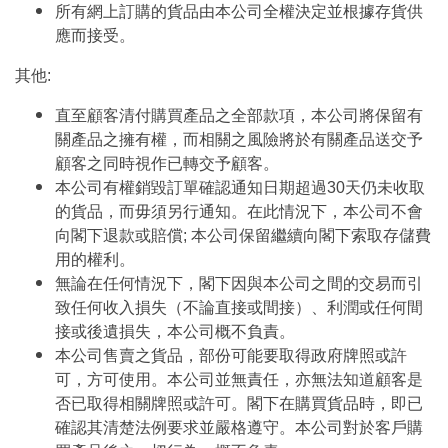
所有網上訂購的貨品由本公司全權決定並根據存貨供
應而接受。
其他:
直至顧客清付購買產品之全部款項，本公司將保留有
關產品之擁有權，而相關之風險將於有關產品送交予
顧客之同時視作已轉交予顧客。
本公司有權銷毀訂單確認通知日期超過30天仍未收取
的貨品，而毋須另行通知。在此情況下，本公司不會
向閣下退款或賠償; 本公司保留繼續向閣下索取存儲費
用的權利。
無論在任何情況下，閣下因與本公司之間的交易而引
致任何收入損失（不論直接或間接）、利潤或任何間
接或後遺損失，本公司概不負責。
本公司售賣之貨品，部份可能要取得政府牌照或許
可，方可使用。本公司並無責任，亦無法知道顧客是
否已取得相關牌照或許可。閣下在購買貨品時，即已
確認其清楚法例要求並嚴格遵守。本公司對於客戶購