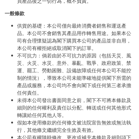
買產品後之一切行為，概不負責。
一般條款
供貨的基礎：本公司僅向最終消費者銷售和運送產
品。本公司不會銷售其產品用作轉售用途。如果本公
司有合理懷疑認為閣下購買本公司的產品並非自用，
本公司有權拒絕或取消閣下的訂單。
不可抗力：倘若由於不可抗力的原因（包括天災、風
災、火災、水災、意外、暴亂、戰爭、政府政策、禁
運、罷工、勞動困難、設備故障或任何本公司不能控
制的情況），導致本公司未能準確地提供閣下所需的
產品或服務，本公司均不會向閣下或任何第三者承擔
任何責任。
未得本公司發出書面同意之前，閣下不可將本條款及
細則的任何權利及責任以分配、轉送或任何其他形式
轉讓給任何其他人等。
假如本使用條款的任何條文被法院宣告無效或無法執
行，其他條文繼續完全生效及有效。
本公司有權隨時修改、更改或補充本條款及細則項下