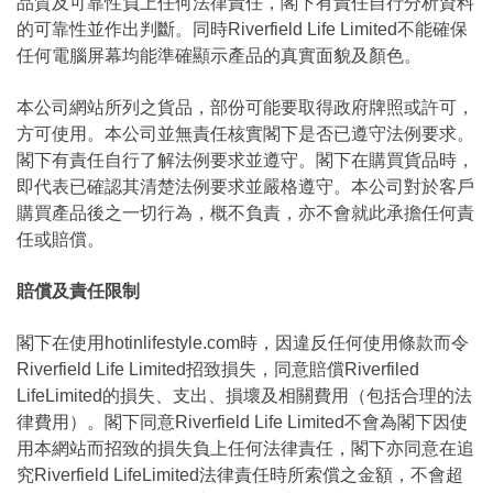
品質及可靠性負上任何法律責任，閣下有責任自行分析資料
的可靠性並作出判斷。同時Riverfield Life Limited不能確保
任何電腦屏幕均能準確顯示產品的真實面貌及顏色。
本公司網站所列之貨品，部份可能要取得政府牌照或許可，
方可使用。本公司並無責任核實閣下是否已遵守法例要求。
閣下有責任自行了解法例要求並遵守。閣下在購買貨品時，
即代表已確認其清楚法例要求並嚴格遵守。本公司對於客戶
購買產品後之一切行為，概不負責，亦不會就此承擔任何責
任或賠償。
賠償及責任限制
閣下在使用hotinlifestyle.com時，因違反任何使用條款而令
Riverfield Life Limited招致損失，同意賠償Riverfiled
LifeLimited的損失、支出、損壞及相關費用（包括合理的法
律費用）。閣下同意Riverfield Life Limited不會為閣下因使
用本網站而招致的損失負上任何法律責任，閣下亦同意在追
究Riverfield LifeLimited法律責任時所索償之金額，不會超