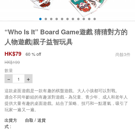
“Who Is It” Board Game遊戲 猜猜對方的
人物遊戲|親子益智玩具
HK$
79
60 % off
尚餘
3
件
HK$
199
數量
－
＋
1
這款桌面遊戲是一款有趣的棋盤遊戲。大人小孩都可以對戰。
適合不同年齡組的有趣派對遊戲 - 為兒童、青少年、成人和老年人
提供大量有趣的桌面遊戲。結合了策略、技巧和一點運氣，吸引了
玩家一遍又一遍。
出貨方
自取 / 送貨
式 :