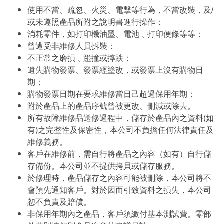
使用不當、疏忽、火災、電擊等行為，不當改裝，及/
或未遵照產品所附之說明書進行操作；
消耗零件，如打印機油墨、電池﹑打印便條等等；
曾遭受非維修人員拆裝；
不正常之磨損﹑踫撞或摔跌；
遺失購物發票、發票經塗改，或發票上沒有購物日
期；
購物發票日期在要求維修當日己超過保用年期；
附於產品上的產品序號曾被更改、刪減或除去。
所有故障維修品送修過程中，儲存於產品內之資料(如
有)之完整性及保密性，本公司不負擔任何法律責任及
維修義務。
客戶在維修前，需自行將產品之內容（如有）自行儲
存備份。本公司並不提供拷貝或儲存服務。
於修理時，產品儲存之內容可能被刪除，本公司將不
會預先通知客戶。對於因而引致資料之損失，本公司
恕不負責及賠償。
非保用年期內之產品，客戶須繳付基本測試費。零部