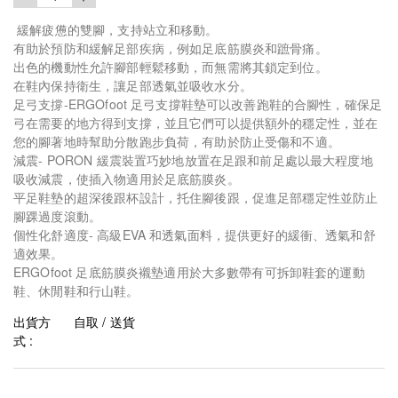
緩解疲憊的雙腳，支持站立和移動。
有助於預防和緩解足部疾病，例如足底筋膜炎和蹠骨痛。
出色的機動性允許腳部輕鬆移動，而無需將其鎖定到位。
在鞋內保持衛生，讓足部透氣並吸收水分。
足弓支撐-ERGOfoot 足弓支撐鞋墊可以改善跑鞋的合腳性，確保足
弓在需要的地方得到支撐，並且它們可以提供額外的穩定性，並在
您的腳著地時幫助分散跑步負荷，有助於防止受傷和不適。
減震- PORON 緩震裝置巧妙地放置在足跟和前足處以最大程度地
吸收減震，使插入物適用於足底筋膜炎。
平足鞋墊的超深後跟杯設計，托住腳後跟，促進足部穩定性並防止
腳踝過度滾動。
個性化舒適度- 高級EVA 和透氣面料，提供更好的緩衝、透氣和舒
適效果。
ERGOfoot 足底筋膜炎襯墊適用於大多數帶有可拆卸鞋套的運動
鞋、休閒鞋和行山鞋。
出貨方
自取 / 送貨
式 :