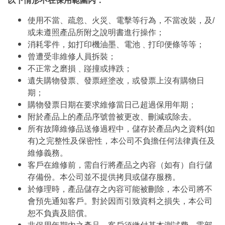
以下情形不在保用範圍內：
使用不當、疏忽、火災、電擊等行為，不當改裝，及/
或未遵照產品所附之說明書進行操作；
消耗零件，如打印機油墨、電池﹑打印便條等等；
曾遭受非維修人員拆裝；
不正常之磨損﹑踫撞或摔跌；
遺失購物發票、發票經塗改，或發票上沒有購物日
期；
購物發票日期在要求維修當日己超過保用年期；
附於產品上的產品序號曾被更改、刪減或除去。
所有故障維修品送修過程中，儲存於產品內之資料(如
有)之完整性及保密性，本公司不負擔任何法律責任及
維修義務。
客戶在維修前，需自行將產品之內容（如有）自行儲
存備份。本公司並不提供拷貝或儲存服務。
於修理時，產品儲存之內容可能被刪除，本公司將不
會預先通知客戶。對於因而引致資料之損失，本公司
恕不負責及賠償。