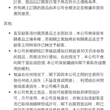
計算。貨品以訂購當日電子商店所示之價格為準。
所有網上訂購的貨品由本公司全權決定並根據存貨供
應而接受。
其他:
直至顧客清付購買產品之全部款項，本公司將保留有
關產品之擁有權，而相關之風險將於有關產品送交予
顧客之同時視作已轉交予顧客。
本公司有權銷毀訂單確認通知日期超過30天仍未收取
的貨品，而毋須另行通知。在此情況下，本公司不會
向閣下退款或賠償; 本公司保留繼續向閣下索取存儲費
用的權利。
無論在任何情況下，閣下因與本公司之間的交易而引
致任何收入損失（不論直接或間接）、利潤或任何間
接或後遺損失，本公司概不負責。
本公司售賣之貨品，部份可能要取得政府牌照或許
可，方可使用。本公司並無責任，亦無法知道顧客是
否已取得相關牌照或許可。閣下在購買貨品時，即已
確認其清楚法例要求並嚴格遵守。本公司對於客戶購