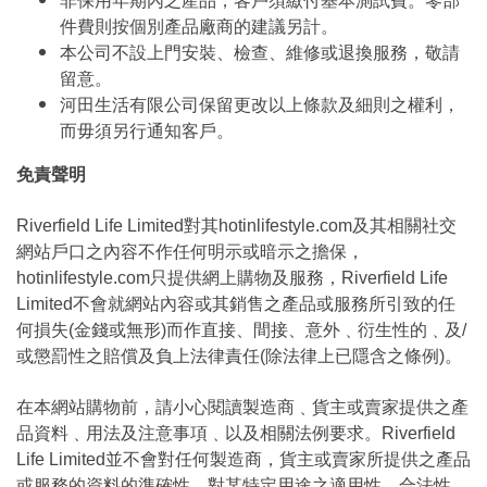
非保用年期內之產品，客戶須繳付基本測試費。零部
件費則按個別產品廠商的建議另計。
本公司不設上門安裝、檢查、維修或退換服務，敬請
留意。
河田生活有限公司保留更改以上條款及細則之權利，
而毋須另行通知客戶。
免責聲明
Riverfield Life Limited對其hotinlifestyle.com及其相關社交
網站戶口之內容不作任何明示或暗示之擔保，
hotinlifestyle.com只提供網上購物及服務，Riverfield Life
Limited不會就網站內容或其銷售之產品或服務所引致的任
何損失(金錢或無形)而作直接、間接、意外﹑衍生性的﹑及/
或懲罰性之賠償及負上法律責任(除法律上已隱含之條例)。
在本網站購物前，請小心閱讀製造商﹑貨主或賣家提供之產
品資料﹑用法及注意事項﹑以及相關法例要求。Riverfield
Life Limited並不會對任何製造商，貨主或賣家所提供之產品
或服務的資料的準確性，對某特定用途之適用性﹑合法性﹑