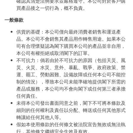
確認其清楚法例要求並嚴格遵守。本公司對於客戶購
買產品後之一切行為，概不負責。
一般條款
供貨的基礎：本公司僅向最終消費者銷售和運送產
品。本公司不會銷售其產品用作轉售用途。如果本公
司有合理懷疑認為閣下購買本公司的產品並非自用，
本公司有權拒絕或取消閣下的訂單。
不可抗力：倘若由於不可抗力的原因（包括天災、風
災、火災、水災、意外、暴亂、戰爭、政府政策、禁
運、罷工、勞動困難、設備故障或任何本公司不能控
制的情況），導致本公司未能準確地提供閣下所需的
產品或服務，本公司均不會向閣下或任何第三者承擔
任何責任。
未得本公司發出書面同意之前，閣下不可將本條款及
細則的任何權利及責任以分配、轉送或任何其他形式
轉讓給任何其他人等。
假如本使用條款的任何條文被法院宣告無效或無法執
行，其他條文繼續完全生效及有效。