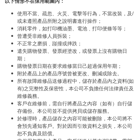
以下情形不在保用範圍內：
使用不當、疏忽、火災、電擊等行為，不當改裝，及/
或未遵照產品所附之說明書進行操作；
消耗零件，如打印機油墨、電池﹑打印便條等等；
曾遭受非維修人員拆裝；
不正常之磨損﹑踫撞或摔跌；
遺失購物發票、發票經塗改，或發票上沒有購物日
期；
購物發票日期在要求維修當日己超過保用年期；
附於產品上的產品序號曾被更改、刪減或除去。
所有故障維修品送修過程中，儲存於產品內之資料(如
有)之完整性及保密性，本公司不負擔任何法律責任及
維修義務。
客戶在維修前，需自行將產品之內容（如有）自行儲
存備份。本公司並不提供拷貝或儲存服務。
於修理時，產品儲存之內容可能被刪除，本公司將不
會預先通知客戶。對於因而引致資料之損失，本公司
恕不負責及賠償。