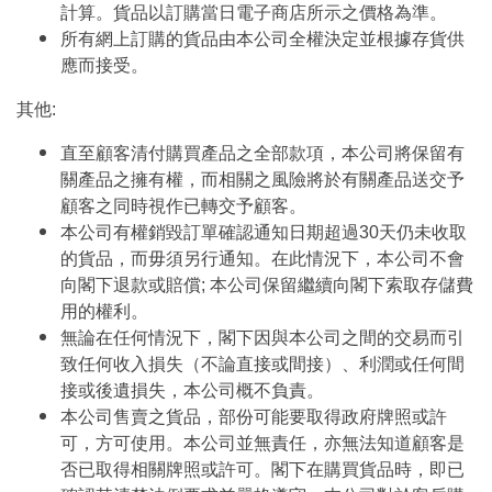
計算。貨品以訂購當日電子商店所示之價格為準。
所有網上訂購的貨品由本公司全權決定並根據存貨供
應而接受。
其他:
直至顧客清付購買產品之全部款項，本公司將保留有
關產品之擁有權，而相關之風險將於有關產品送交予
顧客之同時視作已轉交予顧客。
本公司有權銷毀訂單確認通知日期超過30天仍未收取
的貨品，而毋須另行通知。在此情況下，本公司不會
向閣下退款或賠償; 本公司保留繼續向閣下索取存儲費
用的權利。
無論在任何情況下，閣下因與本公司之間的交易而引
致任何收入損失（不論直接或間接）、利潤或任何間
接或後遺損失，本公司概不負責。
本公司售賣之貨品，部份可能要取得政府牌照或許
可，方可使用。本公司並無責任，亦無法知道顧客是
否已取得相關牌照或許可。閣下在購買貨品時，即已