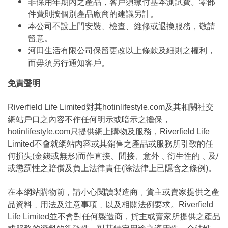
非保用年期內之產品，客戶須繳付基本測試費。零部
件費則按個別產品廠商的建議另計。
本公司不設上門安裝、檢查、維修或退換服務，敬請
留意。
河田生活有限公司保留更改以上條款及細則之權利，
而毋須另行通知客戶。
免責聲明
Riverfield Life Limited對其hotinlifestyle.com及其相關社交
網站戶口之內容不作任何明示或暗示之擔保，
hotinlifestyle.com只提供網上購物及服務，Riverfield Life
Limited不會就網站內容或其銷售之產品或服務所引致的任
何損失(金錢或無形)而作直接、間接、意外﹑衍生性的﹑及/
或懲罰性之賠償及負上法律責任(除法律上已隱含之條例)。
在本網站購物前，請小心閱讀製造商﹑貨主或賣家提供之產
品資料﹑用法及注意事項﹑以及相關法例要求。Riverfield
Life Limited並不會對任何製造商，貨主或賣家所提供之產品