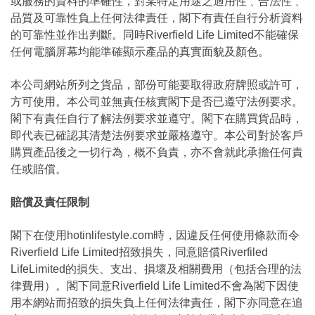
或服務的資料的準確性，對某特定用途之適用性﹑合法性﹑
品質及可靠性負上任何法律責任，閣下有責任自行分析資料
的可靠性並作出判斷。同時Riverfield Life Limited不能確保
任何電腦屏幕均能準確顯示產品的真實面貌及顏色。
本公司網站所列之貨品，部份可能要取得政府牌照或許可，
方可使用。本公司並無責任核實閣下是否已遵守法例要求。
閣下有責任自行了解法例要求並遵守。閣下在購買貨品時，
即代表已確認其清楚法例要求並嚴格遵守。本公司對於客戶
購買產品後之一切行為，概不負責，亦不會就此承擔任何責
任或賠償。
賠償及責任限制
閣下在使用hotinlifestyle.com時，因違反任何使用條款而令
Riverfield Life Limited招致損失，同意賠償Riverfiled
LifeLimited的損失、支出、損壞及相關費用（包括合理的法
律費用）。閣下同意Riverfield Life Limited不會為閣下因使
用本網站而招致的損失負上任何法律責任，閣下亦同意在追