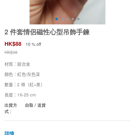
2 件套情侶磁性心型吊飾手鍊
HK$
88
10 % off
HK$
98
材質：鋁合金
/
顏色：紅色
灰色深
2
+
數量：
條（紅
黑）
16-25 cm
長度：
出貨方
自取 / 送貨
式 :
詳情