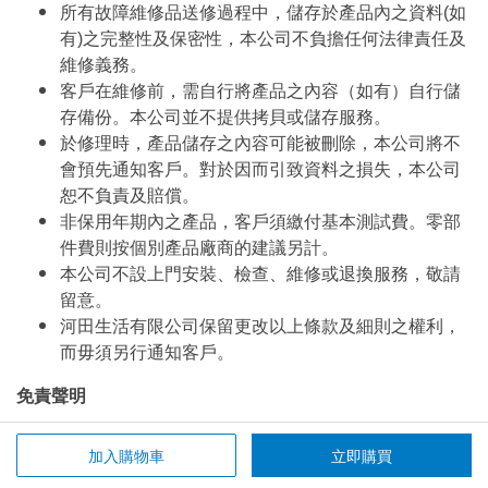
所有故障維修品送修過程中，儲存於產品內之資料(如
有)之完整性及保密性，本公司不負擔任何法律責任及
維修義務。
客戶在維修前，需自行將產品之內容（如有）自行儲
存備份。本公司並不提供拷貝或儲存服務。
於修理時，產品儲存之內容可能被刪除，本公司將不
會預先通知客戶。對於因而引致資料之損失，本公司
恕不負責及賠償。
非保用年期內之產品，客戶須繳付基本測試費。零部
件費則按個別產品廠商的建議另計。
本公司不設上門安裝、檢查、維修或退換服務，敬請
留意。
河田生活有限公司保留更改以上條款及細則之權利，
而毋須另行通知客戶。
免責聲明
Riverfield Life Limited對其hotinlifestyle.com及其相關社交
加入購物車
立即購買
網站戶口之內容不作任何明示或暗示之擔保，