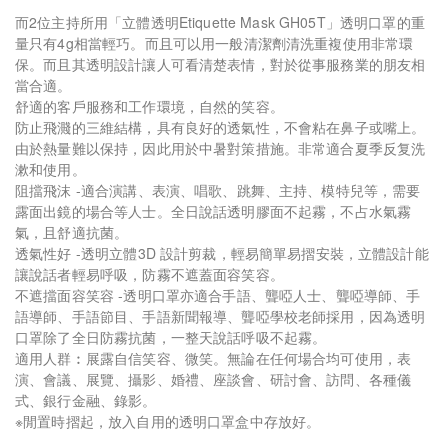
而2位主持所用「立體透明Etiquette Mask GH05T」透明口罩的重
量只有4g相當輕巧。而且可以用一般清潔劑清洗重複使用非常環
保。而且其透明設計讓人可看清楚表情，對於從事服務業的朋友相
當合適。
舒適的客戶服務和工作環境，自然的笑容。
防止飛濺的三維結構，具有良好的透氣性，不會粘在鼻子或嘴上。
由於熱量難以保持，因此用於中暑對策措施。非常適合夏季反复洗
漱和使用。
阻擋飛沫 -適合演講、表演、唱歌、跳舞、主持、模特兒等，需要
露面出鏡的場合等人士。全日說話透明膠面不起霧，不占水氣霧
氣，且舒適抗菌。
透氣性好 -透明立體3D 設計剪裁，輕易簡單易摺安裝，立體設計能
讓說話者輕易呼吸，防霧不遮蓋面容笑容。
不遮擋面容笑容 -透明口罩亦適合手語、聾啞人士、聾啞導師、手
語導師、手語節目、手語新聞報導、聾啞學校老師採用，因為透明
口罩除了全日防霧抗菌，一整天說話呼吸不起霧。
適用人群︰展露自信笑容、微笑。無論在任何場合均可使用，表
演、會議、展覽、攝影、婚禮、座談會、研討會、訪問、各種儀
式、銀行金融、錄影。
※閒置時摺起，放入自用的透明口罩盒中存放好。