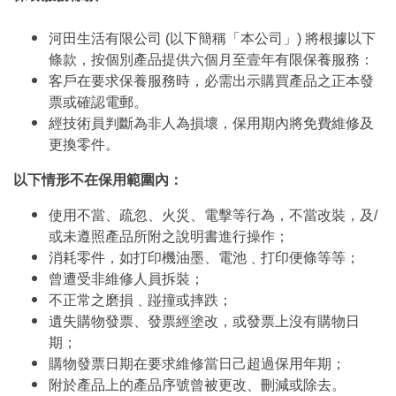
河田生活有限公司 (以下簡稱「本公司」) 將根據以下
條款，按個別產品提供六個月至壹年有限保養服務：
客戶在要求保養服務時，必需出示購買產品之正本發
票或確認電郵。
經技術員判斷為非人為損壞，保用期內將免費維修及
更換零件。
以下情形不在保用範圍內：
使用不當、疏忽、火災、電擊等行為，不當改裝，及/
或未遵照產品所附之說明書進行操作；
消耗零件，如打印機油墨、電池﹑打印便條等等；
曾遭受非維修人員拆裝；
不正常之磨損﹑踫撞或摔跌；
遺失購物發票、發票經塗改，或發票上沒有購物日
期；
購物發票日期在要求維修當日己超過保用年期；
附於產品上的產品序號曾被更改、刪減或除去。