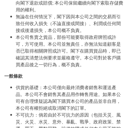
向閣下退款或賠償; 本公司保留繼續向閣下索取存儲費
用的權利。
無論在任何情況下，閣下因與本公司之間的交易而引
致任何收入損失（不論直接或間接）、利潤或任何間
接或後遺損失，本公司概不負責。
本公司售賣之貨品，部份可能要取得政府牌照或許
可，方可使用。本公司並無責任，亦無法知道顧客是
否已取得相關牌照或許可。閣下在購買貨品時，即已
確認其清楚法例要求並嚴格遵守。本公司對於客戶購
買產品後之一切行為，概不負責。
一般條款
供貨的基礎：本公司僅向最終消費者銷售和運送產
品。本公司不會銷售其產品用作轉售用途。如果本公
司有合理懷疑認為閣下購買本公司的產品並非自用，
本公司有權拒絕或取消閣下的訂單。
不可抗力：倘若由於不可抗力的原因（包括天災、風
災、火災、水災、意外、暴亂、戰爭、政府政策、禁