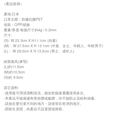
<產品規格>
產地:日本
口罩主體︰防霧抗菌PET
包裝︰OPP/紙板
重量/厚度:每個尺寸約4g / 0.2mm
尺寸:
(S): W 23.3cm X H11.1cm (幼童)
(M)：W 27.5cm X H 13.1cm (中童、女士、年輕人、年輕男子)
(L) : W 28.0cm X H 13.5cm (男士、成年人)
組裝後高(鼻顎)
(L)約11.5cm
(M)約10.5cm
(S)約 9.5cm
其它資料:
-使用後可用清潔劑清洗，能在乾燥後重覆使用多次。
-本產品不能過濾有害粉塵或氣體，亦不能防止花粉和病毒。
-請放在嬰兒拿不到的地方・請保管在乾淨的地方。
-因衛生原因，此產品不設退貨或換貨。