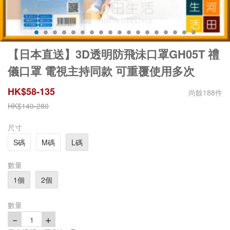
【日本直送】3D透明防飛沬口罩GH05T 禮
儀口罩 電視主持同款 可重覆使用多次
HK$
58
-
135
尚餘
188
件
HK$
140
-
280
尺寸
S碼
M碼
L碼
數量
1個
2個
數量
－
＋
1