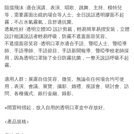
阻擋飛沫 -適合演講、表演、唱歌、跳舞、主持、模特兒
等，需要露面出鏡的場合等人士。全日說話透明膠面不起
霧，不占水氣霧氣，且舒適抗菌。
透氣性好 -透明立體3D 設計剪裁，輕易簡單易摺安裝，立體
設計能讓說話者輕易呼吸，防霧不遮蓋面容笑容。
不遮擋面容笑容 -透明口罩亦適合手語、聾啞人士、聾啞導
師、手語導師、手語節目、手語新聞報導、聾啞學校老師採
用，因為透明口罩除了全日防霧抗菌，一整天說話呼吸不起
霧。
適用人群︰展露自信笑容、微笑。無論在任何場合均可使
用，表演、會議、展覽、攝影、婚禮、座談會、研討會、訪
問、各種儀式、銀行金融、錄影。
※閒置時摺起，放入自用的透明口罩盒中存放好。
<產品規格>