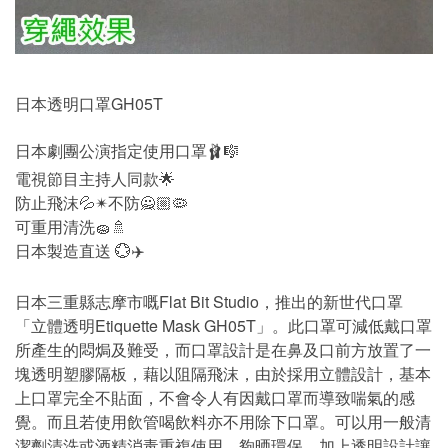
日本透明口罩GH05T
日本劇團公演指定使用口罩🩰🎼
電視節目主持人同款🌟
防止飛沫💦✴不防️🙅🏼🦠
可重用清洗🧽🚿
日本製造直送 💮✈️
日本三重縣志摩市嘅Flat Bit Studio，推出的新世代口罩
「立體透明Etiquette Mask GH05T」。此口罩可減低戴口罩
所產生的悶焗及難受，而口罩設計是在鼻及口前方放置了一
塊透明塑膠隔板，藉以阻隔飛沫，由於採用立體設計，基本
上口罩完全不貼面，不會令人有因戴口罩而導致喘氣的感
覺。而且若使用飲管喝飲料亦不用除下口罩。可以用一般清
潔劑清洗或酒精消毒重複使用，夠晒環保。加上透明設計讓