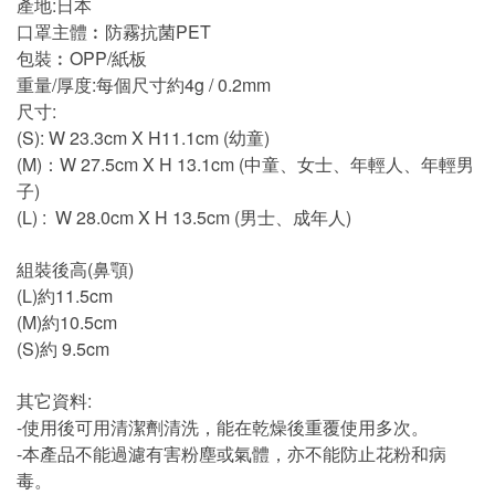
產地:日本
口罩主體︰防霧抗菌PET
包裝︰OPP/紙板
重量/厚度:每個尺寸約4g / 0.2mm
尺寸:
(S): W 23.3cm X H11.1cm (幼童)
(M)：W 27.5cm X H 13.1cm (中童、女士、年輕人、年輕男
子)
(L) : W 28.0cm X H 13.5cm (男士、成年人)
組裝後高(鼻顎)
(L)約11.5cm
(M)約10.5cm
(S)約 9.5cm
其它資料:
-使用後可用清潔劑清洗，能在乾燥後重覆使用多次。
-本產品不能過濾有害粉塵或氣體，亦不能防止花粉和病
毒。