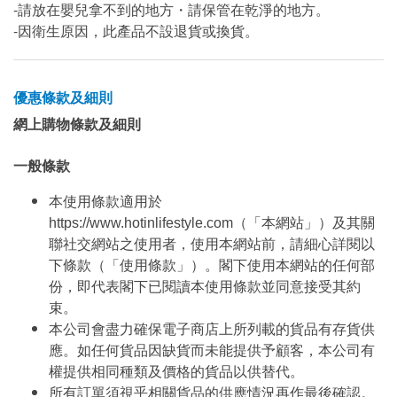
-請放在嬰兒拿不到的地方・請保管在乾淨的地方。
-因衛生原因，此產品不設退貨或換貨。
優惠條款及細則
網上購物條款及細則
一般條款
本使用條款適用於
https://www.hotinlifestyle.com（「本網站」）及其關
聯社交網站之使用者，使用本網站前，請細心詳閱以
下條款（「使用條款」）。閣下使用本網站的任何部
份，即代表閣下已閱讀本使用條款並同意接受其約
束。
本公司會盡力確保電子商店上所列載的貨品有存貨供
應。如任何貨品因缺貨而未能提供予顧客，本公司有
權提供相同種類及價格的貨品以供替代。
所有訂單須視乎相關貨品的供應情況再作最後確認。