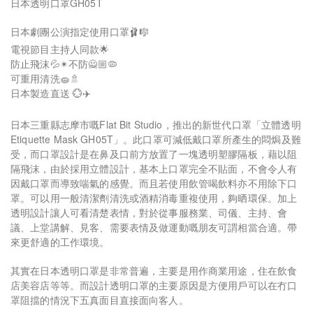
日本透明口罩GH05T
日本劇團公演指定使用口罩🩰🎼
電視節目主持人同款🌟
防止飛沫💦✴不防️🙅🏼🦠
可重用清洗🧽🚿
日本製造直送 💮✈️
日本三重縣志摩市嘅Flat Bit Studio，推出的新世代口罩「立體透明
Etiquette Mask GH05T」。此口罩可減低戴口罩所產生的悶焗及難
受，而口罩設計是在鼻及口前方放置了一塊透明塑膠隔板，藉以阻
隔飛沫，由於採用立體設計，基本上口罩完全不貼面，不會令人有
因戴口罩而導致喘氣的感覺。而且若使用飲管喝飲料亦不用除下口
罩。可以用一般清潔劑清洗或酒精消毒重複使用，夠晒環保。加上
透明設計讓人可看清楚表情，對於從事服務業、司儀、主持、會
議、上堂講解、見客、需要表情及做運動嘅朋友可謂相當合適。帶
來更舒適的工作環境。
其實在日本透明口罩是非常普遍，主要是用作商業用途，住在飲食
店美容店等等。而設計透明口罩的主要原因是方便用戶可以在冇口
罩阻擋的情況下五真面目直接面向客人。