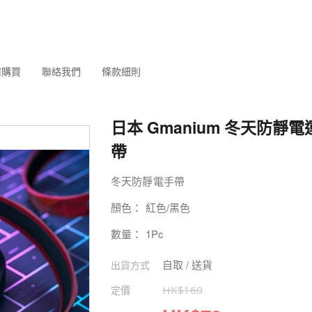
何購買
聯絡我們
條款細則
日本 Gmanium 冬天防靜
帶
冬天防靜電手帶
顏色： 紅色/黑色
數量： 1Pc
自取 / 送貨
出貨方式
定價
HK$
160