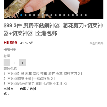
$99 3件 廚房不銹鋼神器 蔥花剪刀+切菜神
器+切菜神器 |全港包郵
HK$
99
41 % off
尚餘
50
件
HK$
168
數量
－
＋
1
套裝包括：
1. 不銹鋼5 層 蔥花 蒜粒 辣椒 海苔 香草 切碎剪刀 X1
2. 不銹鋼切菜神器 |手指保護盾 X1
3. 不銹鋼蝦皮蝦腸刀|專用挑蝦腸小工具 X1
出貨方
自取 / 送貨
式 :