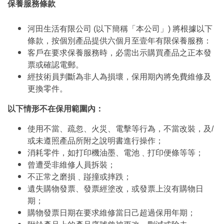
保養服務條款
河田生活有限公司 (以下簡稱「本公司」) 將根據以下
條款，按個別產品提供六個月至壹年有限保養服務：
客戶在要求保養服務時，必需出示購買產品之正本發
票或確認電郵。
經技術員判斷為非人為損壞，保用期內將免費維修及
更換零件。
以下情形不在保用範圍內：
使用不當、疏忽、火災、電擊等行為，不當改裝，及/
或未遵照產品所附之說明書進行操作；
消耗零件，如打印機油墨、電池﹑打印便條等等；
曾遭受非維修人員拆裝；
不正常之磨損﹑踫撞或摔跌；
遺失購物發票、發票經塗改，或發票上沒有購物日
期；
購物發票日期在要求維修當日己超過保用年期；