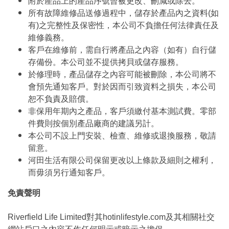
附於產品上的產品序號曾被更改、刪減或除去。
所有故障維修品送修過程中，儲存於產品內之資料(如
有)之完整性及保密性，本公司不負擔任何法律責任及
維修義務。
客戶在維修前，需自行將產品之內容（如有）自行儲
存備份。本公司並不提供拷貝或儲存服務。
於修理時，產品儲存之內容可能被刪除，本公司將不
會預先通知客戶。對於因而引致資料之損失，本公司
恕不負責及賠償。
非保用年期內之產品，客戶須繳付基本測試費。零部
件費則按個別產品廠商的建議另計。
本公司不設上門安裝、檢查、維修或退換服務，敬請
留意。
河田生活有限公司保留更改以上條款及細則之權利，
而毋須另行通知客戶。
免責聲明
Riverfield Life Limited對其hotinlifestyle.com及其相關社交