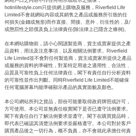
網站戶口之內容不作任何明示或暗示之擔保，
hotinlifestyle.com只提供網上購物及服務，Riverfield Life
Limited不會就網站內容或其銷售之產品或服務所引致的任
何損失(金錢或無形)而作直接、間接、意外﹑衍生性的﹑及/
或懲罰性之賠償及負上法律責任(除法律上已隱含之條例)。
在本網站購物前，請小心閱讀製造商﹑貨主或賣家提供之產
品資料﹑用法及注意事項﹑以及相關法例要求。Riverfield
Life Limited並不會對任何製造商，貨主或賣家所提供之產品
或服務的資料的準確性，對某特定用途之適用性﹑合法性﹑
品質及可靠性負上任何法律責任，閣下有責任自行分析資料
的可靠性並作出判斷。同時Riverfield Life Limited不能確保
任何電腦屏幕均能準確顯示產品的真實面貌及顏色。
本公司網站所列之貨品，部份可能要取得政府牌照或許可，
方可使用。本公司並無責任核實閣下是否已遵守法例要求。
閣下有責任自行了解法例要求並遵守。閣下在購買貨品時，
即代表已確認其清楚法例要求並嚴格遵守。本公司對於客戶
購買產品後之一切行為，概不負責，亦不會就此承擔任何責