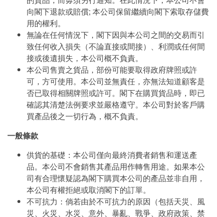
的貨品，而毋須另行通知。在此情況下，本公司不會
向閣下退款或賠償; 本公司保留繼續向閣下索取存儲費
用的權利。
無論在任何情況下，閣下因與本公司之間的交易而引
致任何收入損失（不論直接或間接）、利潤或任何間
接或後遺損失，本公司概不負責。
本公司售賣之貨品，部份可能要取得政府牌照或許
可，方可使用。本公司並無責任，亦無法知道顧客是
否已取得相關牌照或許可。閣下在購買貨品時，即已
確認其清楚法例要求並嚴格遵守。本公司對於客戶購
買產品後之一切行為，概不負責。
一般條款
供貨的基礎：本公司僅向最終消費者銷售和運送產
品。本公司不會銷售其產品用作轉售用途。如果本公
司有合理懷疑認為閣下購買本公司的產品並非自用，
本公司有權拒絕或取消閣下的訂單。
不可抗力：倘若由於不可抗力的原因（包括天災、風
災、火災、水災、意外、暴亂、戰爭、政府政策、禁