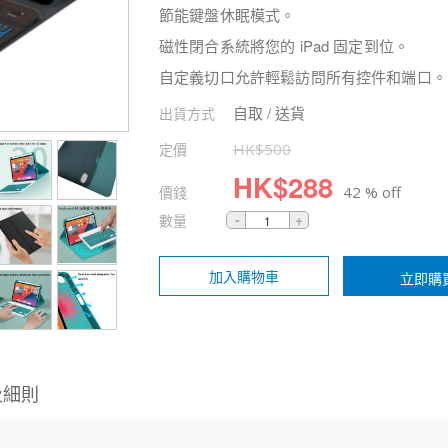
節能鍵盤休眠模式。
磁性閉合系統將您的 iPad 固定到位。
自定義切口允許輕鬆訪問所有控件和端口。
自取 / 送貨
出貨方式
定價
HK$
500
HK$
288
價錢
42 % off
數量
加入購物車
立即購
及細則