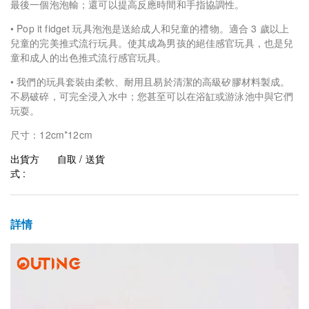
最後一個泡泡輸；還可以提高反應時間和手指協調性。
•
Pop it fidget
玩具泡泡是送給成人和兒童的禮物。適合
3
歲以上
兒童的完美推式流行玩具。使其成為男孩的絕佳感官玩具，也是兒
童和成人的出色推式流行感官玩具。
•
我們的玩具套裝由柔軟、耐用且易於清潔的高級矽膠材料製成。
不易破碎，可完全浸入水中；您甚至可以在浴缸或游泳池中與它們
玩耍。
尺寸：12cm*12cm
出貨方
自取 / 送貨
式 :
詳情