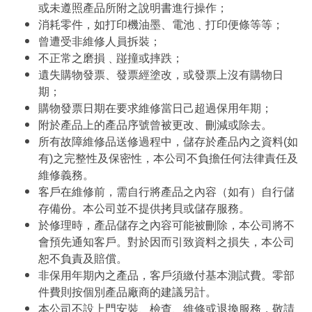
或未遵照產品所附之說明書進行操作；
消耗零件，如打印機油墨、電池﹑打印便條等等；
曾遭受非維修人員拆裝；
不正常之磨損﹑踫撞或摔跌；
遺失購物發票、發票經塗改，或發票上沒有購物日
期；
購物發票日期在要求維修當日己超過保用年期；
附於產品上的產品序號曾被更改、刪減或除去。
所有故障維修品送修過程中，儲存於產品內之資料(如
有)之完整性及保密性，本公司不負擔任何法律責任及
維修義務。
客戶在維修前，需自行將產品之內容（如有）自行儲
存備份。本公司並不提供拷貝或儲存服務。
於修理時，產品儲存之內容可能被刪除，本公司將不
會預先通知客戶。對於因而引致資料之損失，本公司
恕不負責及賠償。
非保用年期內之產品，客戶須繳付基本測試費。零部
件費則按個別產品廠商的建議另計。
本公司不設上門安裝、檢查、維修或退換服務，敬請