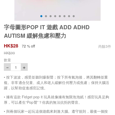
字母圖形POP IT 遊戲 ADD ADHD
AUTISM 緩解焦慮和壓力
HK$
28
72 % off
尚餘
3
件
HK$
99
數量
－
＋
1
•
按下
波波
，感受並聽到爆裂聲；按下所有氣泡後，將其翻轉並重
複。非常適合兒童、成人和老人緩解任何壓力或焦慮；保持大腦活
躍，以幫助促進感官記憶。
•
擁有這款
Fidget pop it
玩具就像擁有無限泡泡紙！感官玩具足夠
厚，可以產生
“Pop
聲
”
？你真的無法抗拒的聲音。
•
與兩個玩家一起玩這個遊戲來刺激大腦。遵守規則，最後一個按