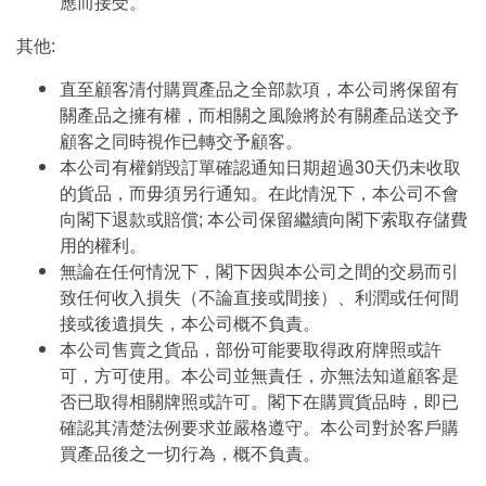
應而接受。
其他:
直至顧客清付購買產品之全部款項，本公司將保留有
關產品之擁有權，而相關之風險將於有關產品送交予
顧客之同時視作已轉交予顧客。
本公司有權銷毀訂單確認通知日期超過30天仍未收取
的貨品，而毋須另行通知。在此情況下，本公司不會
向閣下退款或賠償; 本公司保留繼續向閣下索取存儲費
用的權利。
無論在任何情況下，閣下因與本公司之間的交易而引
致任何收入損失（不論直接或間接）、利潤或任何間
接或後遺損失，本公司概不負責。
本公司售賣之貨品，部份可能要取得政府牌照或許
可，方可使用。本公司並無責任，亦無法知道顧客是
否已取得相關牌照或許可。閣下在購買貨品時，即已
確認其清楚法例要求並嚴格遵守。本公司對於客戶購
買產品後之一切行為，概不負責。