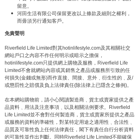
留意。
河田生活有限公司保留更改以上條款及細則之權利，
而毋須另行通知客戶。
免責聲明
Riverfield Life Limited對其hotinlifestyle.com及其相關社交
網站戶口之內容不作任何明示或暗示之擔保，
hotinlifestyle.com只提供網上購物及服務，Riverfield Life
Limited不會就網站內容或其銷售之產品或服務所引致的任
何損失(金錢或無形)而作直接、間接、意外﹑衍生性的﹑及/
或懲罰性之賠償及負上法律責任(除法律上已隱含之條例)。
在本網站購物前，請小心閱讀製造商﹑貨主或賣家提供之產
品資料﹑用法及注意事項﹑以及相關法例要求。Riverfield
Life Limited並不會對任何製造商，貨主或賣家所提供之產品
或服務的資料的準確性，對某特定用途之適用性﹑合法性﹑
品質及可靠性負上任何法律責任，閣下有責任自行分析資料
的可靠性並作出判斷。同時Riverfield Life Limited不能確保