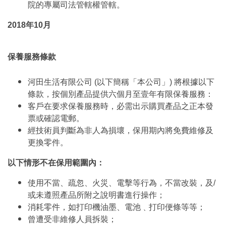
院的專屬司法管轄權管轄。
2018年10月
保養服務條款
河田生活有限公司 (以下簡稱「本公司」) 將根據以下
條款，按個別產品提供六個月至壹年有限保養服務：
客戶在要求保養服務時，必需出示購買產品之正本發
票或確認電郵。
經技術員判斷為非人為損壞，保用期內將免費維修及
更換零件。
以下情形不在保用範圍內：
使用不當、疏忽、火災、電擊等行為，不當改裝，及/
或未遵照產品所附之說明書進行操作；
消耗零件，如打印機油墨、電池﹑打印便條等等；
曾遭受非維修人員拆裝；