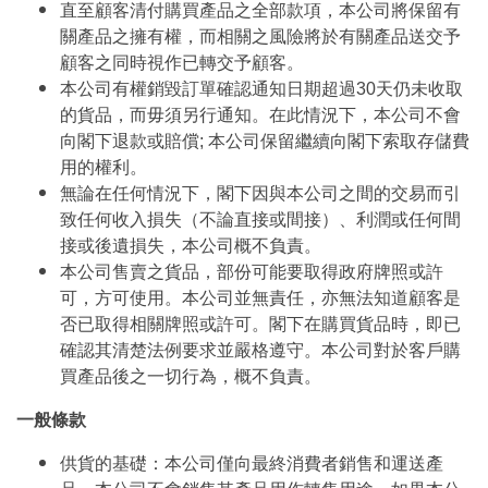
直至顧客清付購買產品之全部款項，本公司將保留有
關產品之擁有權，而相關之風險將於有關產品送交予
顧客之同時視作已轉交予顧客。
本公司有權銷毀訂單確認通知日期超過30天仍未收取
的貨品，而毋須另行通知。在此情況下，本公司不會
向閣下退款或賠償; 本公司保留繼續向閣下索取存儲費
用的權利。
無論在任何情況下，閣下因與本公司之間的交易而引
致任何收入損失（不論直接或間接）、利潤或任何間
接或後遺損失，本公司概不負責。
本公司售賣之貨品，部份可能要取得政府牌照或許
可，方可使用。本公司並無責任，亦無法知道顧客是
否已取得相關牌照或許可。閣下在購買貨品時，即已
確認其清楚法例要求並嚴格遵守。本公司對於客戶購
買產品後之一切行為，概不負責。
一般條款
供貨的基礎：本公司僅向最終消費者銷售和運送產