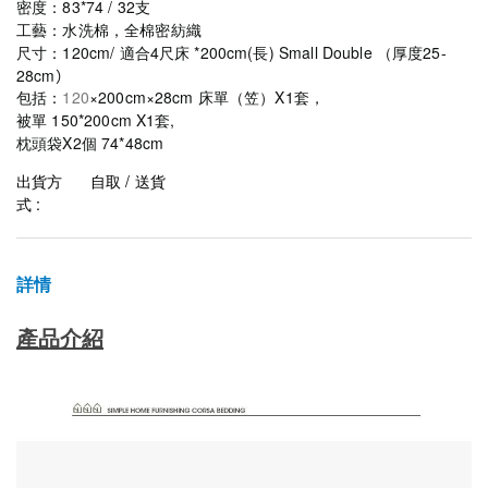
密度：83*74 / 32支
工藝：水洗棉，全棉密紡織
尺寸：120
cm/
適合4尺床 *200cm(長) Small Double （厚度
25-
28cm
）
包括：
120
×200cm×28cm 床單（笠）X1套，
被單 150*200cm X1套,
枕頭袋X2個 74*48cm
出貨方
自取 / 送貨
式 :
詳情
產品介紹