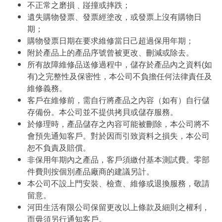
不正常之磨損﹑踫撞或摔跌；
遺失購物發票、發票經塗改，或發票上沒有購物日
期；
購物發票日期在要求維修當日己超過保用年期；
附於產品上的產品序號曾被更改、刪減或除去。
所有故障維修品送修過程中，儲存於產品內之資料(如
有)之完整性及保密性，本公司不負擔任何法律責任及
維修義務。
客戶在維修前，需自行將產品之內容（如有）自行儲
存備份。本公司並不提供拷貝或儲存服務。
於修理時，產品儲存之內容可能被刪除，本公司將不
會預先通知客戶。對於因而引致資料之損失，本公司
恕不負責及賠償。
非保用年期內之產品，客戶須繳付基本測試費。零部
件費則按個別產品廠商的建議另計。
本公司不設上門安裝、檢查、維修或退換服務，敬請
留意。
河田生活有限公司保留更改以上條款及細則之權利，
而毋須另行通知客戶。