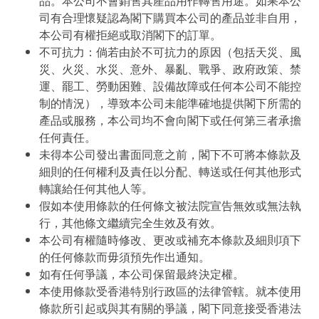
品。本公司不會銷售其產品用作轉售用途。如果本公
司有合理懷疑認為閣下購買本公司的產品並非自用，
本公司有權拒絕或取消閣下的訂單。
不可抗力：倘若由於不可抗力的原因（包括天災、風
災、火災、水災、意外、暴亂、戰爭、政府政策、禁
運、罷工、勞動困難、設備故障或任何本公司不能控
制的情況），導致本公司未能準確地提供閣下所需的
產品或服務，本公司均不會向閣下或任何第三者承擔
任何責任。
未得本公司發出書面同意之前，閣下不可將本條款及
細則的任何權利及責任以分配、轉送或任何其他形式
轉讓給任何其他人等。
假如本使用條款的任何條文被法院宣告無效或無法執
行，其他條文繼續完全生效及有效。
本公司有權隨時修改、更改或補充本條款及細則項下
的任何條款而毋須預先作出通知。
如有任何爭議，本公司保留最終決定權。
本使用條款受香港特別行政區的法律管轄。就本使用
條款所引起或與其有關的爭議，閣下同意接受香港法