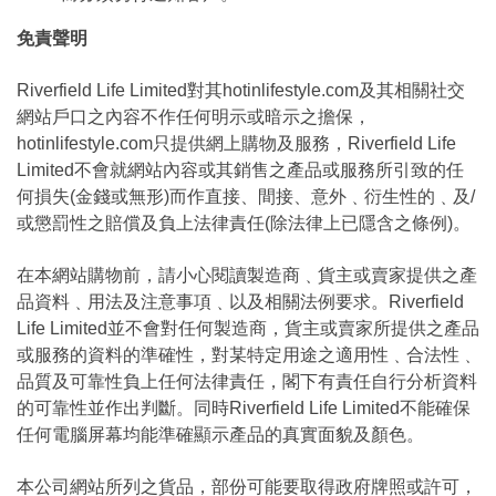
免責聲明
Riverfield Life Limited對其hotinlifestyle.com及其相關社交
網站戶口之內容不作任何明示或暗示之擔保，
hotinlifestyle.com只提供網上購物及服務，Riverfield Life
Limited不會就網站內容或其銷售之產品或服務所引致的任
何損失(金錢或無形)而作直接、間接、意外﹑衍生性的﹑及/
或懲罰性之賠償及負上法律責任(除法律上已隱含之條例)。
在本網站購物前，請小心閱讀製造商﹑貨主或賣家提供之產
品資料﹑用法及注意事項﹑以及相關法例要求。Riverfield
Life Limited並不會對任何製造商，貨主或賣家所提供之產品
或服務的資料的準確性，對某特定用途之適用性﹑合法性﹑
品質及可靠性負上任何法律責任，閣下有責任自行分析資料
的可靠性並作出判斷。同時Riverfield Life Limited不能確保
任何電腦屏幕均能準確顯示產品的真實面貌及顏色。
本公司網站所列之貨品，部份可能要取得政府牌照或許可，