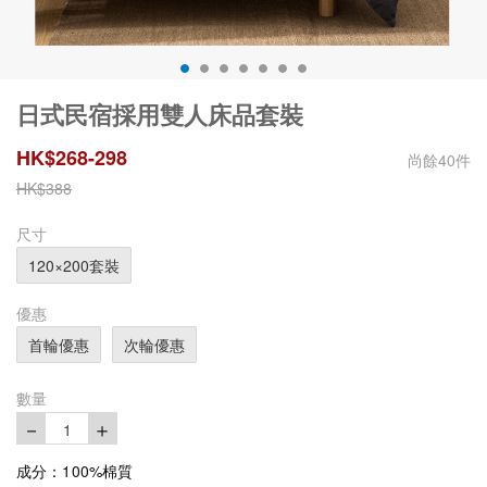
日式民宿採用雙人床品套裝
HK$
268
-
298
尚餘
40
件
HK$
388
尺寸
120×200套裝
優惠
首輪優惠
次輪優惠
數量
－
＋
1
成分：100%棉質