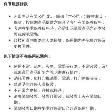
保養服務條款
河田生活有限公司 (以下簡稱「本公司」) 將根據以下
條款，按個別產品提供六個月至壹年有限保養服務：
客戶在要求保養服務時，必需出示購買產品之正本發
票或確認電郵。
經技術員判斷為非人為損壞，保用期內將免費維修及
更換零件。
以下情形不在保用範圍內：
使用不當、疏忽、火災、電擊等行為，不當改裝，及/
或未遵照產品所附之說明書進行操作；
消耗零件，如打印機油墨、電池﹑打印便條等等；
曾遭受非維修人員拆裝；
不正常之磨損﹑踫撞或摔跌；
遺失購物發票、發票經塗改，或發票上沒有購物日
期；
購物發票日期在要求維修當日己超過保用年期；