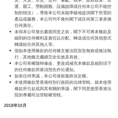
災、火災、水災、意外、暴亂、戰爭、政府政策、禁
運、罷工、勞動困難、設備故障或任何本公司不能控
制的情況），導致本公司未能準確地提供閣下所需的
產品或服務，本公司均不會向閣下或任何第三者承擔
任何責任。
未得本公司發出書面同意之前，閣下不可將本條款及
細則的任何權利及責任以分配、轉送或任何其他形式
轉讓給任何其他人等。
假如本使用條款的任何條文被法院宣告無效或無法執
行，其他條文繼續完全生效及有效。
本公司有權隨時修改、更改或補充本條款及細則項下
的任何條款而毋須預先作出通知。
如有任何爭議，本公司保留最終決定權。
本使用條款受香港特別行政區的法律管轄。就本使用
條款所引起或與其有關的爭議，閣下同意接受香港法
院的專屬司法管轄權管轄。
2018年10月