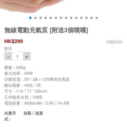
無線電動充氣泵 [附送3個噴嘴]
HK$
299
尚餘
50
件
數量
－
＋
1
重量：380g
最大功率：60W
USB充電：5V / 2A + 12V車用充電器
輸出風量：400L / M
尺寸：115 * 71 * 63mm
工作噪音分貝：70dB
電池容量：4000mAh / 3.6V / 14.4W
出貨方
自取 / 送貨
式 :