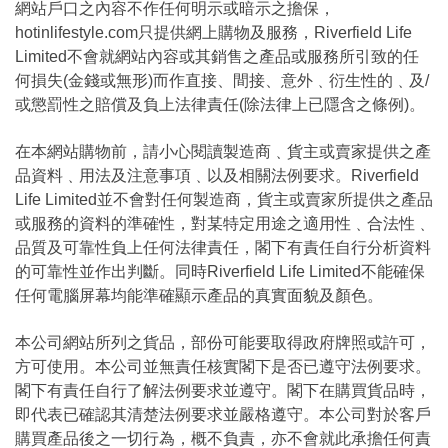
網站戶口之內容不作任何明示或暗示之擔保，
hotinlifestyle.com只提供網上購物及服務，Riverfield Life
Limited不會就網站內容或其銷售之產品或服務所引致的任
何損失(金錢或無形)而作直接、間接、意外﹑衍生性的﹑及/
或懲罰性之賠償及負上法律責任(除法律上已隱含之條例)。
在本網站購物前，請小心閱讀製造商﹑貨主或賣家提供之產
品資料﹑用法及注意事項﹑以及相關法例要求。Riverfield
Life Limited並不會對任何製造商，貨主或賣家所提供之產品
或服務的資料的準確性，對某特定用途之適用性﹑合法性﹑
品質及可靠性負上任何法律責任，閣下有責任自行分析資料
的可靠性並作出判斷。同時Riverfield Life Limited不能確保
任何電腦屏幕均能準確顯示產品的真實面貌及顏色。
本公司網站所列之貨品，部份可能要取得政府牌照或許可，
方可使用。本公司並無責任核實閣下是否已遵守法例要求。
閣下有責任自行了解法例要求並遵守。閣下在購買貨品時，
即代表已確認其清楚法例要求並嚴格遵守。本公司對於客戶
購買產品後之一切行為，概不負責，亦不會就此承擔任何責