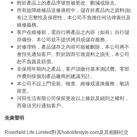
附於產品上的產品序號曾被更改、刪減或除去。
所有故障維修品送修過程中，儲存於產品內之資料(如
有)之完整性及保密性，本公司不負擔任何法律責任及
維修義務。
客戶在維修前，需自行將產品之內容（如有）自行儲
存備份。本公司並不提供拷貝或儲存服務。
於修理時，產品儲存之內容可能被刪除，本公司將不
會預先通知客戶。對於因而引致資料之損失，本公司
恕不負責及賠償。
非保用年期內之產品，客戶須繳付基本測試費。零部
件費則按個別產品廠商的建議另計。
本公司不設上門安裝、檢查、維修或退換服務，敬請
留意。
河田生活有限公司保留更改以上條款及細則之權利，
而毋須另行通知客戶。
免責聲明
Riverfield Life Limited對其hotinlifestyle.com及其相關社交