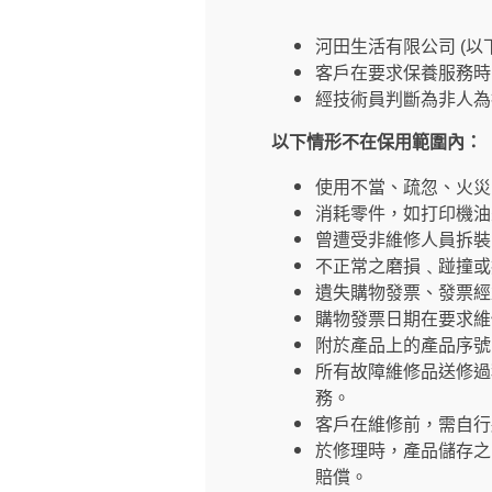
河田生活有限公司 (
客戶在要求保養服務時
經技術員判斷為非人為
以下情形不在保用範圍內：
使用不當、疏忽、火災
消耗零件，如打印機油
曾遭受非維修人員拆裝
不正常之磨損﹑踫撞或
遺失購物發票、發票經
購物發票日期在要求維
附於產品上的產品序號
所有故障維修品送修過
務。
客戶在維修前，需自行
於修理時，產品儲存之
賠償。