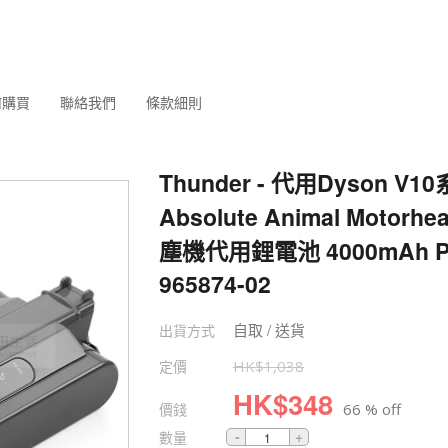
何購買
聯絡我們
條款細則
Thunder - 代用Dyson V10系
Absolute Animal Motorh
塵機代用鋰電池 4000mAh Pa
965874-02
自取 / 送貨
出貨方式
定價
HK$
1,038
HK$
348
價錢
66 % off
數量