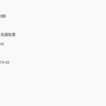
3分鐘）
過熱 保護裝置
d)
4-02