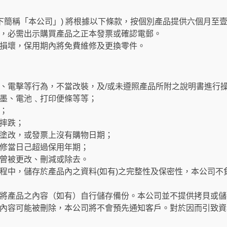
以下簡稱「本公司」) 將根據以下條款，按個別產品提供六個月至
，必需出示購買產品之正本發票或確認電郵。
損壞，保用期內將免費維修及更換零件。
、電擊等行為，不當改裝，及/或未遵照產品所附之說明書進行
墨、電池﹑打印便條等等；
；
摔跌；
塗改，或發票上沒有購物日期；
修當日己超過保用年期；
曾被更改、刪減或除去。
程中，儲存於產品內之資料(如有)之完整性及保密性，本公司不
將產品之內容（如有）自行儲存備份。本公司並不提供拷貝或儲
內容可能被刪除，本公司將不會預先通知客戶。對於因而引致資