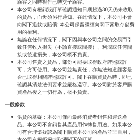
顧客之同時視作已轉交予顧客。
本公司有權銷毀訂單確認通知日期超過30天仍未收取
的貨品，而毋須另行通知。在此情況下，本公司不會
向閣下退款或賠償; 本公司保留繼續向閣下索取存儲費
用的權利。
無論在任何情況下，閣下因與本公司之間的交易而引
致任何收入損失（不論直接或間接）、利潤或任何間
接或後遺損失，本公司概不負責。
本公司售賣之貨品，部份可能要取得政府牌照或許
可，方可使用。本公司並無責任，亦無法知道顧客是
否已取得相關牌照或許可。閣下在購買貨品時，即已
確認其清楚法例要求並嚴格遵守。本公司對於客戶購
買產品後之一切行為，概不負責。
一般條款
供貨的基礎：本公司僅向最終消費者銷售和運送產
品。本公司不會銷售其產品用作轉售用途。如果本公
司有合理懷疑認為閣下購買本公司的產品並非自用，
本公司有權拒絕或取消閣下的訂單。