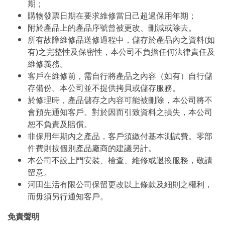
期；
購物發票日期在要求維修當日己超過保用年期；
附於產品上的產品序號曾被更改、刪減或除去。
所有故障維修品送修過程中，儲存於產品內之資料(如
有)之完整性及保密性，本公司不負擔任何法律責任及
維修義務。
客戶在維修前，需自行將產品之內容（如有）自行儲
存備份。本公司並不提供拷貝或儲存服務。
於修理時，產品儲存之內容可能被刪除，本公司將不
會預先通知客戶。對於因而引致資料之損失，本公司
恕不負責及賠償。
非保用年期內之產品，客戶須繳付基本測試費。零部
件費則按個別產品廠商的建議另計。
本公司不設上門安裝、檢查、維修或退換服務，敬請
留意。
河田生活有限公司保留更改以上條款及細則之權利，
而毋須另行通知客戶。
免責聲明