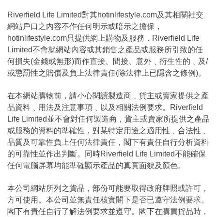
Riverfield Life Limited對其hotinlifestyle.com及其相關社交
網站戶口之內容不作任何明示或暗示之擔保，
hotinlifestyle.com只提供網上購物及服務，Riverfield Life
Limited不會就網站內容或其銷售之產品或服務所引致的任
何損失(金錢或無形)而作直接、間接、意外﹑衍生性的﹑及/
或懲罰性之賠償及負上法律責任(除法律上已隱含之條例)。
在本網站購物前，請小心閱讀製造商﹑貨主或賣家提供之產
品資料﹑用法及注意事項﹑以及相關法例要求。Riverfield
Life Limited並不會對任何製造商，貨主或賣家所提供之產品
或服務的資料的準確性，對某特定用途之適用性﹑合法性﹑
品質及可靠性負上任何法律責任，閣下有責任自行分析資料
的可靠性並作出判斷。同時Riverfield Life Limited不能確保
任何電腦屏幕均能準確顯示產品的真實面貌及顏色。
本公司網站所列之貨品，部份可能要取得政府牌照或許可，
方可使用。本公司並無責任核實閣下是否已遵守法例要求。
閣下有責任自行了解法例要求並遵守。閣下在購買貨品時，