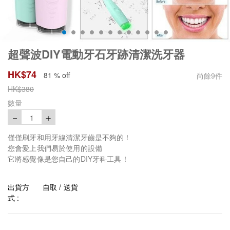
超聲波DIY電動牙石牙跡清潔洗牙器
HK$
74
81 % off
尚餘
9
件
HK$
380
數量
－
＋
1
僅僅刷牙和用牙線清潔牙齒是不夠的！
您會愛上我們易於使用的設備
它將感覺像是您自己的DIY牙科工具！
出貨方
自取 / 送貨
式 :