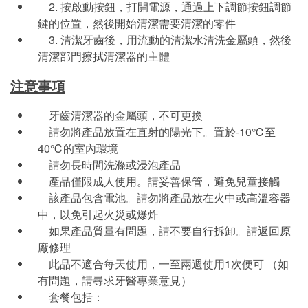
2. 按啟動按鈕，打開電源，通過上下調節按鈕調節
鍵的位置，然後開始清潔需要清潔的零件
3. 清潔牙齒後，用流動的清潔水清洗金屬頭，然後
清潔部門擦拭清潔器的主體
注意事項
牙齒清潔器的金屬頭，不可更換
請勿將產品放置在直射的陽光下。置於-10℃至
40℃的室內環境
請勿長時間洗滌或浸泡產品
產品僅限成人使用。請妥善保管，避免兒童接觸
該產品包含電池。請勿將產品放在火中或高溫容器
中，以免引起火災或爆炸
如果產品質量有問題，請不要自行拆卸。請返回原
廠修理
此品不適合每天使用，一至兩週使用1次便可 （如
有問題，請尋求牙醫專業意見）
套餐包括：