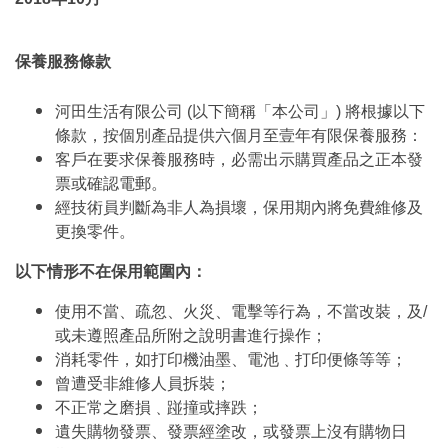
保養服務條款
河田生活有限公司 (以下簡稱「本公司」) 將根據以下
條款，按個別產品提供六個月至壹年有限保養服務：
客戶在要求保養服務時，必需出示購買產品之正本發
票或確認電郵。
經技術員判斷為非人為損壞，保用期內將免費維修及
更換零件。
以下情形不在保用範圍內：
使用不當、疏忽、火災、電擊等行為，不當改裝，及/
或未遵照產品所附之說明書進行操作；
消耗零件，如打印機油墨、電池﹑打印便條等等；
曾遭受非維修人員拆裝；
不正常之磨損﹑踫撞或摔跌；
遺失購物發票、發票經塗改，或發票上沒有購物日