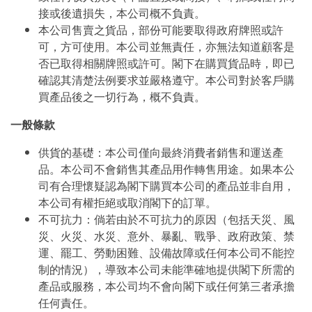
接或後遺損失，本公司概不負責。
本公司售賣之貨品，部份可能要取得政府牌照或許
可，方可使用。本公司並無責任，亦無法知道顧客是
否已取得相關牌照或許可。閣下在購買貨品時，即已
確認其清楚法例要求並嚴格遵守。本公司對於客戶購
買產品後之一切行為，概不負責。
一般條款
供貨的基礎：本公司僅向最終消費者銷售和運送產
品。本公司不會銷售其產品用作轉售用途。如果本公
司有合理懷疑認為閣下購買本公司的產品並非自用，
本公司有權拒絕或取消閣下的訂單。
不可抗力：倘若由於不可抗力的原因（包括天災、風
災、火災、水災、意外、暴亂、戰爭、政府政策、禁
運、罷工、勞動困難、設備故障或任何本公司不能控
制的情況），導致本公司未能準確地提供閣下所需的
產品或服務，本公司均不會向閣下或任何第三者承擔
任何責任。