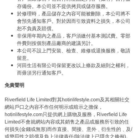
存備份。本公司並不提供拷貝或儲存服務。
於修理時，產品儲存之內容可能被刪除，本公司將不
會預先通知客戶。對於因而引致資料之損失，本公司
恕不負責及賠償。
非保用年期內之產品，客戶須繳付基本測試費。零部
件費則按個別產品廠商的建議另計。
本公司不設上門安裝、檢查、維修或退換服務，敬請
留意。
河田生活有限公司保留更改以上條款及細則之權利，
而毋須另行通知客戶。
免責聲明
Riverfield Life Limited對其hotinlifestyle.com及其相關社交
網站戶口之內容不作任何明示或暗示之擔保，
hotinlifestyle.com只提供網上購物及服務，Riverfield Life
Limited不會就網站內容或其銷售之產品或服務所引致的任
何損失(金錢或無形)而作直接、間接、意外﹑衍生性的﹑及/
或懲罰性之賠償及負上法律責任(除法律上已隱含之條例)。