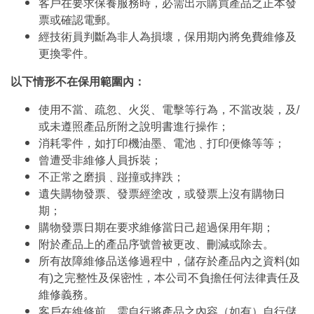
客戶在要求保養服務時，必需出示購買產品之正本發
票或確認電郵。
經技術員判斷為非人為損壞，保用期內將免費維修及
更換零件。
以下情形不在保用範圍內：
使用不當、疏忽、火災、電擊等行為，不當改裝，及/
或未遵照產品所附之說明書進行操作；
消耗零件，如打印機油墨、電池﹑打印便條等等；
曾遭受非維修人員拆裝；
不正常之磨損﹑踫撞或摔跌；
遺失購物發票、發票經塗改，或發票上沒有購物日
期；
購物發票日期在要求維修當日己超過保用年期；
附於產品上的產品序號曾被更改、刪減或除去。
所有故障維修品送修過程中，儲存於產品內之資料(如
有)之完整性及保密性，本公司不負擔任何法律責任及
維修義務。
客戶在維修前，需自行將產品之內容（如有）自行儲