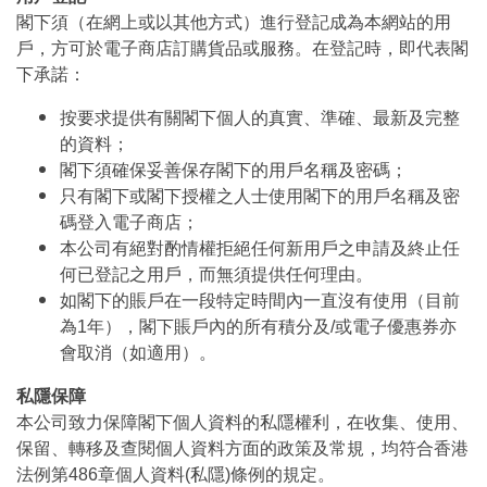
閣下須（在網上或以其他方式）進行登記成為本網站的用
戶，方可於電子商店訂購貨品或服務。在登記時，即代表閣
下承諾：
按要求提供有關閣下個人的真實、準確、最新及完整
的資料；
閣下須確保妥善保存閣下的用戶名稱及密碼；
只有閣下或閣下授權之人士使用閣下的用戶名稱及密
碼登入電子商店；
本公司有絕對酌情權拒絕任何新用戶之申請及終止任
何已登記之用戶，而無須提供任何理由。
如閣下的賬戶在一段特定時間內一直沒有使用（目前
為1年），閣下賬戶內的所有積分及/或電子優惠券亦
會取消（如適用）。
私隱保障
本公司致力保障閣下個人資料的私隱權利，在收集、使用、
保留、轉移及查閱個人資料方面的政策及常規，均符合香港
法例第486章個人資料(私隱)條例的規定。