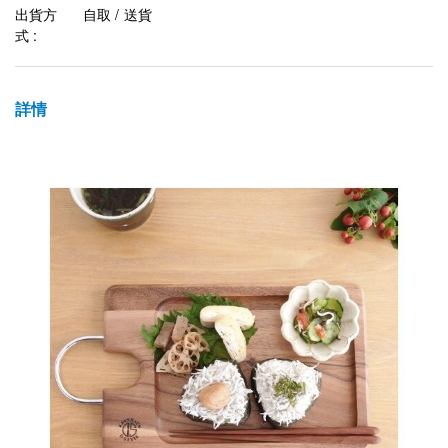
出貨方
自取 / 送貨
式 :
詳情