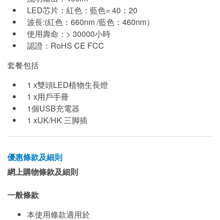
LED芯片：紅色：藍色= 40：20
波長:(紅色：660nm /藍色：460nm）
使用壽命：> 30000小時
認證：RoHS CE FCC
套餐包括
1 x雙頭LED植物生長燈
1 x用戶手冊
1個USB充電器
1 xUK/HK 三脚插
優惠條款及細則
網上購物條款及細則
一般條款
本使用條款適用於