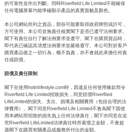
的可靠性並作出判斷。同時Riverfield Life Limited不能確保
任何電腦屏幕均能準確顯示產品的真實面貌及顏色。
本公司網站所列之貨品，部份可能要取得政府牌照或許可，
方可使用。本公司並無責任核實閣下是否已遵守法例要求。
閣下有責任自行了解法例要求並遵守。閣下在購買貨品時，
即代表已確認其清楚法例要求並嚴格遵守。本公司對於客戶
購買產品後之一切行為，概不負責，亦不會就此承擔任何責
任或賠償。
賠償及責任限制
閣下在使用hotinlifestyle.com時，因違反任何使用條款而令
Riverfield Life Limited招致損失，同意賠償Riverfiled
LifeLimited的損失、支出、損壞及相關費用（包括合理的法
律費用）。閣下同意Riverfield Life Limited不會為閣下因使
用本網站而招致的損失負上任何法律責任，閣下亦同意在追
究Riverfield LifeLimited法律責任時所索償之金額，不會超
過閣下在購買有關產品或服務所付出的金額。