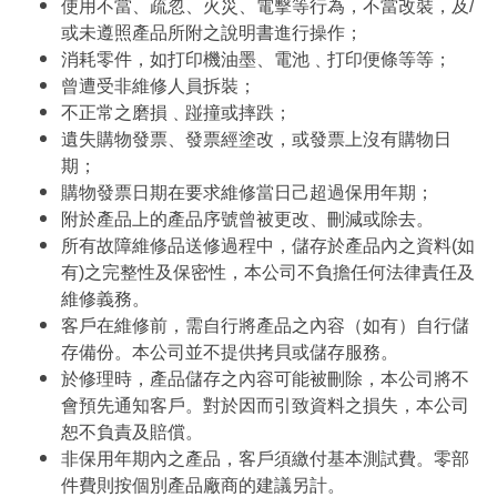
使用不當、疏忽、火災、電擊等行為，不當改裝，及/
或未遵照產品所附之說明書進行操作；
消耗零件，如打印機油墨、電池﹑打印便條等等；
曾遭受非維修人員拆裝；
不正常之磨損﹑踫撞或摔跌；
遺失購物發票、發票經塗改，或發票上沒有購物日
期；
購物發票日期在要求維修當日己超過保用年期；
附於產品上的產品序號曾被更改、刪減或除去。
所有故障維修品送修過程中，儲存於產品內之資料(如
有)之完整性及保密性，本公司不負擔任何法律責任及
維修義務。
客戶在維修前，需自行將產品之內容（如有）自行儲
存備份。本公司並不提供拷貝或儲存服務。
於修理時，產品儲存之內容可能被刪除，本公司將不
會預先通知客戶。對於因而引致資料之損失，本公司
恕不負責及賠償。
非保用年期內之產品，客戶須繳付基本測試費。零部
件費則按個別產品廠商的建議另計。