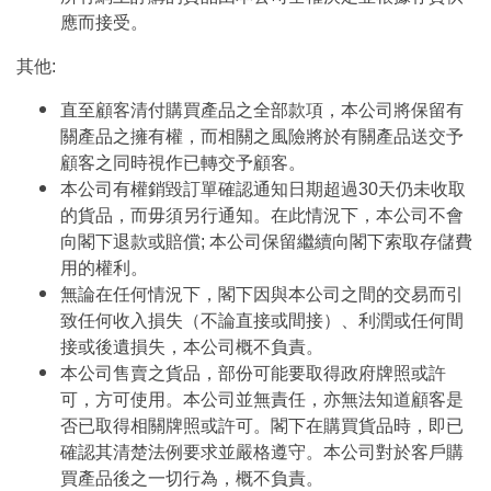
應而接受。
其他:
直至顧客清付購買產品之全部款項，本公司將保留有
關產品之擁有權，而相關之風險將於有關產品送交予
顧客之同時視作已轉交予顧客。
本公司有權銷毀訂單確認通知日期超過30天仍未收取
的貨品，而毋須另行通知。在此情況下，本公司不會
向閣下退款或賠償; 本公司保留繼續向閣下索取存儲費
用的權利。
無論在任何情況下，閣下因與本公司之間的交易而引
致任何收入損失（不論直接或間接）、利潤或任何間
接或後遺損失，本公司概不負責。
本公司售賣之貨品，部份可能要取得政府牌照或許
可，方可使用。本公司並無責任，亦無法知道顧客是
否已取得相關牌照或許可。閣下在購買貨品時，即已
確認其清楚法例要求並嚴格遵守。本公司對於客戶購
買產品後之一切行為，概不負責。