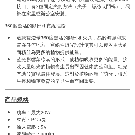
接口。有3種固定夾的方法（夾子，螺絲或鬥桿）。易
於在家里或辦公室安裝。
360度靈活的頸部和寬線性燈：
這款雙燈帶360度靈活的頸部和夾具，易於調節和放
置在任何地方。寬線性燈光設計使其可以覆蓋更大的
面積並為更多的植物提供能量。
藍光影響葉綠素的形成，使植物吸收更多的能量。接
收大量藍光的植物會生長出堅固健康的莖和葉。紅光
有助於實現最佳發展。這對於植物的種子萌發，根系
生長和鱗莖發育的早期生命至關重要。
產品規格
功率：最大20W
材質：PC +鋁
輸入電壓：5V
流明輸出：400lm