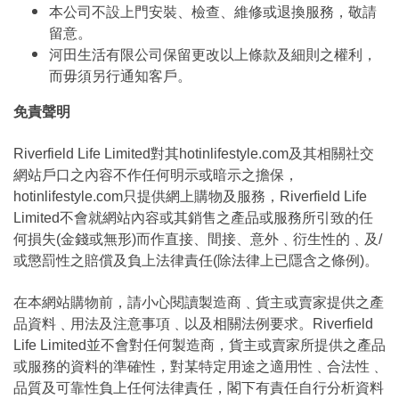
本公司不設上門安裝、檢查、維修或退換服務，敬請
留意。
河田生活有限公司保留更改以上條款及細則之權利，
而毋須另行通知客戶。
免責聲明
Riverfield Life Limited對其hotinlifestyle.com及其相關社交
網站戶口之內容不作任何明示或暗示之擔保，
hotinlifestyle.com只提供網上購物及服務，Riverfield Life
Limited不會就網站內容或其銷售之產品或服務所引致的任
何損失(金錢或無形)而作直接、間接、意外﹑衍生性的﹑及/
或懲罰性之賠償及負上法律責任(除法律上已隱含之條例)。
在本網站購物前，請小心閱讀製造商﹑貨主或賣家提供之產
品資料﹑用法及注意事項﹑以及相關法例要求。Riverfield
Life Limited並不會對任何製造商，貨主或賣家所提供之產品
或服務的資料的準確性，對某特定用途之適用性﹑合法性﹑
品質及可靠性負上任何法律責任，閣下有責任自行分析資料