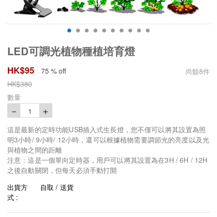
LED可調光植物種植培育燈
HK$
95
75 % off
尚餘
8
件
HK$
380
數量
－
＋
1
這是最新的定時功能USB插入式生長燈，您不僅可以將其設置為照
明3小時/ 9小時/ 12小時，還可以根據植物需要調節光的亮度以及光
與植物之間的距離
注意：這是一個單向定時器，用戶可以將其設置為在3H / 6H / 12H
之後自動關閉，但每天必須手動打開
出貨方
自取 / 送貨
式 :