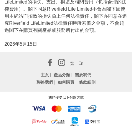
LifeLimited的損失、支出、損壞及相關費用（包括合理的法
律費用）。閣下同意Riverfield Life Limited不會為閣下因使
用本網站而招致的損失負上任何法律責任，閣下亦同意在追
究Riverfield LifeLimited法律責任時所索償之金額，不會超
過閣下在購買有關產品或服務所付出的金額。
2026年5月15日
繁
En
主頁
|
產品分類
|
關於我們
聯絡我們
|
如何購買
|
條款細則
我們接受以下付款方式