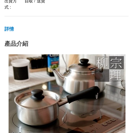
出貨方
自取 / 送貨
式 :
詳情
產品介紹