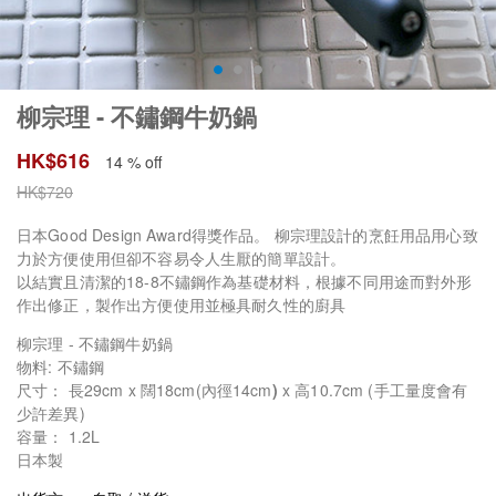
柳宗理 - 不鏽鋼牛奶鍋
HK$
616
14 % off
HK$
720
日本Good Design Award得獎作品。 柳宗理設計的烹飪用品用心致
力於方便使用但卻不容易令人生厭的簡單設計。
以結實且清潔的18-8不鏽鋼作為基礎材料，根據不同用途而對外形
作出修正，製作出方便使用並極具耐久性的廚具
柳宗理 - 不鏽鋼牛奶鍋
物料: 不鏽鋼
尺寸： 長29cm x 闊18cm(內徑14cm
)
x 高10.7cm (手工量度會有
少許差異)
容量： 1.2L
日本製