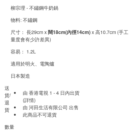
柳宗理 - 不鏽鋼牛奶鍋
物料: 不鏽鋼
尺寸： 長29cm x
闊
18cm(內徑14cm)
x 高10.7cm (手工
量度會有少許差異)
容易： 1.2L
適用於明火、電陶爐
日本製造
送
由 香港電視 1 - 4 日內出貨
貨/
(詳情)
退
由 河田生活有限公司 出售
貨
此商品不可退貨
數量