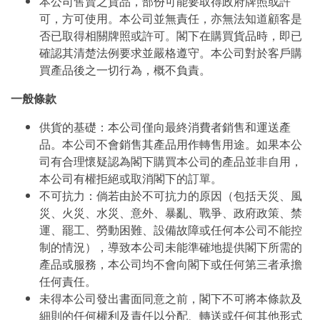
本公司售賣之貨品，部份可能要取得政府牌照或許
可，方可使用。本公司並無責任，亦無法知道顧客是
否已取得相關牌照或許可。閣下在購買貨品時，即已
確認其清楚法例要求並嚴格遵守。本公司對於客戶購
買產品後之一切行為，概不負責。
一般條款
供貨的基礎：本公司僅向最終消費者銷售和運送產
品。本公司不會銷售其產品用作轉售用途。如果本公
司有合理懷疑認為閣下購買本公司的產品並非自用，
本公司有權拒絕或取消閣下的訂單。
不可抗力：倘若由於不可抗力的原因（包括天災、風
災、火災、水災、意外、暴亂、戰爭、政府政策、禁
運、罷工、勞動困難、設備故障或任何本公司不能控
制的情況），導致本公司未能準確地提供閣下所需的
產品或服務，本公司均不會向閣下或任何第三者承擔
任何責任。
未得本公司發出書面同意之前，閣下不可將本條款及
細則的任何權利及責任以分配、轉送或任何其他形式