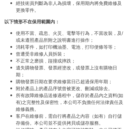
經技術員判斷為非人為損壞，保用期內將免費維修及
更換零件。
以下情形不在保用範圍內：
使用不當、疏忽、火災、電擊等行為，不當改裝，及/
或未遵照產品所附之說明書進行操作；
消耗零件，如打印機油墨、電池﹑打印便條等等；
曾遭受非維修人員拆裝；
不正常之磨損﹑踫撞或摔跌；
遺失購物發票、發票經塗改，或發票上沒有購物日
期；
購物發票日期在要求維修當日己超過保用年期；
附於產品上的產品序號曾被更改、刪減或除去。
所有故障維修品送修過程中，儲存於產品內之資料(如
有)之完整性及保密性，本公司不負擔任何法律責任及
維修義務。
客戶在維修前，需自行將產品之內容（如有）自行儲
存備份。本公司並不提供拷貝或儲存服務。