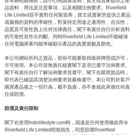
在本網站購物前，請小心閱讀製造商﹑貨主或賣家提供之產
品資料﹑用法及注意事項﹑以及相關法例要求。Riverfield
Life Limited並不會對任何製造商，貨主或賣家所提供之產品
或服務的資料的準確性，對某特定用途之適用性﹑合法性﹑
品質及可靠性負上任何法律責任，閣下有責任自行分析資料
的可靠性並作出判斷。同時Riverfield Life Limited不能確保
任何電腦屏幕均能準確顯示產品的真實面貌及顏色。
本公司網站所列之貨品，部份可能要取得政府牌照或許可，
方可使用。本公司並無責任核實閣下是否已遵守法例要求。
閣下有責任自行了解法例要求並遵守。閣下在購買貨品時，
即代表已確認其清楚法例要求並嚴格遵守。本公司對於客戶
購買產品後之一切行為，概不負責，亦不會就此承擔任何責
任或賠償。
賠償及責任限制
閣下在使用hotinlifestyle.com時，因違反任何使用條款而令
Riverfield Life Limited招致損失，同意賠償Riverfiled