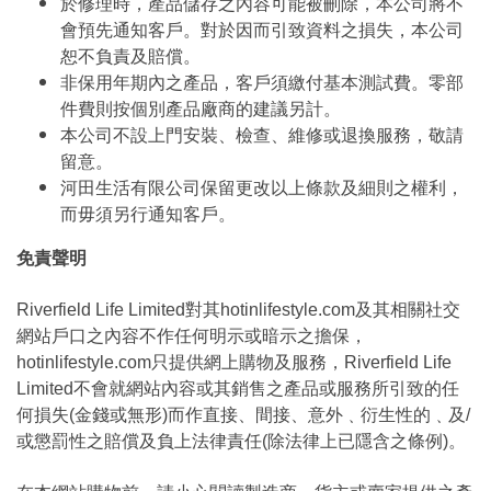
於修理時，產品儲存之內容可能被刪除，本公司將不
會預先通知客戶。對於因而引致資料之損失，本公司
恕不負責及賠償。
非保用年期內之產品，客戶須繳付基本測試費。零部
件費則按個別產品廠商的建議另計。
本公司不設上門安裝、檢查、維修或退換服務，敬請
留意。
河田生活有限公司保留更改以上條款及細則之權利，
而毋須另行通知客戶。
免責聲明
Riverfield Life Limited對其hotinlifestyle.com及其相關社交
網站戶口之內容不作任何明示或暗示之擔保，
hotinlifestyle.com只提供網上購物及服務，Riverfield Life
Limited不會就網站內容或其銷售之產品或服務所引致的任
何損失(金錢或無形)而作直接、間接、意外﹑衍生性的﹑及/
或懲罰性之賠償及負上法律責任(除法律上已隱含之條例)。