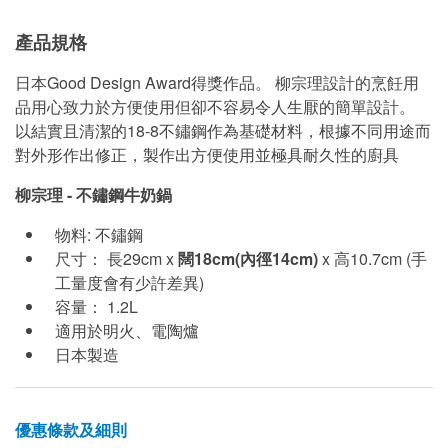
產品規格
日本Good Design Award得獎作品。 柳宗理設計的烹飪用
品用心致力於方便使用但卻不容易令人生厭的簡單設計。
以結實且清潔的18-8不鏽鋼作為基礎材料，根據不同用途而
對外形作出修正，製作出方便使用並極具耐久性的廚具
柳宗理 - 不鏽鋼牛奶鍋
物料: 不鏽鋼
尺寸： 長29cm x
闊
18cm(內徑14cm)
x 高10.7cm (手
工量度會有少許差異)
容量： 1.2L
適用於明火、電陶爐
日本製造
優惠條款及細則