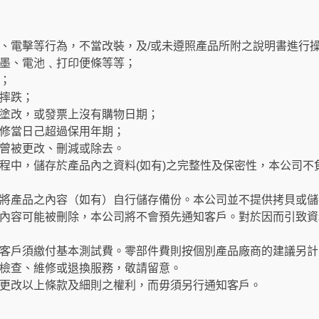
、電擊等行為，不當改裝，及/或未遵照產品所附之說明書進行
墨、電池﹑打印便條等等；
；
摔跌；
塗改，或發票上沒有購物日期；
修當日己超過保用年期；
曾被更改、刪減或除去。
程中，儲存於產品內之資料(如有)之完整性及保密性，本公司不
將產品之內容（如有）自行儲存備份。本公司並不提供拷貝或儲
內容可能被刪除，本公司將不會預先通知客戶。對於因而引致資
客戶須繳付基本測試費。零部件費則按個別產品廠商的建議另計
檢查、維修或退換服務，敬請留意。
更改以上條款及細則之權利，而毋須另行通知客戶。