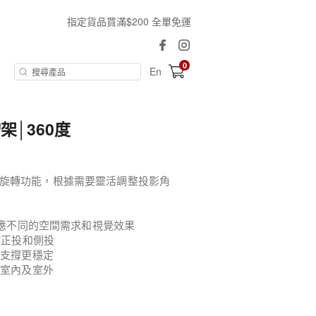
指定貨品買滿$200 全單免運
0
En
│360度
旋轉功能，根據需要靈活調整投影角
適應不同的空間需求和視覺效果
撐正投和側投
令支撐更穩定
用室內及室外