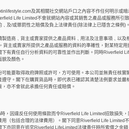
ted對其hotinlifestyle.com及其相關社交網站戶口之內容不作任何明示或暗示之
field Life Limited不會就網站內容或其銷售之產品或服務
﹑及/或懲罰性之賠償及負上法律責任(除法律上已隱含之條例)
造商﹑貨主或賣家提供之產品資料﹑用法及注意事項﹑以及相關法例要求。
製造商，貨主或賣家所提供之產品或服務的資料的準確性，對某特定
責任自行分析資料的可靠性並作出判斷。同時Riverfield Life
面貌及顏色。
份可能要取得政府牌照或許可，方可使用。本公司並無責任核實
並遵守。閣下在購買貨品時，即代表已確認其清楚法例要求並嚴
責，亦不會就此承擔任何責任或賠償。
om時，因違反任何使用條款而令Riverfield Life Limited招致損失，同意賠
包括合理的法律費用）。閣下同意Riverfield Life Limi
同意在追究Riverfield LifeLimited法律責任時所索償