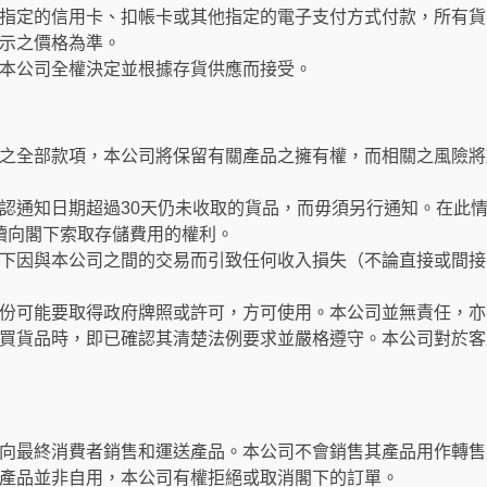
指定的信用卡、扣帳卡或其他指定的電子支付方式付款，所有貨
示之價格為準。
本公司全權決定並根據存貨供應而接受。
之全部款項，本公司將保留有關產品之擁有權，而相關之風險將
認通知日期超過30天仍未收取的貨品，而毋須另行通知。在此
繼續向閣下索取存儲費用的權利。
下因與本公司之間的交易而引致任何收入損失（不論直接或間接
份可能要取得政府牌照或許可，方可使用。本公司並無責任，亦
買貨品時，即已確認其清楚法例要求並嚴格遵守。本公司對於客
向最終消費者銷售和運送產品。本公司不會銷售其產品用作轉售
產品並非自用，本公司有權拒絕或取消閣下的訂單。