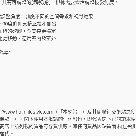
，具有可調整的旋轉功能，根據需要靈活調整投影角度。
，靈活調整角度，適應不同的空間需求和視覺效果
，90度俯仰支撐正投和側投
大面積的矽膠，令支撐更穩定
可隨處移動，適用室內及室外
為準*
://www.hotinlifestyle.com（「本網站」）及其關聯社
條款」）。閣下使用本網站的任何部份，即代表閣下已閱讀本使
商店上所列載的貨品有存貨供應。如任何貨品因缺貨而未能提供
替代。