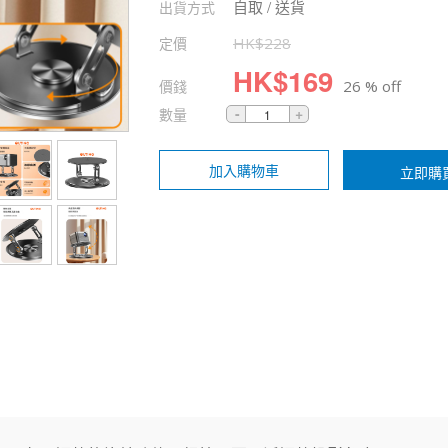
自取 / 送貨
出貨方式
定價
HK$
228
HK$
169
價錢
26 % off
數量
加入購物車
立即購