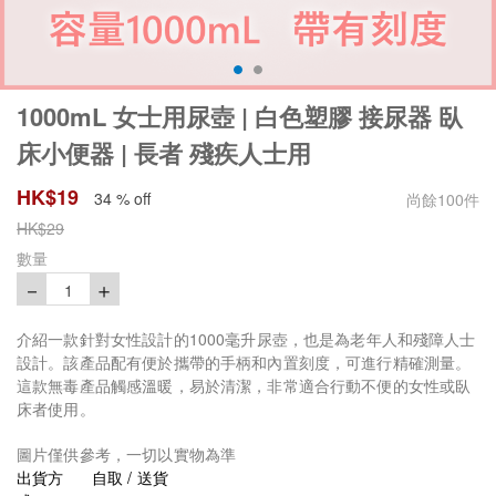
1000mL 女士用尿壺 | 白色塑膠 接尿器 臥
床小便器 | 長者 殘疾人士用
HK$
19
34 % off
尚餘
100
件
HK$
29
數量
－
＋
1
介紹一款針對女性設計的1000毫升尿壺，也是為老年人和殘障人士
設計。該產品配有便於攜帶的手柄和內置刻度，可進行精確測量。
這款無毒產品觸感溫暖，易於清潔，非常適合行動不便的女性或臥
床者使用。
圖片僅供參考，一切以實物為準
出貨方
自取 / 送貨