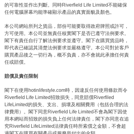
的可靠性並作出判斷。同時Riverfield Life Limited不能確保
任何電腦屏幕均能準確顯示產品的真實面貌及顏色。
本公司網站所列之貨品，部份可能要取得政府牌照或許可，
方可使用。本公司並無責任核實閣下是否已遵守法例要求。
閣下有責任自行了解法例要求並遵守。閣下在購買貨品時，
即代表已確認其清楚法例要求並嚴格遵守。本公司對於客戶
購買產品後之一切行為，概不負責，亦不會就此承擔任何責
任或賠償。
賠償及責任限制
閣下在使用hotinlifestyle.com時，因違反任何使用條款而令
Riverfield Life Limited招致損失，同意賠償Riverfiled
LifeLimited的損失、支出、損壞及相關費用（包括合理的法
律費用）。閣下同意Riverfield Life Limited不會為閣下因使
用本網站而招致的損失負上任何法律責任，閣下亦同意在追
究Riverfield LifeLimited法律責任時所索償之金額，不會超
過閣下在購買有關產品或服務所付出的金額。