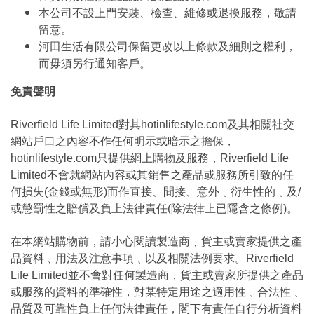
本公司不設上門安裝、檢查、維修或退換服務，敬請
留意。
河田生活有限公司保留更改以上條款及細則之權利，
而毋須另行通知客戶。
免責聲明
Riverfield Life Limited對其hotinlifestyle.com及其相關社交
網站戶口之內容不作任何明示或暗示之擔保，
hotinlifestyle.com只提供網上購物及服務，Riverfield Life
Limited不會就網站內容或其銷售之產品或服務所引致的任
何損失(金錢或無形)而作直接、間接、意外﹑衍生性的﹑及/
或懲罰性之賠償及負上法律責任(除法律上已隱含之條例)。
在本網站購物前，請小心閱讀製造商﹑貨主或賣家提供之產
品資料﹑用法及注意事項﹑以及相關法例要求。Riverfield
Life Limited並不會對任何製造商，貨主或賣家所提供之產品
或服務的資料的準確性，對某特定用途之適用性﹑合法性﹑
品質及可靠性負上任何法律責任，閣下有責任自行分析資料