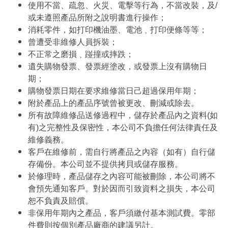
使用不當、疏忽、火災、電擊等行為，不當改裝，及/
或未遵照產品所附之說明書進行操作；
消耗零件，如打印機油墨、電池﹑打印便條等等；
曾遭受非維修人員拆裝；
不正常之磨損﹑踫撞或摔跌；
遺失購物發票、發票經塗改，或發票上沒有購物日
期；
購物發票日期在要求維修當日己超過保用年期；
附於產品上的產品序號曾被更改、刪減或除去。
所有故障維修品送修過程中，儲存於產品內之資料(如
有)之完整性及保密性，本公司不負擔任何法律責任及
維修義務。
客戶在維修前，需自行將產品之內容（如有）自行儲
存備份。本公司並不提供拷貝或儲存服務。
於修理時，產品儲存之內容可能被刪除，本公司將不
會預先通知客戶。對於因而引致資料之損失，本公司
恕不負責及賠償。
非保用年期內之產品，客戶須繳付基本測試費。零部
件費則按個別產品廠商的建議另計。