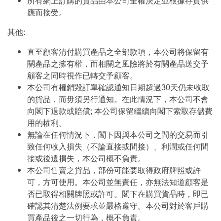
所有網上訂購的貨品由本公司全權決定並根據存貨供
應而接受。
其他:
直至顧客清付購買產品之全部款項，本公司將保留有
關產品之擁有權，而相關之風險將於有關產品送交予
顧客之同時視作已轉交予顧客。
本公司有權銷毀訂單確認通知日期超過30天仍未收取
的貨品，而毋須另行通知。在此情況下，本公司不會
向閣下退款或賠償; 本公司保留繼續向閣下索取存儲費
用的權利。
無論在任何情況下，閣下因與本公司之間的交易而引
致任何收入損失（不論直接或間接）、利潤或任何間
接或後遺損失，本公司概不負責。
本公司售賣之貨品，部份可能要取得政府牌照或許
可，方可使用。本公司並無責任，亦無法知道顧客是
否已取得相關牌照或許可。閣下在購買貨品時，即已
確認其清楚法例要求並嚴格遵守。本公司對於客戶購
買產品後之一切行為，概不負責。