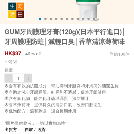
GUM牙周護理牙膏(120g)(日本平行進口)│
牙周護理防蛀│減輕口臭│香草清涼薄荷味
HK$
37
46 % off
尚餘
100
件
HK$
69
數量
－
＋
1
🌟含有有效的抗菌成分，幫助抑制牙齦炎和牙周病的細菌生長
🌟有助於減少牙齦腫脹、紅腫和不適感，促進牙齦健康
🌟含有氟化物，能強化牙齒琺瑯質，預防蛀牙
🌟香草薄荷味，提供持久的清新口氣，改善口腔衛生
🌟低泡配方，溫和刺激，適合長期使用
*圖片僅供參考，一切以實物為準*
出貨方
自取 / 送貨