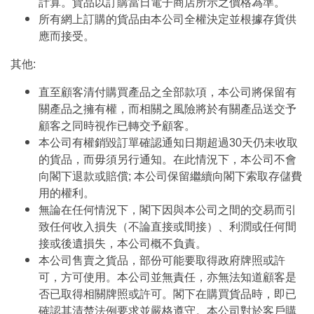
計算。貨品以訂購當日電子商店所示之價格為準。
所有網上訂購的貨品由本公司全權決定並根據存貨供
應而接受。
其他:
直至顧客清付購買產品之全部款項，本公司將保留有
關產品之擁有權，而相關之風險將於有關產品送交予
顧客之同時視作已轉交予顧客。
本公司有權銷毀訂單確認通知日期超過30天仍未收取
的貨品，而毋須另行通知。在此情況下，本公司不會
向閣下退款或賠償; 本公司保留繼續向閣下索取存儲費
用的權利。
無論在任何情況下，閣下因與本公司之間的交易而引
致任何收入損失（不論直接或間接）、利潤或任何間
接或後遺損失，本公司概不負責。
本公司售賣之貨品，部份可能要取得政府牌照或許
可，方可使用。本公司並無責任，亦無法知道顧客是
否已取得相關牌照或許可。閣下在購買貨品時，即已
確認其清楚法例要求並嚴格遵守。本公司對於客戶購