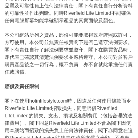
品質及可靠性負上任何法律責任，閣下有責任自行分析資料
的可靠性並作出判斷。同時Riverfield Life Limited不能確保
任何電腦屏幕均能準確顯示產品的真實面貌及顏色。
本公司網站所列之貨品，部份可能要取得政府牌照或許可，
方可使用。本公司並無責任核實閣下是否已遵守法例要求。
閣下有責任自行了解法例要求並遵守。閣下在購買貨品時，
即代表已確認其清楚法例要求並嚴格遵守。本公司對於客戶
購買產品後之一切行為，概不負責，亦不會就此承擔任何責
任或賠償。
賠償及責任限制
閣下在使用hotinlifestyle.com時，因違反任何使用條款而令
Riverfield Life Limited招致損失，同意賠償Riverfiled
LifeLimited的損失、支出、損壞及相關費用（包括合理的法
律費用）。閣下同意Riverfield Life Limited不會為閣下因使
用本網站而招致的損失負上任何法律責任，閣下亦同意在追
究Riverfield LifeLimited法律責任時所索償之金額，不會超