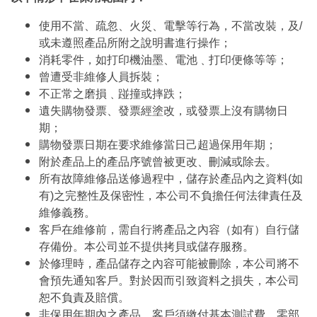
使用不當、疏忽、火災、電擊等行為，不當改裝，及/
或未遵照產品所附之說明書進行操作；
消耗零件，如打印機油墨、電池﹑打印便條等等；
曾遭受非維修人員拆裝；
不正常之磨損﹑踫撞或摔跌；
遺失購物發票、發票經塗改，或發票上沒有購物日
期；
購物發票日期在要求維修當日己超過保用年期；
附於產品上的產品序號曾被更改、刪減或除去。
所有故障維修品送修過程中，儲存於產品內之資料(如
有)之完整性及保密性，本公司不負擔任何法律責任及
維修義務。
客戶在維修前，需自行將產品之內容（如有）自行儲
存備份。本公司並不提供拷貝或儲存服務。
於修理時，產品儲存之內容可能被刪除，本公司將不
會預先通知客戶。對於因而引致資料之損失，本公司
恕不負責及賠償。
非保用年期內之產品，客戶須繳付基本測試費。零部