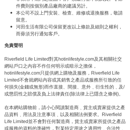
件費則按個別產品廠商的建議另計。
本公司不設上門安裝、檢查、維修或退換服務，敬請
留意。
河田生活有限公司保留更改以上條款及細則之權利，
而毋須另行通知客戶。
免責聲明
Riverfield Life Limited對其hotinlifestyle.com及其相關社交
網站戶口之內容不作任何明示或暗示之擔保，
hotinlifestyle.com只提供網上購物及服務，Riverfield Life
Limited不會就網站內容或其銷售之產品或服務所引致的任
何損失(金錢或無形)而作直接、間接、意外﹑衍生性的﹑及/
或懲罰性之賠償及負上法律責任(除法律上已隱含之條例)。
在本網站購物前，請小心閱讀製造商﹑貨主或賣家提供之產
品資料﹑用法及注意事項﹑以及相關法例要求。Riverfield
Life Limited並不會對任何製造商，貨主或賣家所提供之產品
或服務的資料的準確性，對某特定用途之適用性﹑合法性﹑