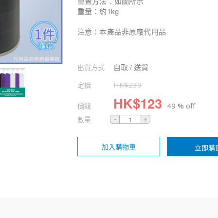
重置方法：如圖所示
重量：約1kg
注意：本產品非原廠代用品
自取 / 送貨
出貨方式
定價
HK$
239
HK$
123
價錢
49 % off
數量
加入購物車
立即購