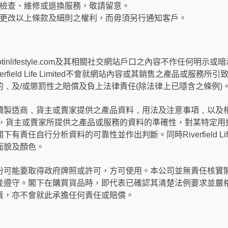
檢查、維修或退換服務，敬請留意。
更改以上條款及細則之權利，而毋須另行通知客戶。
ted對其hotinlifestyle.com及其相關社交網站戶口之內容不作任何明示或暗示之
field Life Limited不會就網站內容或其銷售之產品或服務
﹑及/或懲罰性之賠償及負上法律責任(除法律上已隱含之條例)
造商﹑貨主或賣家提供之產品資料﹑用法及注意事項﹑以及相關法例要求。
製造商，貨主或賣家所提供之產品或服務的資料的準確性，對某特定
責任自行分析資料的可靠性並作出判斷。同時Riverfield Life
面貌及顏色。
份可能要取得政府牌照或許可，方可使用。本公司並無責任核實
並遵守。閣下在購買貨品時，即代表已確認其清楚法例要求並嚴
責，亦不會就此承擔任何責任或賠償。