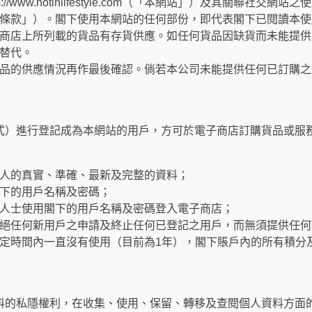
://www.hotinlifestyle.com（「本網站」）及其關聯社
條款」）。閣下使用本網站的任何部份，即代表閣下已閱讀本使
商店上所列載的貨品有存貨供應。如任何貨品因缺貨而未能提供
替代。
品的供應情況再作最後確認。倘若本公司未能提供任何已訂購之
式）進行登記成為本網站的用戶，方可於電子商店訂購貨品或服
人的真實、準確、最新及完整的資料；
下的用戶名稱及密碼；
人士使用閣下的用戶名稱及密碼登入電子商店；
絕任何新用戶之申請及終止任何已登記之用戶，而無須提供任何
定時間內一直沒有使用（目前為1年），閣下賬戶內的所有積分
料的私隱權利，在收集、使用、保留、轉移及查閱個人資料方面