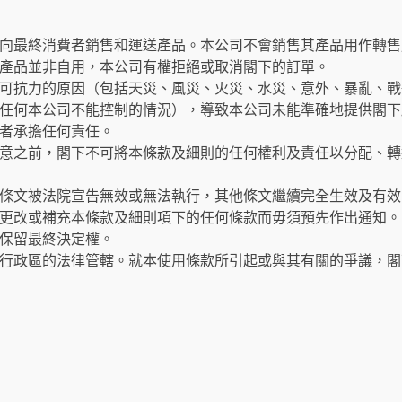
向最終消費者銷售和運送產品。本公司不會銷售其產品用作轉售
產品並非自用，本公司有權拒絕或取消閣下的訂單。
可抗力的原因（包括天災、風災、火災、水災、意外、暴亂、戰
任何本公司不能控制的情況），導致本公司未能準確地提供閣下
者承擔任何責任。
意之前，閣下不可將本條款及細則的任何權利及責任以分配、轉
條文被法院宣告無效或無法執行，其他條文繼續完全生效及有效
更改或補充本條款及細則項下的任何條款而毋須預先作出通知。
保留最終決定權。
行政區的法律管轄。就本使用條款所引起或與其有關的爭議，閣