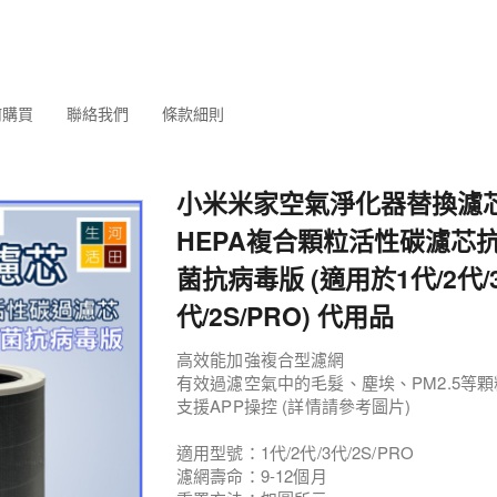
何購買
聯絡我們
條款細則
小米米家空氣淨化器替換濾芯(
HEPA複合顆粒活性碳濾芯
菌抗病毒版 (適用於1代/2代/
代/2S/PRO) 代用品
高效能加強複合型濾網
有效過濾空氣中的毛髮、塵埃、PM2.5等
支援APP操控 (詳情請參考圖片)
適用型號：1代/2代/3代/2S/PRO
濾網壽命：9-12個月