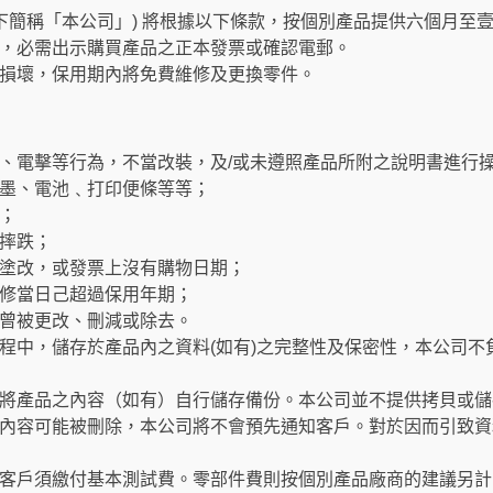
以下簡稱「本公司」) 將根據以下條款，按個別產品提供六個月至
，必需出示購買產品之正本發票或確認電郵。
損壞，保用期內將免費維修及更換零件。
、電擊等行為，不當改裝，及/或未遵照產品所附之說明書進行
墨、電池﹑打印便條等等；
；
摔跌；
塗改，或發票上沒有購物日期；
修當日己超過保用年期；
曾被更改、刪減或除去。
程中，儲存於產品內之資料(如有)之完整性及保密性，本公司不
將產品之內容（如有）自行儲存備份。本公司並不提供拷貝或儲
內容可能被刪除，本公司將不會預先通知客戶。對於因而引致資
客戶須繳付基本測試費。零部件費則按個別產品廠商的建議另計