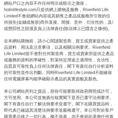
網站戶口之內容不作任何明示或暗示之擔保，
hotinlifestyle.com只提供網上購物及服務，Riverfield Life
Limited不會就網站內容或其銷售之產品或服務所引致的任
何損失(金錢或無形)而作直接、間接、意外﹑衍生性的﹑及/
或懲罰性之賠償及負上法律責任(除法律上已隱含之條例)。
在本網站購物前，請小心閱讀製造商﹑貨主或賣家提供之產
品資料﹑用法及注意事項﹑以及相關法例要求。Riverfield
Life Limited並不會對任何製造商，貨主或賣家所提供之產品
或服務的資料的準確性，對某特定用途之適用性﹑合法性﹑
品質及可靠性負上任何法律責任，閣下有責任自行分析資料
的可靠性並作出判斷。同時Riverfield Life Limited不能確保
任何電腦屏幕均能準確顯示產品的真實面貌及顏色。
本公司網站所列之貨品，部份可能要取得政府牌照或許可，
方可使用。本公司並無責任核實閣下是否已遵守法例要求。
閣下有責任自行了解法例要求並遵守。閣下在購買貨品時，
即代表已確認其清楚法例要求並嚴格遵守。本公司對於客戶
購買產品後之一切行為，概不負責，亦不會就此承擔任何責