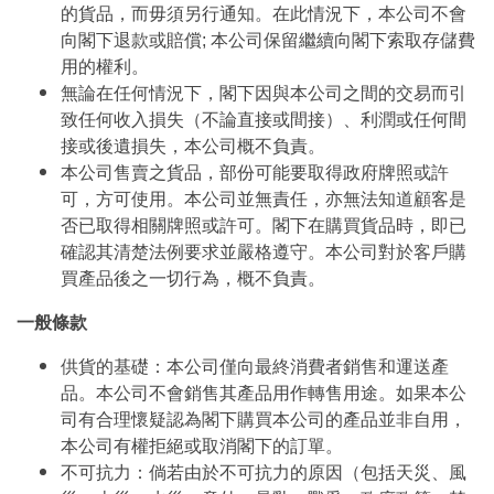
的貨品，而毋須另行通知。在此情況下，本公司不會
向閣下退款或賠償; 本公司保留繼續向閣下索取存儲費
用的權利。
無論在任何情況下，閣下因與本公司之間的交易而引
致任何收入損失（不論直接或間接）、利潤或任何間
接或後遺損失，本公司概不負責。
本公司售賣之貨品，部份可能要取得政府牌照或許
可，方可使用。本公司並無責任，亦無法知道顧客是
否已取得相關牌照或許可。閣下在購買貨品時，即已
確認其清楚法例要求並嚴格遵守。本公司對於客戶購
買產品後之一切行為，概不負責。
一般條款
供貨的基礎：本公司僅向最終消費者銷售和運送產
品。本公司不會銷售其產品用作轉售用途。如果本公
司有合理懷疑認為閣下購買本公司的產品並非自用，
本公司有權拒絕或取消閣下的訂單。
不可抗力：倘若由於不可抗力的原因（包括天災、風