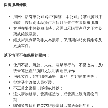
保養服務條款
河田生活有限公司 (以下簡稱「本公司」) 將根據以下
條款，按個別產品提供六個月至壹年有限保養服務：
客戶在要求保養服務時，必需出示購買產品之正本發
票或確認電郵。
經技術員判斷為非人為損壞，保用期內將免費維修及
更換零件。
以下情形不在保用範圍內：
使用不當、疏忽、火災、電擊等行為，不當改裝，及/
或未遵照產品所附之說明書進行操作；
消耗零件，如打印機油墨、電池﹑打印便條等等；
曾遭受非維修人員拆裝；
不正常之磨損﹑踫撞或摔跌；
遺失購物發票、發票經塗改，或發票上沒有購物日
期；
購物發票日期在要求維修當日己超過保用年期；