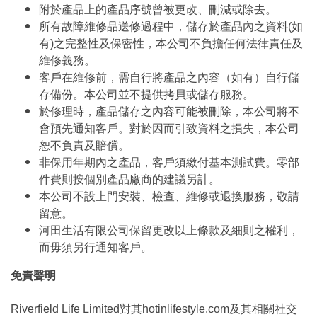
附於產品上的產品序號曾被更改、刪減或除去。
所有故障維修品送修過程中，儲存於產品內之資料(如
有)之完整性及保密性，本公司不負擔任何法律責任及
維修義務。
客戶在維修前，需自行將產品之內容（如有）自行儲
存備份。本公司並不提供拷貝或儲存服務。
於修理時，產品儲存之內容可能被刪除，本公司將不
會預先通知客戶。對於因而引致資料之損失，本公司
恕不負責及賠償。
非保用年期內之產品，客戶須繳付基本測試費。零部
件費則按個別產品廠商的建議另計。
本公司不設上門安裝、檢查、維修或退換服務，敬請
留意。
河田生活有限公司保留更改以上條款及細則之權利，
而毋須另行通知客戶。
免責聲明
Riverfield Life Limited對其hotinlifestyle.com及其相關社交