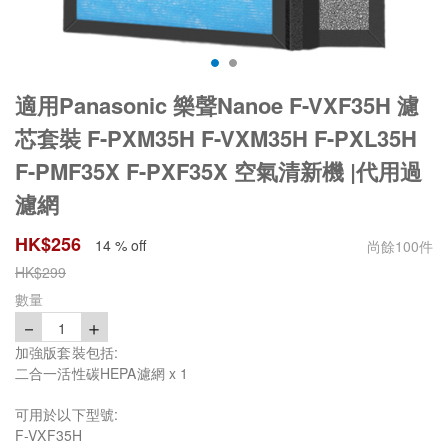
適用Panasonic 樂聲Nanoe F-VXF35H 濾
芯套裝 F-PXM35H F-VXM35H F-PXL35H
F-PMF35X F-PXF35X 空氣清新機 |代用過
濾網
HK$
256
14 % off
尚餘
100
件
HK$
299
數量
－
＋
1
加強版套裝包括:
二合一活性碳HEPA濾網 x 1
可用於以下型號:
F-VXF35H