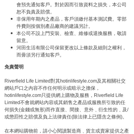
會預先通知客戶。對於因而引致資料之損失，本公司
恕不負責及賠償。
非保用年期內之產品，客戶須繳付基本測試費。零部
件費則按個別產品廠商的建議另計。
本公司不設上門安裝、檢查、維修或退換服務，敬請
留意。
河田生活有限公司保留更改以上條款及細則之權利，
而毋須另行通知客戶。
免責聲明
Riverfield Life Limited對其hotinlifestyle.com及其相關社交
網站戶口之內容不作任何明示或暗示之擔保，
hotinlifestyle.com只提供網上購物及服務，Riverfield Life
Limited不會就網站內容或其銷售之產品或服務所引致的任
何損失(金錢或無形)而作直接、間接、意外﹑衍生性的﹑及/
或懲罰性之賠償及負上法律責任(除法律上已隱含之條例)。
在本網站購物前，請小心閱讀製造商﹑貨主或賣家提供之產