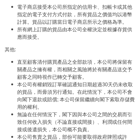
電子商店接受本公司所指定的信用卡、扣帳卡或其他
指定的電子支付方式付款，所有貨品之價值均以港幣
計算。貨品以訂購當日電子商店所示之價格為準。
所有網上訂購的貨品由本公司全權決定並根據存貨供
應而接受。
其他:
直至顧客清付購買產品之全部款項，本公司將保留有
關產品之擁有權，而相關之風險將於有關產品送交予
顧客之同時視作已轉交予顧客。
本公司有權銷毀訂單確認通知日期超過30天仍未收取
的貨品，而毋須另行通知。在此情況下，本公司不會
向閣下退款或賠償; 本公司保留繼續向閣下索取存儲費
用的權利。
無論在任何情況下，閣下因與本公司之間的交易而引
致任何收入損失（不論直接或間接）、利潤或任何間
接或後遺損失，本公司概不負責。
本公司售賣之貨品，部份可能要取得政府牌照或許