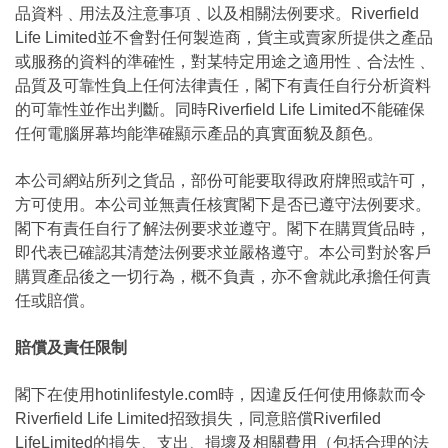
品資料﹑用法及注意事項﹑以及相關法例要求。Riverfield
Life Limited並不會對任何製造商，貨主或賣家所提供之產品
或服務的資料的準確性，對某特定用途之適用性﹑合法性﹑
品質及可靠性負上任何法律責任，閣下有責任自行分析資料
的可靠性並作出判斷。同時Riverfield Life Limited不能確保
任何電腦屏幕均能準確顯示產品的真實面貌及顏色。
本公司網站所列之貨品，部份可能要取得政府牌照或許可，
方可使用。本公司並無責任核實閣下是否已遵守法例要求。
閣下有責任自行了解法例要求並遵守。閣下在購買貨品時，
即代表已確認其清楚法例要求並嚴格遵守。本公司對於客戶
購買產品後之一切行為，概不負責，亦不會就此承擔任何責
任或賠償。
賠償及責任限制
閣下在使用hotinlifestyle.com時，因違反任何使用條款而令
Riverfield Life Limited招致損失，同意賠償Riverfiled
LifeLimited的損失、支出、損壞及相關費用（包括合理的法