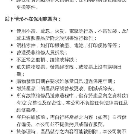
更換零件。
以下情形不在保用範圍內：
使用不當、疏忽、火災、電擊等行為，不當改裝，及/
或未遵照產品所附之說明書進行操作；
消耗零件，如打印機油墨、電池﹑打印便條等等；
曾遭受非維修人員拆裝；
不正常之磨損﹑踫撞或摔跌；
遺失購物發票、發票經塗改，或發票上沒有購物日
期；
購物發票日期在要求維修當日己超過保用年期；
附於產品上的產品序號曾被更改、刪減或除去。
所有故障維修品送修過程中，儲存於產品內之資料(如
有)之完整性及保密性，本公司不負擔任何法律責任及
維修義務。
客戶在維修前，需自行將產品之內容（如有）自行儲
存備份。本公司並不提供拷貝或儲存服務。
於修理時，產品儲存之內容可能被刪除，本公司將不