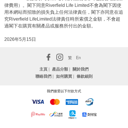
律費用）。閣下同意Riverfield Life Limited不會為閣下因使
用本網站而招致的損失負上任何法律責任，閣下亦同意在追
究Riverfield LifeLimited法律責任時所索償之金額，不會超
過閣下在購買有關產品或服務所付出的金額。
2026年5月15日
繁
En
主頁
|
產品分類
|
關於我們
聯絡我們
|
如何購買
|
條款細則
我們接受以下付款方式