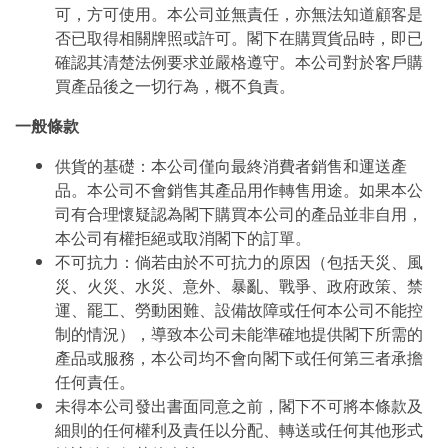
可，方可使用。本公司並無責任，亦無法知道顧客是
否已取得相關牌照或許可。閣下在購買貨品時，即已
確認其清楚法例要求並嚴格遵守。本公司對於客戶購
買產品後之一切行為，概不負責。
一般條款
供貨的基礎：本公司僅向最終消費者銷售和運送產
品。本公司不會銷售其產品用作轉售用途。如果本公
司有合理懷疑認為閣下購買本公司的產品並非自用，
本公司有權拒絕或取消閣下的訂單。
不可抗力：倘若由於不可抗力的原因（包括天災、風
災、火災、水災、意外、暴亂、戰爭、政府政策、禁
運、罷工、勞動困難、設備故障或任何本公司不能控
制的情況），導致本公司未能準確地提供閣下所需的
產品或服務，本公司均不會向閣下或任何第三者承擔
任何責任。
未得本公司發出書面同意之前，閣下不可將本條款及
細則的任何權利及責任以分配、轉送或任何其他形式