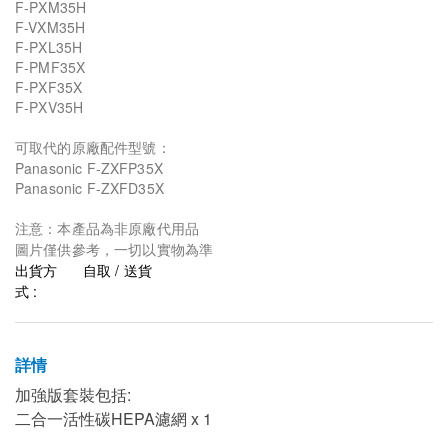
F-PXM35H
F-VXM35H
F-PXL35H
F-PMF35X
F-PXF35X
F-PXV35H
可取代的原廠配件型號：
Panasonic F-ZXFP35X
Panasonic F-ZXFD35X
注意：本產品為非原廠代用品
圖片僅供參考，一切以實物為準
出貨方
自取 / 送貨
式 :
詳情
加強版套裝包括:
二合一活性碳HEPA濾網 x 1