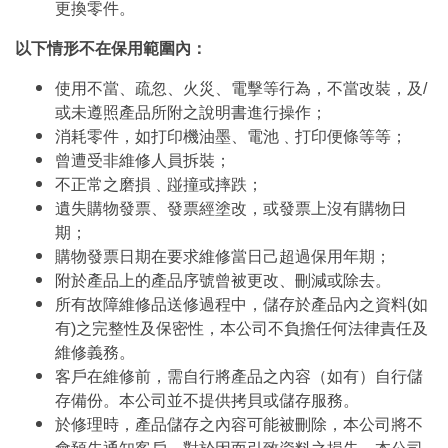
更換零件。
以下情形不在保用範圍內：
使用不當、疏忽、火災、電擊等行為，不當改裝，及/
或未遵照產品所附之說明書進行操作；
消耗零件，如打印機油墨、電池﹑打印便條等等；
曾遭受非維修人員拆裝；
不正常之磨損﹑踫撞或摔跌；
遺失購物發票、發票經塗改，或發票上沒有購物日
期；
購物發票日期在要求維修當日己超過保用年期；
附於產品上的產品序號曾被更改、刪減或除去。
所有故障維修品送修過程中，儲存於產品內之資料(如
有)之完整性及保密性，本公司不負擔任何法律責任及
維修義務。
客戶在維修前，需自行將產品之內容（如有）自行儲
存備份。本公司並不提供拷貝或儲存服務。
於修理時，產品儲存之內容可能被刪除，本公司將不