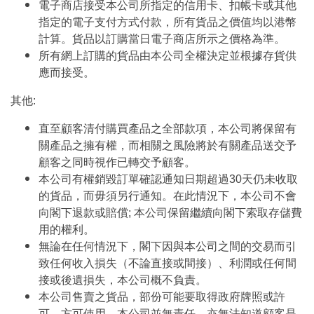
電子商店接受本公司所指定的信用卡、扣帳卡或其他
指定的電子支付方式付款，所有貨品之價值均以港幣
計算。貨品以訂購當日電子商店所示之價格為準。
所有網上訂購的貨品由本公司全權決定並根據存貨供
應而接受。
其他:
直至顧客清付購買產品之全部款項，本公司將保留有
關產品之擁有權，而相關之風險將於有關產品送交予
顧客之同時視作已轉交予顧客。
本公司有權銷毀訂單確認通知日期超過30天仍未收取
的貨品，而毋須另行通知。在此情況下，本公司不會
向閣下退款或賠償; 本公司保留繼續向閣下索取存儲費
用的權利。
無論在任何情況下，閣下因與本公司之間的交易而引
致任何收入損失（不論直接或間接）、利潤或任何間
接或後遺損失，本公司概不負責。
本公司售賣之貨品，部份可能要取得政府牌照或許
可，方可使用。本公司並無責任，亦無法知道顧客是