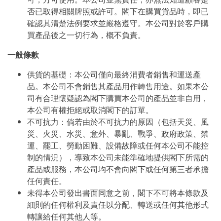
否已取得相關牌照或許可。閣下在購買貨品時，即已
確認其清楚法例要求並嚴格遵守。本公司對於客戶購
買產品後之一切行為，概不負責。
一般條款
供貨的基礎：本公司僅向最終消費者銷售和運送產
品。本公司不會銷售其產品用作轉售用途。如果本公
司有合理懷疑認為閣下購買本公司的產品並非自用，
本公司有權拒絕或取消閣下的訂單。
不可抗力：倘若由於不可抗力的原因（包括天災、風
災、火災、水災、意外、暴亂、戰爭、政府政策、禁
運、罷工、勞動困難、設備故障或任何本公司不能控
制的情況），導致本公司未能準確地提供閣下所需的
產品或服務，本公司均不會向閣下或任何第三者承擔
任何責任。
未得本公司發出書面同意之前，閣下不可將本條款及
細則的任何權利及責任以分配、轉送或任何其他形式
轉讓給任何其他人等。