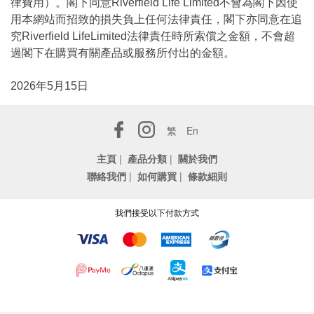
律費用）。閣下同意Riverfield Life Limited不會為閣下因使
用本網站而招致的損失負上任何法律責任，閣下亦同意在追
究Riverfield LifeLimited法律責任時所索償之金額，不會超
過閣下在購買有關產品或服務所付出的金額。
2026年5月15日
繁
En
主頁
|
產品分類
|
關於我們
聯絡我們
|
如何購買
|
條款細則
我們接受以下付款方式