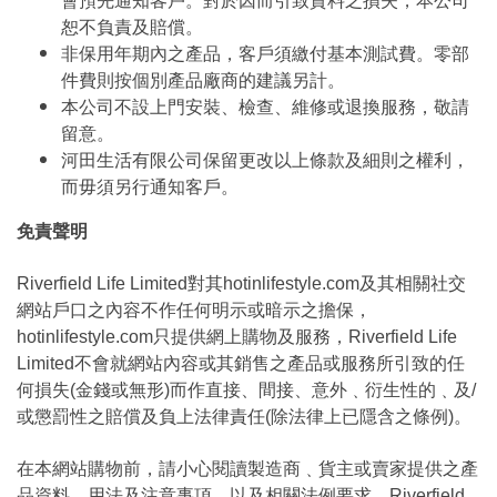
會預先通知客戶。對於因而引致資料之損失，本公司
恕不負責及賠償。
非保用年期內之產品，客戶須繳付基本測試費。零部
件費則按個別產品廠商的建議另計。
本公司不設上門安裝、檢查、維修或退換服務，敬請
留意。
河田生活有限公司保留更改以上條款及細則之權利，
而毋須另行通知客戶。
免責聲明
Riverfield Life Limited對其hotinlifestyle.com及其相關社交
網站戶口之內容不作任何明示或暗示之擔保，
hotinlifestyle.com只提供網上購物及服務，Riverfield Life
Limited不會就網站內容或其銷售之產品或服務所引致的任
何損失(金錢或無形)而作直接、間接、意外﹑衍生性的﹑及/
或懲罰性之賠償及負上法律責任(除法律上已隱含之條例)。
在本網站購物前，請小心閱讀製造商﹑貨主或賣家提供之產
品資料﹑用法及注意事項﹑以及相關法例要求。Riverfield