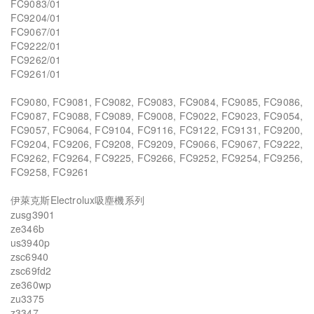
FC9083/01
FC9204/01
FC9067/01
FC9222/01
FC9262/01
FC9261/01
FC9080, FC9081, FC9082, FC9083, FC9084, FC9085, FC9086,
FC9087, FC9088, FC9089, FC9008, FC9022, FC9023, FC9054,
FC9057, FC9064, FC9104, FC9116, FC9122, FC9131, FC9200,
FC9204, FC9206, FC9208, FC9209, FC9066, FC9067, FC9222,
FC9262, FC9264, FC9225, FC9266, FC9252, FC9254, FC9256,
FC9258, FC9261
伊萊克斯Electrolux吸塵機系列
zusg3901
ze346b
us3940p
zsc6940
zsc69fd2
ze360wp
zu3375
z3347